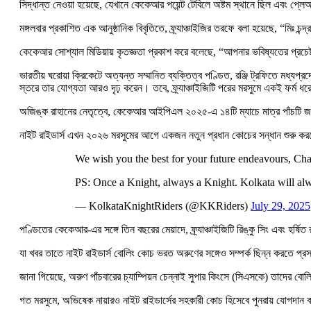
সিদ্ধান্ত নেওয়া হয়েছে, যেখানে কেকেআর পয়েন্ট টেবিলে অষ্টম স্থানে ছিল এবং প্ল
মঙ্গলবার প্রকাশিত এক আনুষ্ঠানিক বিবৃতিতে, ফ্র্যাঞ্চাইজির তরফে বলা হয়েছে, “মিঃ চ
কেকেআর সোশ্যাল মিডিয়ায় কৃতজ্ঞতা প্রকাশ করে বলেছে, “আপনার ভবিষ্যতের প্রচেষ্টার 
ভারতীয় ঘরোয়া ক্রিকেটে অত্যন্ত সম্মানিত ব্যক্তিত্ব পণ্ডিত, রঞ্জি ট্রফিতে 
স্তরে তার যোগ্যতা আরও দৃঢ় করেন। তবে, ফ্র্যাঞ্চাইজিটি পরের মরসুমে একই ফর্ম ধ
অজিঙ্ক রাহানের নেতৃত্বে, কেকেআর আইপিএল ২০২৫-এ ১৪টি ম্যাচে মাত্র পাঁচটি জয়
নাইট রাইডার্স এখন ২০২৬ মরসুমের আগে একজন নতুন প্রধান কোচের সন্ধান শুরু করবে 
We wish you the best for your future endeavours, Ch
PS: Once a Knight, always a Knight. Kolkata will a
— KolkataKnightRiders (@KKRiders)
July 29, 2025
পণ্ডিতের কেকেআর-এর সঙ্গে তিন বছরের মেয়াদে, ফ্র্যাঞ্চাইজিটি রিঙ্কু সিং এবং হর্
যা খবর তাতে নাইট রাইডার্স বোলিং কোচ ভরত অরুণের সঙ্গেও সম্পর্ক ছিন্ন করতে প্
জানা গিয়েছে, অরুণ পাঁচবারের চ্যাম্পিয়ন চেন্নাই সুপার কিংসে (সিএসকে) তাদের ব
গত মরসুমে, অভিষেক নায়ারও নাইট রাইডার্সের সহকারী কোচ হিসেবে পুনরায় যোগদান ক