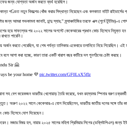
েঅফের জন্য যোগ্যতা অর্জন করতে ব্যর্থ হয়েছিল।
ন্দ্রকান্ত পণ্ডিত নতুন বিকল্পের খোঁজ করার সিদ্ধান্ত নিয়েছেন এবং কলকাতা নাইট রাইডার্স
জন্য আমরা শুভকামনা জানাই, চান্দু স্যার,” ফ্র্যাঞ্চাইজির তরফে এক্স (পূর্বে টুইটার)-এ প
মধ্যপ্রদেশের হয়ে সাফল্যের পর ২০২২ সালের অগস্টে কেকেআরের প্রধান কোচ হিসেবে নিযু
রে রাখতে পারেনি।
 অর্জন করতে পেরেছিল, যা শেষ পর্যন্ত তালিকার একেবারে তলানিতে নিয়ে গিয়েছিল। এই হ
বলে আশা করা হচ্ছে, কারণ তারা একটি খারাপ বছর কাটিয়ে দল পুনর্গঠনের চেষ্টা করছে।
andu Sir 🤗
lways be your home 💜
pic.twitter.com/GF0LxX5fIz
ষিত রানা সহ বেশ কয়েকজন ভারতীয় খেলোয়াড় তৈরি করেছে, যখন রহস্যময় স্পিনার বরুণ চক্রব
রস্তুত। অরুণ ২০২২ সালে কেকেআর-এ যোগ দিয়েছিলেন, ভারতীয় জাতীয় দলের সঙ্গে তাঁর ক
োলিং কোচ হিসেবে যোগ দিয়েছেন।
রেন। মজার বিষয় হল, নায়ার ২০২৫ সালের মহিলা প্রিমিয়ার লিগের (ডব্লিউপিএল) জন্য ইউপ