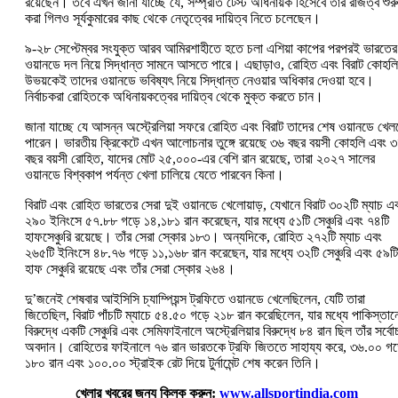
রয়েছেন। তবে এখন জানা যাচ্ছে যে, সম্প্রতি টেস্ট অধিনায়ক হিসেবে তার রাজত্ব শুরু
করা গিলও সূর্যকুমারের কাছ থেকে নেতৃত্বের দায়িত্ব নিতে চলেছেন।
৯-২৮ সেপ্টেম্বর সংযুক্ত আরব আমিরশাহীতে হতে চলা এশিয়া কাপের পরপরই ভারতের
ওয়ানডে দল নিয়ে সিদ্ধান্ত সামনে আসতে পারে। এছাড়াও, রোহিত এবং বিরাট কোহলি
উভয়কেই তাদের ওয়ানডে ভবিষ্যৎ নিয়ে সিদ্ধান্ত নেওয়ার অধিকার দেওয়া হবে।
নির্বাচকরা রোহিতকে অধিনায়কত্বের দায়িত্ব থেকে মুক্ত করতে চান।
জানা যাচ্ছে যে আসন্ন অস্ট্রেলিয়া সফরে রোহিত এবং বিরাট তাদের শেষ ওয়ানডে খেল
পারেন। ভারতীয় ক্রিকেটে এখন আলোচনার তুঙ্গে রয়েছে ৩৬ বছর বয়সী কোহলি এবং 
বছর বয়সী রোহিত, যাদের মোট ২৫,০০০-এর বেশি রান রয়েছে, তারা ২০২৭ সালের
ওয়ানডে বিশ্বকাপ পর্যন্ত খেলা চালিয়ে যেতে পারবেন কিনা।
বিরাট এবং রোহিত ভারতের সেরা দুই ওয়ানডে খেলোয়াড়, যেখানে বিরাট ৩০২টি ম্যাচ এ
২৯০ ইনিংসে ৫৭.৮৮ গড়ে ১৪,১৮১ রান করেছেন, যার মধ্যে ৫১টি সেঞ্চুরি এবং ৭৪টি
হাফসেঞ্চুরি রয়েছে। তাঁর সেরা স্কোর ১৮৩। অন্যদিকে, রোহিত ২৭২টি ম্যাচ এবং
২৬৫টি ইনিংসে ৪৮.৭৬ গড়ে ১১,১৬৮ রান করেছেন, যার মধ্যে ৩২টি সেঞ্চুরি এবং ৫৯টি
হাফ সেঞ্চুরি রয়েছে এবং তাঁর সেরা স্কোর ২৬৪।
দু’জনেই শেষবার আইসিসি চ্যাম্পিয়ন্স ট্রফিতে ওয়ানডে খেলেছিলেন, যেটি তারা
জিতেছিল, বিরাট পাঁচটি ম্যাচে ৫৪.৫০ গড়ে ২১৮ রান করেছিলেন, যার মধ্যে পাকিস্তান
বিরুদ্ধে একটি সেঞ্চুরি এবং সেমিফাইনালে অস্ট্রেলিয়ার বিরুদ্ধে ৮৪ রান ছিল তাঁর সর্বোচ
অবদান। রোহিতের ফাইনালে ৭৬ রান ভারতকে ট্রফি জিততে সাহায্য করে, ৩৬.০০ গড
১৮০ রান এবং ১০০.০০ স্ট্রাইক রেট দিয়ে টুর্নামেন্ট শেষ করেন তিনি।
খেলার খবরের জন্য ক্লিক করুন:
www.allsportindia.com