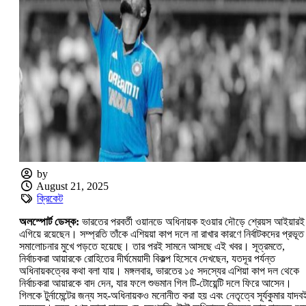
by
August 21, 2025
ক্রিকেট
অলস্পোর্ট ডেস্ক:
ভারতের পরবর্তী ওয়ানডে অধিনায়ক হওয়ার দৌড়ে শ্রেয়স আইয়ারই
এগিয়ে রয়েছেন। সম্প্রতি তাঁকে এশিয়য়া কাপ দলে না রাখার কারণে ‌নির্বাটকদের প্রভূত
সমালোচনার মুখে পড়তে হয়েছে। তার পরই সামনে আসছে এই খবর। সূত্রমতে,
নির্বাচকরা আয়ারকে রোহিতের দীর্ঘমেয়াদী বিকল্প হিসেবে দেখছেন, যতদূর পর্যন্ত
অধিনায়কত্বের কথা বলা যায়। মঙ্গলবার, ভারতের ১৫ সদস্যের এশিয়া কাপ দল থেকে
নির্বাচকরা আয়ারকে বাদ দেন, যার ফলে শুভমান গিল টি-টোয়েন্টি দলে ফিরে আসেন।
গিলকে টুর্নামেন্টের জন্য সহ-অধিনায়কও মনোনীত করা হয় এবং নেতৃত্বে সূর্যকুমার যাদব