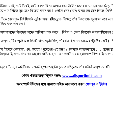
থম ইনিংসে সেই চোট নিয়েই ব্যাট করতে ফিরে আসেন যখন ইংলিশ দলের সামনে চ্যালেঞ্জ ছুঁড়
 করতে এবং সিরিজ ড্র রেখে ফিরতে সক্ষম হয়। ওভালে শেষ টেস্টে ভারত ছয় রানে জিতে একটি
র দিকে বেঙ্গালুরুর বিসিসিআই সেন্টার অফ এক্সিলেন্সে (সিওই) তাঁর ফিটনেসের মূল্যায়ন হবে
যাটিংও শুরু করেছেন।
র হায়দরাবাদের বিরুদ্ধে তাদের অভিযান শুরু করবে। দিল্লি ও জেলা ক্রিকেট অ্যাসোসিয়েশন
্যে দু’টি সেঞ্চুরি এবং তিনটি হাফসেঞ্চুরি ছিল, তাঁর রান ছিল ৭৭.৬৩-এর স্ট্রাইক রেটে। ত
কিপার হিসেবে খেলাচ্ছে, এবং উত্তর প্রদেশের এই তরুণ খেলোয়াড় আহমেদাবাদে ১২৫ রানের 
্যাটসম্যান হিসেবে খেলানোর আহ্বান জানিয়েছেন। এন জগদীশনকে ব্যাকআপ কিপার হিসেবেও ন
তৃত্ব দিচ্ছেন আইপিএলে লখনউ সুপার জায়ান্টস (এলএসজি)-এর তাঁর সতীর্থ আয়ুশ বাদোনি।
খেলার খবরের জন্য ক্লিক করুন:
www.allsportindia.com
অলস্পোর্ট নিউজের সঙ্গে থাকতে লাইক আর ফলো করুন:
ফেসবুক
ও
টুইটার