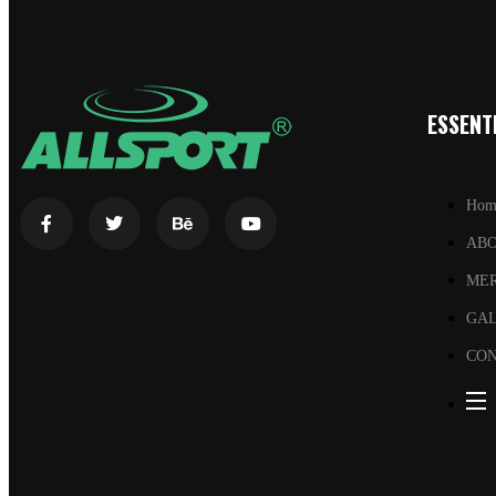
ESSENTI
Hom
AB
ME
GA
CON