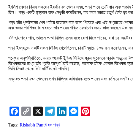
ইংলিশ পেসার ক্রিস ওকসের ইয়র্কার বল খেলার সময়, পন্থ পায়ে চোট পান এবং প্র
ছিল। পন্থ একটি মূল্যবান হাফ সেঞ্চুরি করেছিলেন, যার ফলে ভারত চতুর্থ টেস্ট ড্র
পন্থ তাঁর পুনর্বাসনের শেষ পর্যায়ে রয়েছেন বলে জানা গিয়েছে এবং এই সপ্তাহের শেষে
এবং ওজন প্রশিক্ষণের মাধ্যমে তাঁর পায়ের শক্তি ফেরানোর জন্য কাজ করছেন এবং ব্
যদি ছাড়পত্র পান, তাহলে পন্থ দিল্লি দলের সঙ্গে যোগ দিতে পারেন, যারা ১৫ অক্টোব
পন্থ ইংল্যান্ডে একটি সফল সিরিজ খেলেছিলেন, চারটি ম্যাচে ৪৭৯ রান করেছিলেন, যার মধ
পন্থের অনুপস্থিতিতে, ভারত ওয়েস্ট ইন্ডিজ সিরিজে ধ্রুব জুরেলকে প্রথম পছন্দের 
বিশেষজ্ঞদের মধ্যে তাঁর প্রতি আস্থা তৈরি করেছে, অনেকে তাঁকে একজন বিশেষজ্ঞ ব
তিনি সিওই থেকে ফিট সার্টিফিকেট পাননি।
সম্ভবত পন্থ যখন খেলবেন তখন দিল্লির অধিনায়ক হতে পারেন এবং বর্তমানে দলটির নে
Facebook
Copy
X
Telegram
LinkedIn
Messenger
Pinterest
Link
Tags:
Rishabh Pant
ঋষভ পন্থ