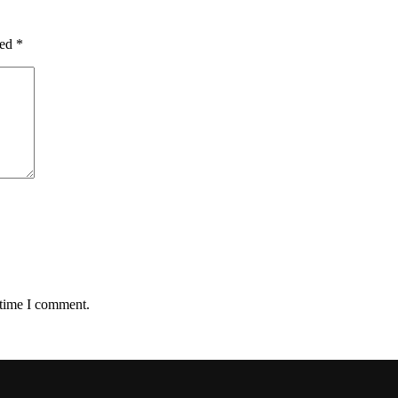
ked
*
 time I comment.