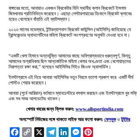
বাঙ্গারের মতো, আনায়াও একজন ক্রিকেটার যিনি স্থানীয় ক্লাব ক্রিকেটে ইসলাম
জিমখানার প্রতিনিধিত্ব করেছেন। এছাড়া লেস্টারশায়ারের হিংকলে ক্রিকেট ক্লাবের
হয়েও খেলেছেন বাঁহাতি এই ব্যাটসম্যান।
২০২৩ সালের নভেম্বরে, ইন্টারন্যাশনাল ক্রিকেট কাউন্সিল (আইসিসি) জানিয়েছে যে
ট্রান্সজেন্ডার অ্যাথলেটিদের মহিলা ক্রিকেটে অংশগ্রহণের অনুমতি দেওয়া হবে না।
“একটি খেলা হিসাবে অন্তর্ভুক্তি আমাদের কাছে অবিশ্বাস্যভাবে গুরুত্বপূর্ণ, কিন্তু
আমাদের অগ্রাধিকার ছিল আন্তর্জাতিক মহিলা খেলার অখণ্ডতা এবং খেলোয়াড়দের
নিরাপত্তা রক্ষা করা,” বলেছেন আইসিসির সিইও জিওফ অ্যালার্ডিস।
ইনস্টাগ্রামে এই নিয়ে আনায়া আইসিসির নতুন নিয়মে হতাশা প্রকাশ করে একটি দীর্ঘ
পোস্টও শেয়ার করেছেন।
আনায়া (পূর্বে আরিয়ান) বর্তমানে ম্যানচেস্টারে বসবাস করছেন এবং ইনস্টাগ্রামে খুব সক্র
এবং সব সময় আপডেটেড থাকেন।
খেলার খবরের জন্য ক্লিক করুন:
www.allsportindia.com
অলস্পোর্ট নিউজের সঙ্গে থাকতে লাইক আর ফলো করুন:
ফেসবুক
ও
টুইটার
Facebook
Copy
X
Telegram
LinkedIn
Messenger
Pinterest