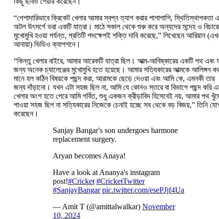
কিছু ছবিও শেয়ার করেছেন।
“পেশাদারিভাবে ক্রিকেট খেলার আমার স্বপ্ন ত্যাগ করার পাশাপাশি, স্থিতিস্থাপকতা 
অটল উৎসর্গে ভরা একটি যাত্রা। মাঠে সকাল থেকে শুরু করে অন্যদের সন্দেহ ও বিচারে
মুখোমুখি হওয়া পর্যন্ত, প্রতিটি পদক্ষেপই শক্তি দাবি করেছে,” লিখেছেন আরিয়ান (এখ
আনায়া) ভিডিও ক্যাপশনে।
“কিন্তু খেলার বাইরে, আমার আরেকটি যাত্রা ছিল। আত্ম-আবিষ্কারের একটি পথ এবং য
জন্য অনেক চ্যালেঞ্জের মুখোমুখি হতে হয়েছে। আমার সত্যিকারের আত্মকে আলিঙ্গন কর
মানে হল কঠিন বিষয়কে পছন্দ করা, আরামকে ছেড়ে দেওয়া এবং আমি কে, এমনকী তার
জন্য দাঁড়ানো। যখন এটা সহজ ছিল না, আমি যে কোনও স্তরে বা বিভাগে পছন্দ করি 
খেলার অংশ হতে পেরে আমি গর্বিত, শুধু একজন ক্রীড়াবিদ হিসেবেই নয়, আমার পথ খুঁ
পাওয়া সহজ ছিল না সত্যিকারের নিজেকে চেনাই হচ্ছে সব থেকে বড় বিজয়,” তিনি যো
করেছেন।
Sanjay Bangar's son undergoes harmone
replacement surgery.
Aryan becomes Anaya!
Have a look at Ananya's instagram
post!
#Cricket
#CricketTwitter
#SanjayBangar
pic.twitter.com/esePJjf4Ua
— Amit T (@amittalwalkar)
November
10, 2024