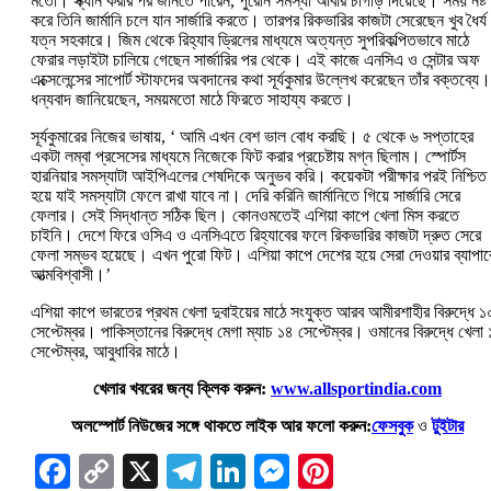
মতো। স্ক্যান করার পর জানতে পারেন, পুরোন সমস্যা আবার চাগাড় দিয়েছে। সময় নষ্ট
করে তিনি জার্মানি চলে যান সার্জারি করতে। তারপর রিকভারির কাজটা সেরেছেন খুব ধৈর্য
যত্ন সহকারে। জিম থেকে রিহ্যাব ড্রিলের মাধ্যমে অত্যন্ত সুপরিকল্পিতভাবে মাঠে
ফেরার লড়াইটা চালিয়ে গেছেন সার্জারির পর থেকে। এই কাজে এনসিএ ও সেন্টার অফ
এক্সেলেন্সের সাপোর্ট স্টাফদের অবদানের কথা সূর্যকুমার উল্লেখ করেছেন তাঁর বক্তব্যে।
ধন্যবাদ জানিয়েছেন, সময়মতো মাঠে ফিরতে সাহায্য করতে।
সূর্যকুমারের নিজের ভাষায়, ‘‌ আমি এখন বেশ ভাল বোধ করছি। ৫ থেকে ৬ সপ্তাহের
একটা লম্বা প্রসেসের মাধ্যমে নিজেকে ফিট করার প্রচেষ্টায় মগ্ন ছিলাম। স্পোর্টস
হারনিয়ার সমস্যাটা আইপিএলের শেষদিকে অনুভব করি। কয়েকটা পরীক্ষার পরই নিশ্চিত
হয়ে যাই সমস্যাটা ফেলে রাখা যাবে না। দেরি করিনি জার্মানিতে গিয়ে সার্জারি সেরে
ফেলার। সেই সিদ্ধান্ত সঠিক ছিল। কোনওমতেই এশিয়া কাপে খেলা মিস করতে
চাইনি। দেশে ফিরে ওসিএ ও এনসিএতে রিহ্যাবের ফলে রিকভারির কাজটা দ্রুত সেরে
ফেলা সম্ভব হয়েছে। এখন পুরো ফিট। এশিয়া কাপে দেশের হয়ে সেরা দেওয়ার ব্যাপার
আত্মবিশ্বাসী।’‌
এশিয়া কাপে ভারতের প্রথম খেলা দুবাইয়ের মাঠে সংযুক্ত আরব আমীরশাহীর বিরুদ্ধে ১
সেপ্টেম্বর। পাকিস্তানের বিরুদ্ধে মেগা ম্যাচ ১৪ সেপ্টেম্বর। ওমানের বিরুদ্ধে খেলা
সেপ্টেম্বর, আবুধাবির মাঠে।
খেলার খবরের জন্য ক্লিক করুন:
www.allsportindia.com
অলস্পোর্ট নিউজের সঙ্গে থাকতে লাইক আর ফলো করুন:
ফেসবুক
ও
টুইটার
Facebook
Copy
X
Telegram
LinkedIn
Messenger
Pinterest