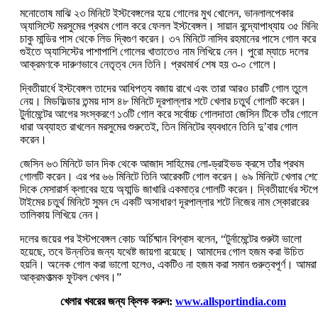
মনোতোষ মাঝি ২৩ মিনিটে ইস্টবেঙ্গলের হয়ে গোলের মুখ খোলেন, ভানলালপেকার
অ্যাসিস্টে মরসুমের প্রথম গোল করে ফেলল ইস্টবেঙ্গল। সায়ান বন্দ্যোপাধ্যায় ৩৫ মিনি
চাকু মান্ডির পাস থেকে লিড দ্বিগুণ করেন। ৩৭ মিনিটে নাসিব রহমানের পাসে গোল করে
গুইতে অ্যাসিস্টের পাশাপাশি গোলের খাতাতেও নাম লিখিয়ে নেন। পুরো ম্যাচে দলের
আক্রমণকে দারুণভাবে নেতৃত্ব দে‌ন তিনি। প্রথমার্ধ শেষ হয় ৩-০ গোলে।
দ্বিতীয়ার্ধে ইস্টবেঙ্গল তাদের আধিপত্য বজায় রাখে এবং তারা আরও চারটি গোল তুলে
নেয়। মিডফিল্ডার তন্ময় দাস ৪৮ মিনিটে দূরপাল্লার শটে খেলার চতুর্থ গোলটি করেন।
টুর্নামেন্টের আগের সংস্করণে ১৩টি গোল করে সর্বোচ্চ গোলদাতা জেসিন টিকে তাঁর গোলে
ধারা অব্যাহত রাখলেন মরসুমের শুরুতেই, তিন মিনিটের ব্যবধানে তিনি দু’বার গোল
করেন।
জেসিন ৬৩ মিনিটে ডান দিক থেকে আজাদ সাহিমের লো-ড্রাইভড ক্রসে তাঁর প্রথম
গোলটি করেন। এর পর ৬৬ মিনিটে তিনি আরেকটি গোল করেন। ৬৯ মিনিটে খেলার শেষ
দিকে মেসারার্স ক্লাবের হয়ে অ্যান্ডি জাখারি একমাত্র গোলটি করেন। দ্বিতীয়ার্ধের স্টপ
টাইমের চতুর্থ মিনিটে সুমন দে একটি অসাধারণ দূরপাল্লার শটে নিজের নাম স্কোরারের
তালিকায় লিখিয়ে নেন।
দলের জয়ের পর ইস্টপবেঙ্গল কোচ অর্চিষ্মান বিশ্বাস বলেন, “টুর্নামেন্টের শুরুটা ভালো
হয়েছে, তবে উন্নতির জন্য যথেষ্ট জায়গা রয়েছে। আমাদের গোল হজম করা উচিত
হয়নি। অনেক গোল করা ভালো হলেও, একটিও না হজম করা সমান গুরুত্বপূর্ণ। আমরা
আক্রমণাত্মক ফুটবল খেলব।”
খেলার খবরের জন্য ক্লিক করুন:
www.allsportindia.com