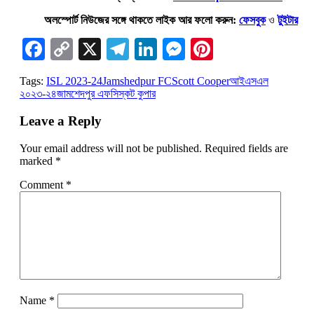
অলস্পোর্ট নিউজের সঙ্গে থাকতে লাইক আর ফলো করুন:
ফেসবুক
ও
টুইটার
Facebook
Copy
X
Telegram
LinkedIn
Messenger
Pinterest
Link
Tags:
ISL 2023-24
Jamshedpur FC
Scott Cooper
আইএসএল
২০২৩-২৪
জামশেদপুর এফসি
স্কট কুপার
Leave a Reply
Your email address will not be published.
Required fields are
marked
*
Comment
*
Name
*