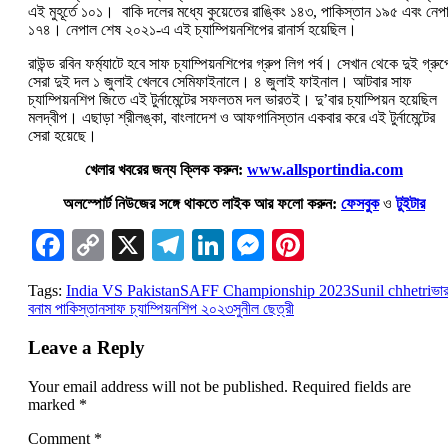
এই মুহূর্তে ১০১। বাকি দলের মধ্যে কুয়েতের রাঙ্কিং ১৪৩, পাকিস্তান ১৯৫ এবং নেপ
১৭৪। নেপাল শেষ ২০২১-এ এই চ্যাম্পিয়নশিপের রানার্স হয়েছিল।
রাউন্ড রবিন ফর্ম্যাটে হবে সাফ চ্যাম্পিয়নশিপের গ্রুপ লিগ পর্ব। সেখান থেকে দুই গ্রুপ
সেরা দুই দল ১ জুলাই খেলবে সেমিফাইনালে। ৪ জুলাই ফাইনাল। আটবার সাফ
চ্যাম্পিয়নশিপ জিতে এই টুর্নামেন্টের সফলতম দল ভারতই। দু’বার চ্যাম্পিয়ন হয়েছিল
মলদ্বীপ। এছাড়া শ্রীলঙ্কা, বাংলাদেশ ও আফগানিস্তান একবার করে এই টুর্নামেন্টের
সেরা হয়েছে।
খেলার খবরের জন্য ক্লিক করুন:
www.allsportindia.com
অলস্পোর্ট নিউজের সঙ্গে থাকতে লাইক আর ফলো করুন:
ফেসবুক
ও
টুইটার
Facebook
Copy
X
Telegram
LinkedIn
Messenger
Pinterest
Link
Tags:
India VS Pakistan
SAFF Championship 2023
Sunil chhetri
ভা
বনাম পাকিস্তান
সাফ চ্যাম্পিয়নশিপ ২০২৩
সুনীল ছেত্রী
Leave a Reply
Your email address will not be published.
Required fields are
marked
*
Comment
*