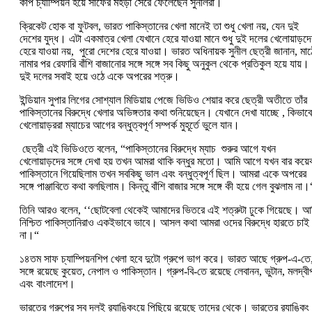
কাপ চ্যাম্পিয়ন হয়ে সাফের মহড়া সেরে ফেলেছেন সুনীলরা।
ক্রিকেট হোক বা ফুটবল, ভারত পাকিস্তানের খেলা মানেই তা শুধু খেলা নয়, যেন দুই
দেশের যুদ্ধ। এটা একমাত্র খেলা যেখানে হেরে যাওয়া মানে শুধু দুই দলের খেলোয়াড়দে
হেরে যাওয়া নয়, পুরো দেশের হেরে যাওয়া। ভারত অধিনায়ক সুনীল ছেত্রী জানান, মাঠ
নামার পর রেফারি বাঁশি বাজানোর সঙ্গে সঙ্গে সব কিছু অনুকুল থেকে প্রতিকুল হয়ে যায়।
দুই দলের সবাই হয়ে ওঠে একে অপরের শত্রু।
ইন্ডিয়ান সুপার লিগের সোশ্যাল মিডিয়ায় পেজে ভিডিও শেয়ার করে ছেত্রী অতীতে তাঁর
পাকিস্তানের বিরুদ্ধে খেলার অভিঙ্গতার কথা শুনিয়েছেন। যেখানে দেখা যাচ্ছে , কিভাবে
খেলোয়াড়ররা ম্যাচের আগের বন্ধুত্বপূর্ণ সম্পর্ক মুহূর্তে ভুলে যান।
ছেত্রী এই ভিডিওতে বলেন, “পাকিস্তানের বিরুদ্ধে ম্যাচ শুরুর আগে যখন
খেলোয়াড়দের সঙ্গে দেখা হয় তখন আমরা থাকি বন্ধুর মতো। আমি আগে যখন বার কয়ে
পাকিস্তানে গিয়েছিলাম তখন সবকিছু ভাল এবং বন্ধুত্বপূর্ণ ছিল। আমরা একে অপরের
সঙ্গে পাঞ্জাবিতে কথা বলছিলাম। কিন্তু বাঁশি বাজার সঙ্গে সঙ্গে কী হয়ে গেল বুঝলাম না।
তিনি আরও বলেন, ‘‘ছোটবেলা থেকেই আমাদের ভিতরে এই শত্রুটা ঢুকে গিয়েছে। আ
নিশ্চিত পাকিস্তানিরাও একইভাবে ভাবে। আসল কথা আমরা ওদের বিরুদ্ধে হারতে চাই
না।“
১৪তম সাফ চ্যাম্পিয়নশিপ খেলা হবে দুটো গ্রুপে ভাগ করে। ভারত আছে গ্রুপ-এ-তে
সঙ্গে রয়েছে কুয়েত, নেপাল ও পাকিস্তান। গ্রুপ-বি-তে রয়েছে লেবানন, ভুটান, মলদ্বী
এবং বাংলাদেশ।
ভারতের গ্রুপের সব দলই র‍্যাঙ্কিংয়ে পিছিয়ে রয়েছে তাদের থেকে। ভারতের র‍্যাঙ্কিং