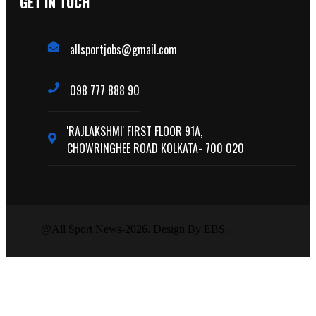
GET IN TUCH
allsportjobs@gmail.com
098 777 888 90
'RAJLAKSHMI' FIRST FLOOR 91A,
CHOWRINGHEE ROAD KOLKATA- 700 020
@All Sport News-2026. Design By EBS.