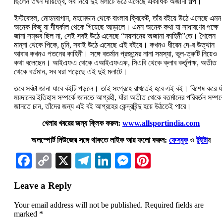
ছিলেন তখন দায়িত্বে, সব নিয়ে দুই মলাটে উঠে এসেছে একাধিক অজানা গল্প।
ইস্টবেঙ্গল, মোহনবাগান, মহমেডান থেকে বাংলার ক্রিকেট, তাঁর বইয়ে উঠে এসেছে এমন
অনেক কিছু যা দীঘর্কাল থেকে গিয়েছে আড়ালে। এমন অনেক কথা যা সাধারণের পক্ষে
জানা সম্ভব ছিল না, সেই সবই উঠে এসেছে “ময়দানের অজানা কাহিনী”তে। শৈলেন
মান্না থেকে পিকে, চুনি, সবাই উঠে এসেছে এই বইয়ে। কখনও ধীরেন দে-র উত্থান
আবার কখনও পতনের কাহিনী। সঙ্গে বতর্মান প্রজন্মের নানা সমস্যা, ভুল-ত্রুটি নিয়েও
কথা বলেছেন। আইএফএ থেকে এআইএফএফ, সিএবি থেকে ক্লাব কর্তৃপক্ষ, অতীত
থেকে বর্তমান, সব ধরা পড়েছে এই দুই মলাটে।
তবে সবটা জানা যাবে বইটি পড়লে। তাই সংগ্রহে রাখতেই হবে এই বই। বিশেষ করে যা
ময়দানের ইতিহাস সম্পর্কে জানতে আগ্রহী, যাঁরা অতীত থেকে বতর্মানের পরিবর্তন সম্পর্
জানতে চান, তাঁদের জন্য এই বই আগ্রহের কেন্দ্রবিন্দু হয়ে উঠতেই পারে।
খেলার খবরের জন্য ক্লিক করুন:
www.allsportindia.com
অলস্পোর্ট নিউজের সঙ্গে থাকতে লাইক আর ফলো করুন:
ফেসবুক
ও
টুইটা
র
Facebook
Copy
X
Telegram
LinkedIn
Messenger
Pinterest
Link
Leave a Reply
Your email address will not be published.
Required fields are
marked
*