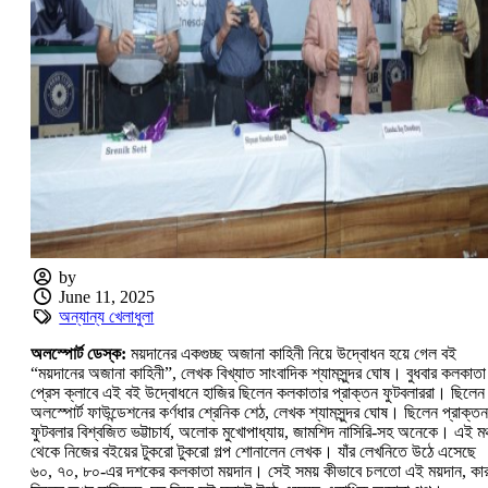
by
June 11, 2025
অন্যান্য খেলাধুলা
অলস্পোর্ট ডেস্ক:
ময়দানের একগুচ্ছ অজানা কাহিনী নিয়ে উদ্বোধন হয়ে গেল বই
“ময়দানের অজানা কাহিনী”, লেখক বিখ্যাত সাংবাদিক শ্যামসুন্দর ঘোষ। বুধবার কলকাতা
প্রেস ক্লাবে এই বই উদ্বোধনে হাজির ছিলেন কলকাতার প্রাক্তন ফুটবলাররা। ছিলেন
অলস্পোর্ট ফাউন্ডেশনের কর্ণধার শ্রেনিক শেঠ, লেখক শ্যামসুন্দর ঘোষ। ছিলেন প্রাক্তন
ফুটবলার বিশ্বজিত ভট্টাচার্য, অলোক মুখোপাধ্যায়, জামশিদ নাসিরি-সহ অনেকে। এই মঞ
থেকে নিজের বইয়ের টুকরো টুকরো গল্প শোনালেন লেখক। যাঁর লেখনিতে উঠে এসেছে
৬০, ৭০, ৮০-এর দশকের কলকাতা ময়দান। সেই সময় কীভাবে চলতো এই ময়দান, কার