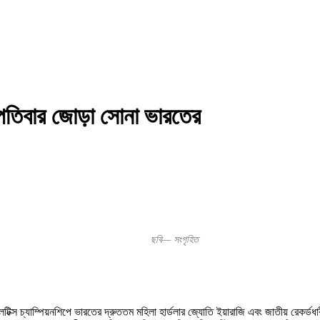
হস্পতিবার জোড়া সোনা ভারতের
ছবি— সংগৃহিত
েটিক্স চ্যাম্পিয়নশিপে ভারতের দ্রুততম মহিলা হার্ডলার জ্যোতি ইয়ারাজি এবং জাতীয় রেকর্ড