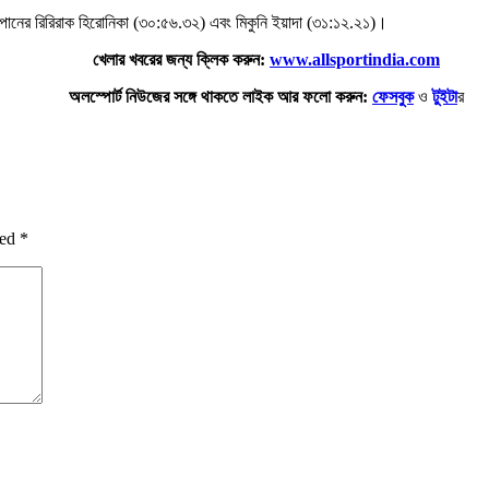
ানের রিরিরাক হিরোনিকা (৩০:৫৬.৩২) এবং মিকুনি ইয়াদা (৩১:১২.২১)।
খেলার খবরের জন্য ক্লিক করুন:
www.allsportindia.com
অলস্পোর্ট নিউজের সঙ্গে থাকতে লাইক আর ফলো করুন:
ফেসবুক
ও
টুইটা
র
ked
*