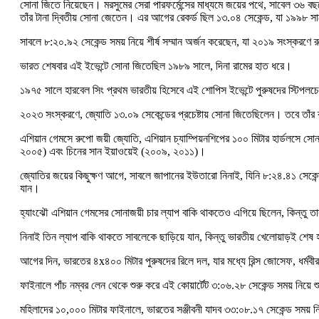
সোনা জিতে নিয়েছেন। মরসুমের সেরা পারফর্মেন্সের মাধ্যমে জয়ের পথে, সাবেল ৩৬ বছ
তাঁর টানা দ্বিতীয় সোনা জেতেন। এর আগের রেকর্ড ছিল ১৩.০৪ সেকেন্ড, যা ১৯৯৮ 
সাবলে ৮:২০.৯২ সেকেন্ড সময় নিয়ে শীর্ষ সম্মান অর্জন করেছেন, যা ২০১৯ সংস্করণে
ভারত শেষবার এই ইভেন্টে সোনা জিতেছিল ১৯৮৯ সালে, দিনা রামের হাত ধরে।
১৯৭৫ সালে হারবেল সিং প্রথম ভারতীয় হিসেবে এই শোপিস ইভেন্টে পুরুষদের স্টিপ
২০২৩ সংস্করণে, জ্যোতি ১৩.০৯ সেকেন্ডের প্রচেষ্টায় সোনা জিতেছিলেন। তবে তাঁর 
এশিয়ান গেমসে রুপো জয়ী জ্যোতি, এশিয়ান চ্যাম্পিয়নশিপের ১০০ মিটার হার্ডলসে 
২০০৫) এবং চিনের সান ইয়াওয়েই (২০০৯, ২০১১)।
জ্যোতির জয়ের কিছুক্ষণ আগে, সাবলে জাপানের ইউতারো নিনাই, যিনি ৮:২৪.৪১ সেকেন্ড সম
যান।
হ্যাংঝৌ এশিয়ান গেমসের সোনাজয়ী চার ল্যাপ বাকি থাকতেও এগিয়ে ছিলেন, কিন্তু
নিনাই তিন ল্যাপ বাকি থাকতে সাবলেকে ছাড়িয়ে যান, কিন্তু ভারতীয় খেলোয়াড়ই শেষ
আগের দিন, ভারতের ৪x৪০০ মিটার পুরুষদের রিলে দল, যার মধ্যে রিন্স জোসেফ, ধর্মবীর 
ফাইনালে পাঁচ নম্বর লেন থেকে শুরু করে এই কোয়ার্টেট ৩:০৬.২৮ সেকেন্ড সময় নিয়ে
মহিলাদের ১০,০০০ মিটার ফাইনালে, ভারতের সঞ্জীবনী যাদব ৩৩:০৮.১৭ সেকেন্ড সময় নিয