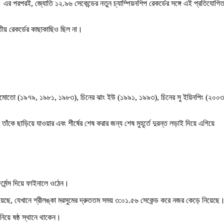
। এর পরপরই, জ্যোতি ১২.৯৬ সেকেন্ডের নতুন চ্যাম্পিয়নশিপ রেকর্ডের সঙ্গে এই প্রতিযোগিত
তীয় রেকর্ডের কাছাকাছিও ছিল না।
মি আকিমোতো (১৯৭৯, ১৯৮১, ১৯৮৩), চিনের ঝাং ইউ (১৯৯১, ১৯৯৩), চিনের সু ইয়িনপিং (২০০৩
ঁকে ছাড়িয়ে যাওয়ার এবং শীর্ষের শেষ করার জন্য শেষ মুহূর্তে দুরন্ত লড়াই দিয়ে এগিয়ে
র্মেন্স দিয়ে ফাইনালে ওঠেন।
 রয়েছে, যেখানে শ্রীলঙ্কা মরসুমের দ্রুততম সময় ৩:০১.৫৬ সেকেন্ড করে নজর কেড়ে নিয়েছে
িয়ে ষষ্ঠ স্থানে থাকেন।