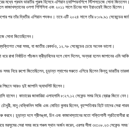
রের মধ্যে প্রথম ভারতীয় পুরুষ হিসেবে এশিয়ান চ্যাম্পিয়নশিপে স্টিপলচেজে সোনা জিতলেন
সালে কাজাখস্তানের ওলগা শিশিগিনা এবং ২০১১ সালে চিনের সান ইয়াওয়েই জিতে ছিলেন।
 রুপোর পর তাঁর দ্বিতীয় এশিয়ান পদকও। তবে এটি ২০২৪ সালে তাঁর ৮:০৯.৯১ সেকেন্ডের জা
লচেজে সোনা জিতেছিলেন।
ব্যক্তিগত সেরা সময়, যা জাতীয় রেকর্ডও, ১২.৭৮ সেকেন্ডের চেয়ে অনেক ভালো।
সোনা ধরে রাখা নির্বাচিত পাঁচজন ক্রীড়াবিদের দলে যোগ দিলেন, অন্যরা হলেন জাপানের এ
য় নিয়ে রুপো জিতেছিলেন, চূড়ান্ত ল্যাপের শুরুতে এগিয়ে ছিলেন কিন্তু ভারতীয় তারকা তা
 তার পিছনে আরও দুই জাপানি অ্যাথলিট ছিলেন।
 হাসি হাসেন। কাতারের জাকারিয়া এলাহলামি ৮:২৭.১২ সেকেন্ড সময় নিয়ে ব্রোঞ্জ জিতে নেন।
চৌধুরী, মানু থেক্কিনিল সাজি এবং মোহিত কুমার ছিলেন, বৃহস্পতিবার হিটে তাদের সেরা পারফ
 শুরু করবে। চূড়ান্ত দলে শ্রীলঙ্কা, চিন এবং কাজাখস্তানের মতো শক্তিশালী প্রতিযোগীরা
়ে মরসুমের সেরা সময় করে পঞ্চম স্থান অর্জন করেন, এরপর সীমা ৩৩:০৮.২৩ সেকেন্ড সময় ন