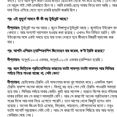
বলবে। তবে আমি খুশি কারণ এটার জন্যই ছোটবেলা থেকে সব করে এসেছি। চেস খেল
যে আনন্দ পাই সেটা চাকরিতে ছিল না। আমি চাকরি ছেড়ে দাবায় ফিরে ভাল আছি। আর
দাবা নিয়ে এগিয়ে যেতে হলে চাকরি ছাড়াটা জরুরি ছিল।
প্র: এই মুহূর্তে সামনে কী কী বড় টুর্নামেন্ট আছে?
দীপ্তায়ন:
টুর্নামেন্ট পর পর আছে। জুনে সিঙ্গাপুরে টুর্নামেন্ট আছে। জুলাইয়ে ইউরোপ যা
খেলতে। আর অগস্টে ন্যাশনাল হওয়ার কথা রয়েছে। এখনও দিন নিশ্চিত হয়নি। যদি
ইউরোপের সঙ্গে একই সময়ে হয়ে যায় তখন দেখতে হবে কীভাবে বিষয়টি ম্যানেজ করা
যায়।
প্র: আপনি এশিয়ান চ্যাম্পিয়নশিপ জিতেছেন বার কয়েক, ক’টা ট্রফি রয়েছে?
দীপ্তায়ন:
অনূর্ধ্ব-১০-এ একবার, অনূর্ধ্ব-১২-তে একবার চ্যাম্পিয়‌ন হয়েছি।
প্র: বয়স ভিত্তিক প্রতিযোগিতায় ভারতের যতটা সাফল্য ততটা সাফল্য আর সিনিয়র
পর্যায়ে গিয়ে পাওয়া যাচ্ছে না, সেটা কেন?
দীপ্তায়ন:
ছোটবেলার ট্রেনিং এই সাফল্যের জন্য খুব সাহায্য করে। একাধিক গ্রুপ
ট্রেনিং ক্যাম্প অনেক কাজে লাগে। কিন্তু বড় হয়ে গেল সেই ট্রেনিং পাওয়াটা সমস্যা
হয়ে যায়। সিনিয়র পর্যায়ে দাবার কোচিং খুবই ব্যয় সাপেক্ষ। ভা্রতে বিশেষ করে পশ্চিমবঙ
দাবার চাহিদা কম সে কারণে সমস্যাটা বেশি। আর সে কারণেই অনেক প্রতিভাবাণ প্লেয়
পরের দিকে আর দাবা নিয়ে এগোতে পারেনি। তবে আগের থেকে কিছুটা হলেও ভাল
হয়েছে। অনেক জিএম উঠে এসেছে, মিত্রাভ, সায়ন্তন, কৌস্তভদের মতো। তবুও
যতটা সাপোর্ট প্রয়োজন সেটা নেই। আর সে কারণেই অনেকে পিছিয়ে যায় আর অন্য
কেরিয়ার বেছে নেয়।