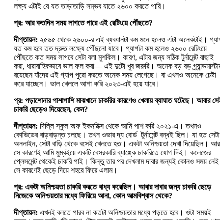
লক্ষ্য এটাই যে যত তাড়াতাড়ি সম্ভব যাতে ২৬০০ করতে পারি।
প্র: আর কতদিন সময় লাগতে পারে এই রেটিংয়ে পৌঁছতে?
দীপ্তায়ন:
২৫৬৫ থেকে ২৬০০-র এই ব্যবধানটা কম মনে হলেও এটা অনেকটাই। গ্যা
যত কম হবে তত দ্রুত লক্ষ্যে পৌঁছনো যাবে। গ্যাপটা কম হলেও ২৬০০ রেটিংয়ে
পৌঁছতে কত সময় লাগবে সেটা বলা মুশকিল। কারণ, এটার জন্য সঠিক টুর্নামেন্ট বাছাই
করা, ধারাবাহিকভাবে ভাল ফল করা— এই দুটো খুব জরুরি। অনেক বড় বড় গ্র্যান্ডমাস্টা
রয়েছেন যাঁদের এই গ্যাপ পুরো করতে অনেক সময় লেগেছে। বা এখনও অনেকে চেষ্টা
করে যাচ্ছেন। ভাল খেললে আশা করি ২০২৩-এই হয়ে যাবে।
প্র: পড়াশোনার পাশাপাশি মাঝখানে চাকরির কারণেও খেলায় ব্যাঘাত ঘটেছে। আবার সে
চাকরি ছেড়েও দিয়েছেন, কেন?
দীপ্তায়ন:
দিল্লি স্কুল অফ ইকনমিক্স থেকে আমি পাশ করি ২০২১-এ। তখনও
কোভিডের বাড়বাড়ন্ত চলছে। তখন ওভার দ্য বোর্ড টুর্নামেন্ট বন্ধই ছিল। যা হত সেটা
অনলাইন, সেটা বাড়ি থেকে বসেই খেলতে হত। একটা অনিশ্চয়তা দেখা দিয়েছিল। আর
সে কারণেই আমি মুম্বইয়ে একটি বেসরকারি ব্যাঙ্কে চাকরিতে যোগ দিই। কলেজের
প্লেসমেন্ট থেকেই চাকরি পাই। কিন্তু তার পর দেখলাম দাবার জন্যই কোনও সময় নে
সে কারণেই ছেড়ে দিয়ে শহরে ফিরে এলাম।
প্র: একটা অনিশ্চয়তা চাকরি করতে বাধ্য করেছিল। আবার দাবার জন্য চাকরি ছেড়ে
নিজেকে অনিশ্চয়তার মধ্যে ফিরিয়ে আনা, কোন আত্মবিশ্বাস থেকে?
দীপ্তায়ন:
এখনই বলতে পারব না কতটা অনিশ্চয়তার মধ্যে পড়তে হবে। ওটা সময়ই