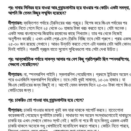
প্র: দাবায় সিনিয়র হয়ে যাওয়া আর গ্র্যান্ডমাস্টার হয়ে যাওয়ার পর কোচিং একটা সমস্যা,
আপনি কি তেমন কিছুর সম্মুখিন হয়েছেন?
দীপ্তায়ন:
ব্যক্তিগত পর্যায়ে ট্রেনিংয়ের খরচ প্রচুর। বিশেষ করে জিএম পর্যায়ের পর
কোচিং নিতে গেলে দিনে ২৫ থেকে ৩০ হাজার টাকা খরচ করতে হবে। যেটা অনেক।
একটা সময় বাংলাদেশের জিয়াউর রহমানের কাছে শিখতাম। তার পর থেকে নিজেই
অনুশীলন করেছি। এখন একটা প্রো-চেস ট্রেনিং নিচ্ছি তবে সেটা গ্রুপে। প্রায় একসঙ
২৫-৩০ জন রয়েছে সেখানে। আরও উন্নতি করতে গেলে এটা দরকার যেটা আমি কোন
দিনই পাইনি। পরবর্তী প্রজন্ম যাতে সুযোগ সুবিধেগুলো পায় সেটা দেখা উচিত।
প্র: আন্তর্জাতিক পর্যায়ে সাফল্য আসার পর বেশ কিছু প্রতিশ্রুতি ছিল স্পনসরশিপের,
সেগুলো পেয়েছিলেন?
দীপ্তায়ন:
না, স্পনসরশিপ পাইনি। স্কলারশিপ পেয়েছিলাম। প্রথমে ইন্ডিয়ান অয়েল 
পরে ওএনজিসি স্কলারশিপ দিয়েছিল। তবে সেটা খুবই সামান্য, ১৫-১৬ হাজার। যা
জিএম কোচিংয়ের জন্য কিছুই না। আগেই যেমন বললাম দিনে ২৫-৩০ টাকা লাগে জিএ
কোচিংয়ের জন্য।
প্র: চাকরিও তো পাওয়া যায় গ্র্যান্ডমাস্টার হয়ে গেলে?
দীপ্তায়ন:
চাকরি পাওয়ার জায়গা খুবই কম যারা দাবাকে সাপোর্ট করবে। হাতেগোনা
কয়েকজনই পেয়েছেন ফুলটাইম চাকরি। সাধারণত সব অয়েল সংস্থাগুলোতেই দাবাড়ুদে
চাকরি হয় এখন সেখানে কোনও স্লট নেই। জানি না পরে কী হবে কিন্তু এরকম একটা
চাকরি থাকলে অনেকে শুধু খেলাটাতেই মনোনিবেশ করতে পারবে। কোচিং নিতে পারবে,