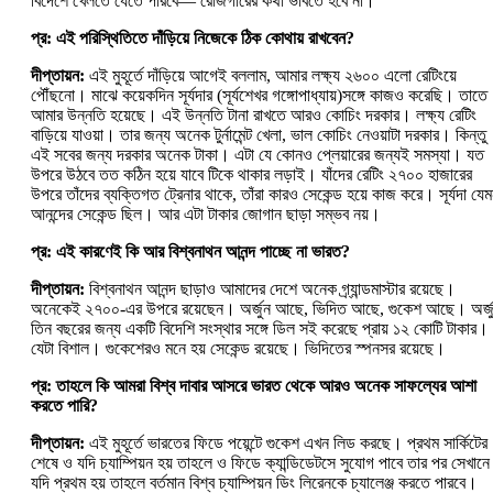
বিদেশে খেলতে যেতে পারবে— রোজগারের কথা ভাবতে হবে না।
প্র: এই পরিস্থিতিতে দাঁড়িয়ে নিজেকে ঠিক কোথায় রাখবেন?
দীপ্তায়ন:
এই মুহূর্তে দাঁড়িয়ে আগেই বললাম, আমার লক্ষ্য ২৬০০ এলো রেটিংয়ে
পৌঁছনো। মাঝে কয়েকদিন সূর্যদার (সূর্যশেখর গঙ্গোপাধ্যায়)সঙ্গে কাজও করেছি। তাতে
আমার উন্নতি হয়েছে। এই উন্নতি টানা রাখতে আরও কোচিং দরকার। লক্ষ্য রেটিং
বাড়িয়ে যাওয়া। তার জন্য অনেক টুর্নামেন্ট খেলা, ভাল কোচিং নেওয়াটা দরকার। কিন্তু
এই সবের জন্য দরকার অনেক টাকা। এটা যে কোনও প্লেয়ারের জন্যই সমস্যা। যত
উপরে উঠবে তত কঠিন হয়ে যাবে টিকে থাকার লড়াই। যাঁদের রেটিং ২৭০০ হাজারের
উপরে তাঁদের ব্যক্তিগত ট্রেনার থাকে, তাঁরা কারও সেকেন্ড হয়ে কাজ করে। সূর্যদা যে
আনন্দের সেকেন্ড ছিল। আর এটা টাকার জোগান ছাড়া সম্ভব নয়।
প্র: এই কারণেই কি আর বিশ্বনাথন আনন্দ পাচ্ছে না ভারত?
দীপ্তায়ন:
বিশ্বনাথন আনন্দ ছাড়াও আমাদের দেশে অনেক গ্র্যান্ডমাস্টার রয়েছে।
অনেকেই ২৭০০-এর উপরে রয়েছেন। অর্জুন আছে, ভিদিত আছে, গুকেশ আছে। অর্জ
তিন বছরের জন্য একটি বিদেশি সংস্থার সঙ্গে ডিল সই করেছে প্রায় ১২ কোটি টাকার।
যেটা বিশাল। গুকেশেরও মনে হয় সেকেন্ড রয়েছে। ভিদিতের স্পনসর রয়েছে।
প্র: তাহলে কি আমরা বিশ্ব দাবার আসরে ভারত থেকে আরও অনেক সাফল্যের আশা
করতে পারি?
দীপ্তায়ন:
এই মুহূর্তে ভারতের ফিডে পয়েন্টে গুকেশ এখন লিড করছে। প্রথম সার্কিটের
শেষে ও যদি চ্যাম্পিয়ন হয় তাহলে ও ফিডে ক্যান্ডিডেটসে সুযোগ পাবে তার পর সেখানে
যদি প্রথম হয় তাহলে বর্তমান বিশ্ব চ্যাম্পিয়ন ডিং লিরেনকে চ্যালেঞ্জ করতে পারবে।