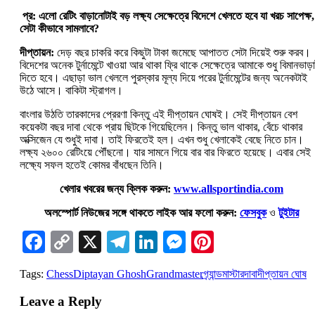
প্র: এলো রেটিং বাড়ানোটাই বড় লক্ষ্য সেক্ষেত্রে বিদেশে খেলতে হবে যা খরচ সাপেক্ষ,
সেটা কীভাবে সামলাবে?
দীপ্তায়ন:
দেড় বছর চাকরি করে কিছুটা টাকা জমেছে আপাতত সেটা দিয়েই শুরু করব।
বিদেশের অনেক টুর্নামেন্টে খাওয়া আর থাকা ফ্রি থাকে সেক্ষেত্রে আমাকে শুধু বিমানভাড়া
দিতে হবে। এছাড়া ভাল খেললে পুরস্কার মূল্য দিয়ে পরের টুর্নামেন্টের জন্য অনেকটাই
উঠে আসে। বাকিটা স্ট্রাগল।
বাংলার উঠতি তারকাদের প্রেরণা কিন্তু এই দীপ্তায়ন ঘোষই। সেই দীপ্তায়ন বেশ
কয়েকটা বছর দাবা থেকে প্রায় ছিটকে গিয়েছিলেন। কিন্তু ভাল থাকার, বেঁচে থাকার
অক্সিজেন যে শুধুই দাবা। তাই ফিরতেই হল। এখন শুধু খেলাকেই বেছে নিতে চান।
লক্ষ্য ২৬০০ রেটিংয়ে পৌঁছনো। যার সামনে গিয়ে বার বার ফিরতে হয়েছে। এবার সেই
লক্ষ্যে সফল হতেই কোমর বাঁধছেন তিনি।
খেলার খবরের জন্য ক্লিক করুন:
www.allsportindia.com
অলস্পোর্ট নিউজের সঙ্গে থাকতে লাইক আর ফলো করুন:
ফেসবুক
ও
টুইটার
Facebook
Copy
X
Telegram
LinkedIn
Messenger
Pinterest
Link
Tags:
Chess
Diptayan Ghosh
Grandmaster
গ্র্যান্ডমাস্টার
দাবা
দীপ্তায়ন ঘোষ
Leave a Reply