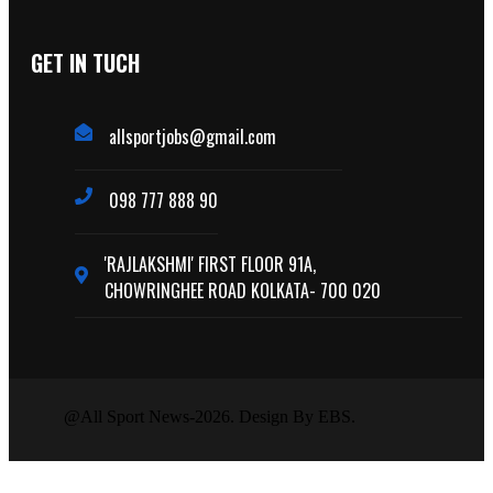
GET IN TUCH
allsportjobs@gmail.com
098 777 888 90
'RAJLAKSHMI' FIRST FLOOR 91A,
CHOWRINGHEE ROAD KOLKATA- 700 020
@All Sport News-2026. Design By EBS.