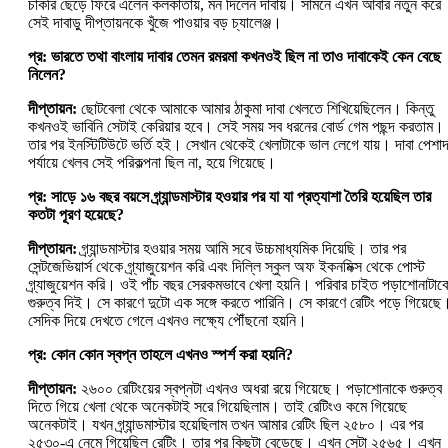
চাকরি ছেড়ে ফিরে এলেন কলকাতায়, মন দিলেন দাবায়। সামনে এখন আবার নতুন করে
সেই দাবাড়ু দীপ্তায়নকে খুঁজে পাওয়ার বড় চ্যালেঞ্জ।
প্র: ভারতে তথা বাংলায় দাবার তেমন রমরমা কখনওই ছিল না তাও দাবাকেই কেন বেছে
নিলেন?
দীপ্তায়ন:
ছোটবেলা থেকে আমাকে আমার ঠাকুমা দাবা খেলতে শিখিয়েছিলেন। কি‌ন্তু
কখনওই ভাবিনি সেটাই কেরিয়ার হবে। সেই সময় সব ধরনের বোর্ড গেম পছন্দ করতাম।
তার পর ইনস্টিটিউটে ভর্তি হই। সেখান থেকেই খেলাটাকে ভাল লেগে যায়। দাবা‌ পেশাদ
পর্যায়ে খেলব সেই পরিকল্পনা ছিল না, হয়ে গিয়েছে।
প্র: সাড়ে ১৬ বছর বয়সে গ্র্যান্ডমাস্টার হওয়ার পর যা যা প্রত্যাশা তৈরি হয়েছিল তার
কতটা পূরণ হয়েছে?
দীপ্তায়ন:
গ্র্যান্ডমাস্টার হওয়ার সময় আমি সবে উচ্চমাধ্যমিক দিয়েছি। তার পর
সেন্টজেভিয়ার্স থেকে গ্র্যাজুয়েশন করি এবং দিল্লি স্কুল অফ ইকনমিক্স থেকে পোস্ট
গ্র্যাজুয়েশন করি। ওই পাঁচ বছর সেরকমভাবে খেলা হয়‌নি। পরিবার চাইত পড়াশোনাটাক
গুরুত্ব দিই। সে কারণে দুটো এক সঙ্গে করতে পারিনি। সে কারণে রেটিং পড়ে গিয়েছে
সেদিক দিয়ে দেখতে গেলে এখনও লক্ষ্যে পৌঁছনো হয়নি।
প্র: কোন কোন স্বপ্ন তাহলে এখনও স্পর্শ করা হয়নি?
দীপ্তায়ন:
২৬০০ রেটিংয়ের স্বপ্নটা এখনও অধরা রয়ে গিয়েছে। পড়াশোনাকে গুরুত্ব
দিতে গিয়ে খেলা থেকে অনেকটাই সরে গিয়েছিলাম। তাই রেটিংও কমে গিয়েছে
অনেকটাই। যখন গ্র্যান্ডমাস্টার হয়েছিলাম তখন আমার রেটিং ছিল ২৫৮০। এর পর
২৫৩০-এ নেমে গিয়েছিল রেটিং। তার পর কিছুটা বেড়েছে। এখন সেটা ২৫৬৫। এখন