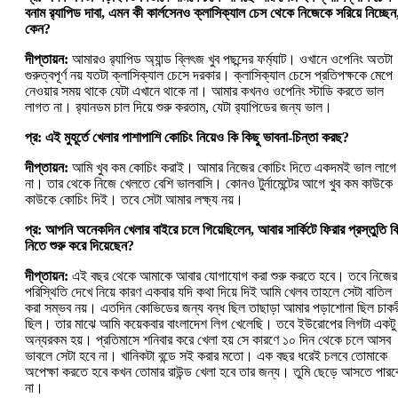
বনাম র‍্যাপিড দাবা, এমন কী কার্লসেনও ক্লাসিক্যাল চেস থেকে নিজেকে সরিয়ে নিচ্ছেন
কেন?
দীপ্তায়ন:
আমারও র‍্যাপিড অ্যান্ড ব্লিৎজ খুব পছন্দের ফর্ম্যাট। ওখানে ওপেনিং অতটা
গুরুত্বপূর্ণ নয় যতটা ক্লাসিক্যাল চেসে দরকার। ক্লাসিক্যাল চেসে প্রতিপক্ষকে মেপে
নেওয়ার সময় থাকে যেটা এখানে থাকে না। আমার কখনও ওপেনিং স্টাডি করতে ভাল
লাগত না। র‍্যানডম চাল দিয়ে শুরু করতাম, যেটা র‍্যাপিডের জন্য ভাল।
প্র: এই মুহূর্তে খেলার পাশাপাশি কোচিং নিয়েও কি কিছু ভাবনা-চিন্তা করছ?
দীপ্তায়ন:
আমি খুব কম কোচিং করাই। আমার নিজের কোচিং দিতে একদমই ভাল লাগে
না। তার থেকে নিজে খেলতে বেশি ভালবাসি। কোনও টুর্নামেন্টের আগে খুব কম কাউকে
কাউকে কোচিং দিই। তবে সেটা আমার লক্ষ্য নয়।
প্র: আপনি অনেকদিন খেলার বাইরে চলে গিয়েছিলেন, আবার সার্কিটে ফিরার প্রস্তুতি ক
নিতে শুরু করে দিয়েছেন?
দীপ্তায়ন:
এই বছর থেকে আমাকে আবার যোগাযোগ করা শুরু করতে হবে। তবে নিজের
পরিস্থিতি দেখে নিয়ে কারণ একবার যদি কথা দিয়ে দিই আমি খেলব তাহলে সেটা বাতিল
করা সম্ভব নয়। এতদিন কোভিডের জন্য বন্ধ ছিল তাছাড়া আমার পড়াশোনা ছিল চাকর
ছিল। তার মাঝে আমি কয়েকবার বাংলাদেশ ‌লিগ খেলেছি। তবে ইউরোপের লিগটা একটু
অন্যরকম হয়। প্রতিমাসে শনিবার করে খেলা হয় সে কারণে ১০ দিন থেকে চলে আসব
ভাবলে সেটা হবে না। খানিকটা বন্ডে সই করার মতো। এক বছর ধরেই চলবে তোমাকে
অপেক্ষা করতে হবে কখন তোমার রাউন্ড খেলা হবে তার জন্য। তুমি ছেড়ে আসতে পারব
না।