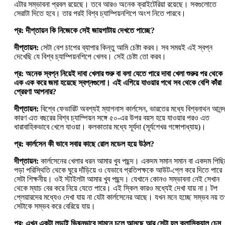
এটার সম্ভাবনা প্রবল রয়েছে। তবে আরও অনেক ক্রাইটেরিয়া রয়েছে। সবগুলোতে
সেরাটা দিতে হবে। তার পরই বিশ্ব চ্যাম্পিয়নশিপে অংশ নিতে পারবে।
প্র: দীপ্তায়ন কি নিজেকে সেই জায়গাটায় দেখতে পাচ্ছে?
দীপ্তায়ন:
সেটা বেশ চাপের ব্যাপার কিন্তু আমি চেষ্টা করব। সব সময়ই এই স্বপ্ন
দেখেছি যে বিশ্ব চ্যাম্পিয়নশিপে খেলব। সেই চেষ্টা তো করব।
প্র: অনেক স্বপ্ন নিয়েই দাবা খেলার শুরু বা বলা যেতে পারে দাবা খেলা শুরুর পর থেকে
এক এক করে জমা হয়েছে স্বপ্নগুলো। এই এগিয়ে যাওয়ার পথে সব থেকে বেশি কাঁরা
প্রেরণা আপনার?
দীপ্তায়ন:
বিশ্বে ফেভারিট অবশ্যই ম্যাগনাস কার্লসেন, ভারতের মধ্যে বিশ্বনাথন আনন
কারণ এত বছরের বিশ্ব চ্যাম্পিয়ন সঙ্গে ৫০-এর উপর বয়স হয়ে যাওয়ার পরও এত
ধারাবাহিকভাবে খেলে যাওয়া। কলকাতার মধ্যে সূর্যদা (সূর্যশেখর গঙ্গোপাধ্যায়)।
প্র: কার্লসেন কী ভাবে সবার কাছে রোল মডেল হয়ে উঠল?
দীপ্তায়ন:
কার্লসেনের খেলার ধরন আমার খুব পছন্দ। একদম সমান সমান বা একদম পিছিয
পড়া পরিস্থিতি থেকে ঘুরে দাঁড়িয়ে ও যেভাবে প্রতিপক্ষকে আউট-প্লে করে দিতে পারে
সেটা শিক্ষনীয়। ওই স্টাইলটা আমার খুব পছন্দ। যেখানে কোনও সম্ভাবনা নেই সেখান
থেকে ম্যাচ বের করে নিয়ে যেতে পারে। এই স্কিল কারও মধ্যেই দেখা যায় না। টপ
প্লেয়ারদের মধ্যেও দেখা যায় না যেটা কার্লসেনের আছে। যখন মনে হচ্ছে সম্ভব নয় 
সেটাকে সম্ভব করে বেরিয়ে যায়।
প্র: এখন একটা লড়াই ভিষনভাবে সামনে চলে আসছে আর সেটা হল ক্লাসিক্যাল চেস