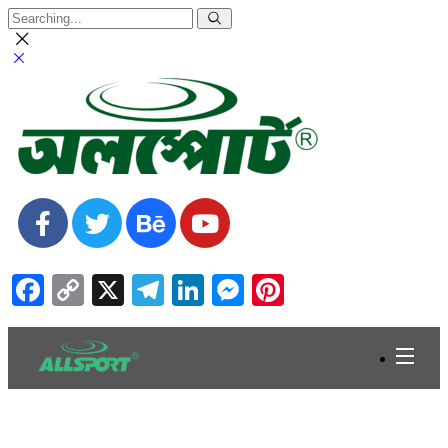
Facebook
Copy
X
Telegram
LinkedIn
Messenger
Pinterest
Link