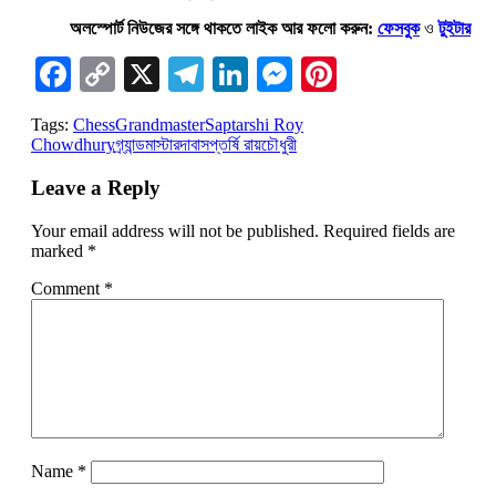
অলস্পোর্ট নিউজের সঙ্গে থাকতে লাইক আর ফলো করুন:
ফেসবুক
ও
টুইটার
Facebook
Copy
X
Telegram
LinkedIn
Messenger
Pinterest
Link
Tags:
Chess
Grandmaster
Saptarshi Roy
Chowdhury
গ্র্যান্ডমাস্টার
দাবা
সপ্তর্ষি রায়চৌধুরী
Leave a Reply
Your email address will not be published.
Required fields are
marked
*
Comment
*
Name
*