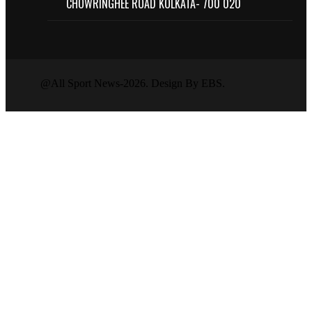
CHOWRINGHEE ROAD KOLKATA- 700 020
@All Sport News-2026. Design By EBS.