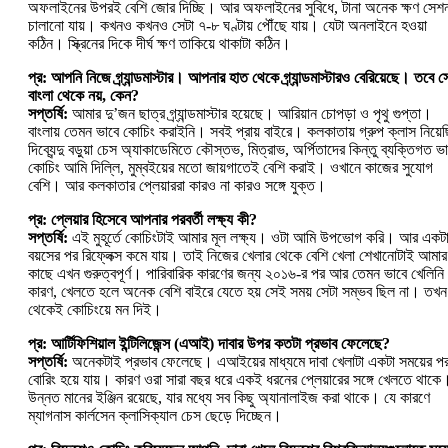
অফলাইনের উপরই বেশি জোর দিচ্ছি। আর অফলাইনের সুবিধে, টানা অনেক ক্ষণ সেশন
চালানো যায়। কখনও কখনও সেটা ৭-৮ ঘণ্টায় পৌঁছে যায়। যেটা অনলাইনে হওয়া
কঠিন। স্ক্রিনের দিকে দীর্ঘ ক্ষণ তাকিয়ে থাকাটা কঠিন।
প্র: আপনি নিজে গ্র্যান্ডমাস্টার। আপনার হাত থেকে গ্র্যান্ডমাস্টারও বেরিয়েছে। তবে স
বাংলা থেকে নয়, কেন?
সপ্তর্ষি:
আমার দু’জন ছাত্র গ্র্যান্ডমাস্টার হয়েছে। আরিয়ান চোপড়া ও পৃথু গুপ্তা।
বাংলায় তেমন ভাবে কোচিং করাইনি। সবই প্রায় বাইরে। কলকাতায় গ্রুপ ক্লাস নিয়েছ
দিব্যেন্দু বড়ুয়া চেস অ্যাকাডেমিতে কৌস্তভ, মিত্রাভ, অর্পিতাদের কিন্তু ব্যক্তিগত ভ
কোচিং আমি দিল্লি, মুম্বইয়ের মতো জায়গাতেই বেশি করাই। ওখানে কাজের সুযোগ
বেশি। আর কলকাতার প্লেয়াররা কারও না কারও সঙ্গে যুক্ত।
প্র: প্লেয়ার হিসেবে আপনার পরবর্তী লক্ষ্য কী?
সপ্তর্ষি:
এই মুহূর্তে কোচিংটাই আমার মূল লক্ষ্য। ওটা আমি উপভোগ করি। আর একট
বয়সের পর রিফ্লেক্স কমে যায়। তাই নিজের খেলার থেকে বেশি খেলা শেখানোটাই আমার
কাছে এখন গুরুত্বপূর্ণ। পারিবারিক কারণের জন্য ২০১৬-র পর আর তেমন ভাবে খেলিন
কারণ, খেলতে হলে অনেক বেশি বাইরে যেতে হয় সেই সময় সেটা সম্ভব ছিল না। তখন
থেকেই কোচিংয়ে মন দিই।
প্র: আর্টিফিশিয়াল ইন্টিলিজেন্স (এআই) দাবার উপর কতটা প্রভাব ফেলেছে?
সপ্তর্ষি:
অনেকটাই প্রভাব ফেলেছে। এআইয়ের মাধ্যমে দাবা খেলাটা একটা সময়ের প
বোরিং হয়ে যায়। কারণ ওরা সারা বছর ধরে একই ধরনের প্লেয়ারের সঙ্গে খেলতে থাকে
উন্নত মানের ইঞ্জিন রয়েছে, যার মধ্যে সব কিছু অ্যানালাইজ করা থাকে। যে কারণে
ম্যাগনাস কার্লসেন ক্লাসিক্যাল চেস ছেড়ে দিচ্ছেন।