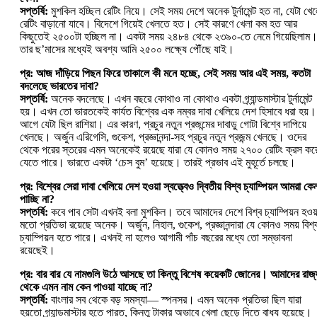
সপ্তর্ষি:
মুশকিল হচ্ছিল রেটিং নিয়ে। সেই সময় দেশে অনেক টুর্নামেন্ট হত না, যেটা খে
রেটিং বাড়ানো যাবে। বিদেশে গিয়েই খেলতে হত। সেই কারণে খেলা কম হত আর
কিছুতেই ২৫০০টা হচ্ছিল না। একটা সময় ২৪৮৪ থেকে ২৩৯০-তে নেমে গিয়েছিলাম
তার ছ’মাসের মধ্যেই অবশ্য আমি ২৫০০ লক্ষ্যে পৌঁছে যাই।
প্র: আজ দাঁড়িয়ে পিছন ফিরে তাকালে কী মনে হচ্ছে, সেই সময় আর এই সময়, কতটা
বদলেছে ভারতের দাবা?
সপ্তর্ষি:
অনেক বদলেছে। এখন বছরে কোথাও না কোথাও একটা গ্র্যান্ডমাস্টার টুর্নামেন্ট
হয়। এখন তো ভারতকেই কার্যত বিশ্বের এক নম্বর দাবা খেলিয়ে দেশ হিসাবে ধরা হয়।
আগে যেটা ছিল রাশিয়া। এর কারণ, প্রচুর নতুন প্রজন্মের দাবাড়ু গোটা বিশ্বে দাপিয়ে
খেলছে। অর্জুন এরিগেসি, গুকেশ, প্রজ্ঞানন্দা-সহ প্রচুর নতুন প্রজন্ম খেলছে। ওদের
থেকে পরের স্তরের এমন অনেকেই রয়েছে যারা যে কোনও সময় ২৭০০ রেটিং ক্রস কর
যেতে পারে। ভারতে একটা ‘চেস বুম’ হয়েছে। তারই প্রভাব এই মুহূর্তে চলছে।
প্র: বিশ্বের সেরা দাবা খেলিয়ে দেশ হওয়া স্বত্ত্বেও দ্বিতীয় বিশ্ব চ্যাম্পিয়ন আমরা কে
পাচ্ছি না?
সপ্তর্ষি:
কবে পাব সেটা এখনই বলা মুশকিল। তবে আমাদের দেশে বিশ্ব চ্যাম্পিয়ন হওয়
মতো প্রতিভা রয়েছে অনেক। অর্জুন, নিহাল, গুকেশ, প্রজ্ঞানন্দারা যে কোনও সময় বিশ্
চ্যাম্পিয়ন হতে পারে। এখনই না হলেও আগামী পাঁচ বছরের মধ্যে তো সম্ভাবনা
রয়েছেই।
প্র: বার বার যে নামগুলি উঠে আসছে তা কিন্তু বিশেষ কয়েকটি জোনের। আমাদের রাজ্
থেকে এমন নাম কেন পাওয়া যাচ্ছে না?
সপ্তর্ষি:
বাংলার সব থেকে বড় সমস্যা— স্পনসর। এমন অনেক প্রতিভা ছিল যারা
হয়তো গ্র্যান্ডমাস্টার হতে পারত, কিন্তু টাকার অভাবে খেলা ছেড়ে দিতে বাধ্য হয়েছে।