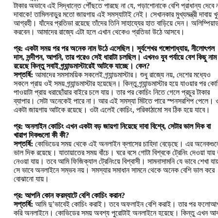
টাকার অভাবে এই সিদ্ধান্তে পৌঁছতে পারছে না যে, পড়াশোনাকে বেশি প্রাধান্য দেবে 
দাবাকে! তামিলনাড়ুর মতো জায়গায় এই সমস্যাটাই নেই। সেখানকার মুখ্যমন্ত্রী দাবায় খু
আগ্রহী। যাঁদের প্রতিভা রয়েছে তাঁদের তিনি সাহায্যের হাত বাড়িয়ে দেন। অলিম্পিয়া
করবেন। আমাদের রাজ্যে এটা হলে এখান থেকেও প্রতিভা উঠে আসবে।
প্র: একটা সময় পর পর অনেক নাম উঠে এসেছিল। সূর্যশেখর গঙ্গোপাধ্যায়, নীলোৎপল
দাস, সন্দীপন, আপনি, তার পরেও সেই ধারাটা চলছিল। এখনও যুব পর্যায়ে বেশ কিছু নাম
রয়েছে কিন্তু সবাই গ্র্যান্ডমাস্টারেই আটকে যাচ্ছে। কেন?
সপ্তর্ষি:
আমাদের সমসাময়িক সকলেই গ্র্যান্ডমাস্টার। শুধু রাজ্যে নয়, দেশের মধ্যেও
সকলে প্রায় ওই সময় গ্র্যান্ডমাস্টার হয়েছেন। কিন্তু গ্র্যান্ডমাস্টার হয়ে যাওয়ার পর কো
পাওয়াটা প্রায় ধরাছোঁয়ার বাইরে চলে যায়। তার পর কোচিং নিতে গেলে প্রচুর টাকার
ব্যাপার। সেটা অনেকেই পারে না। আর এই সমস্যা মিটতে পারে স্পনসরশিপ পেলে। 
একটা জায়গায় আটকে রয়েছে। ওটা এলেই কোচিং, পরিকাঠামো সব ঠিক হয়ে যাবে।
প্র: অনলাইন কোচিং এখন একটা বড় জায়গা নিয়েছে দাবা বিশ্বে, সেটার ভাল দিক বা
খারাপ দিকগুলো কী কী?
সপ্তর্ষি:
কোভিডের সময় থেকে এই অনলাইন ক্লাসের চাহিদা বেড়েছে। এর অনেকগু
ভাল দিক রয়েছে। যাতায়াতের সময় বাঁচে। ঘরে বসে গোটা বিশ্বকে ট্রেনিং দেওয়া যায় 
নেওয়া যায়। তবে আমি ফিজিক্যাল ট্রেনিংয়ে বিশ্বাসী। সামনাসামনি যে ভাবে শেখা যায
সে ভাবে অনলাইনে সম্ভব নয়। সমস্যার সমাধান সামনে থেকে অনেক বেশি ভাল করে
বোঝানো যায়।
প্র: আপনি কোন ফরম্যাটে বেশি কোচিং করান?
সপ্তর্ষি:
আমি দু’ভাবেই কোচিং করাই। তবে অফলাইন বেশি করাই। তার পর ফলোআ
করি অনলাইনে। কোভিডের সময় অবশ্য পুরোটাই অনলাইনে হয়েছে। কিন্তু এখন আব