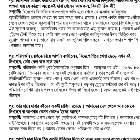
প্র: বিদেশেও কোচিং করিয়েছেন আপনি, দাবা খেলে বিদেশের বিশ্ববিদ্যালয়গুলোতে সু
পাওয়া যায় যে কারণে অনেকেই দাবা খেলেন আজকাল, বিষয়টা ঠিক কী?
সপ্তর্ষি:
বিদেশের বিশ্ববিদ্যালয়গুলোতে ভর্তি হতে গেলে যে এক্সট্রা কারিকুলার
অ্যাক্টিভিটিকে গুরুত্ব দেওয়া হয় তার মধ্যে দাবাও রয়েছে। চেসে একটা জায়গায় পৌঁছ
গেলে সেখান থেকে স্কলারশিপ পাওয়ার সম্ভাবনা থাকে। ডালাসের মতো বিশ্ববিদ্যালয়
এই সুযোগ রয়েছে। আমেরিকার প্রায় সব জায়গাতেই এই সুযোগ রয়েছে। প্রথমে এক
এন্ট্রান্স টেস্ট দিতে হয়। সেটা পাশ করে গেলে এক্সট্রা কালিকুলারের উপর ভিত্তি করে
সুযোগ পাওয়া যায়। তাতে দাবা একটা বড় ভূমিকা পালন করে। ওখানে পড়ার পাশাপাশি
খেলাটাও চালানো যায়।
প্র: পরিমার্জন নেগিকে নিয়ে আপনি বলছিলেন, বিদেশে গিয়ে খেলা ছেড়ে এখন বই
লিখছেন, সেটা কেন বলে মনে হয়?
সপ্তর্ষি:
পরিমার্জন নেগি খুবই ট্যালেন্টেড প্লেয়ার ছিল। আনন্দের পর ওই। ২৬৭০-৮০
রেটিং ছিল। তিন-চার বছর এর মধ্যেই ঘোরাফেরা করছিল। তার পরেই স্ট্যানফোর্ড
ইউনিভার্সিটিতে সুযোগ পেয়ে গেল। আর খেলা থেকে একদমই সরে দাঁড়াল। এর পর ও
দাবার উপর বইও লিখেছে। যে বই খুবই পপুলার। বড় বড় গ্র্যান্ডমাস্টাররা ওর বই পড়ে।
পরিমার্জন নেগিই দাবার প্রথম বেসিকের উপর বই লিখেছিলেন। এখন অনেকেই এই পথ
হাঁটছেন।
প্র: তার মানে দাবার বইয়ের একটা চাহিদা রয়েছে। আমাদের দেশ থেকে আর কে কে
লিখছেন বা আপনার তেমন কোনও ইচ্ছে আছে?
সপ্তর্ষি:
আমাদের এখান থেকে সূর্য (সূর্যশেখর গঙ্গোপাধ্যায়) বই লিখেছে। কলকাতা থে
ওই লিখেছে। ভারতের অনেকেই লিখছেন। বই লেখাটা অনেক সময়সাপেক্ষ ব্যাপার।
অনেক সময় দিতে হয়। আমার তেমন কোনও পরিকল্পনা নেই এখনই।
প্র: আপনি দাবা নিয়ে ঠিক কতটা সিরিয়াস ছিলেন? অন্য রকম ভাবে বলতে গেলে দাবাক