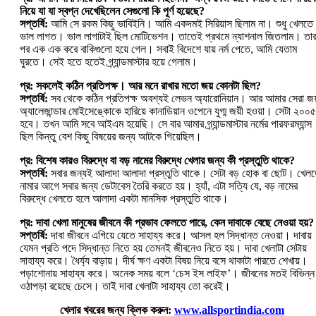
নিয়ে যা যা স্বপ্ন দেখেছিলেন সেগুলো কি পূর্ণ হয়েছে?
সপ্তর্ষি:
আমি সে রকম কিছু ভাবিইনি। আমি একদমই সিরিয়াস ছিলাম না। শুধু খেলতে
ভাল লাগত। ভাল লাগাটাই ছিল মোটিভেশন। তাতেই প্রথমে ন্যাশনাল জিতলাম। তা
পর এক এক করে বাকিগুলো হয়ে গেল। সবাই বিদেশে যায় নর্ম পেতে, আমি যেতাম
ঘুরতে। সেই হতে হতেই গ্র্যান্ডমাস্টার হয়ে গেলাম।
প্র: সকলেই কঠিন প্রতিপক্ষ। আর মনে রাখার মতো জয় কোনটা ছিল?
সপ্তর্ষি:
সব থেকে কঠিন প্রতিপক্ষ অবশ্যই লেভন অ্যারোনিয়ান। আর আমার সেরা জয
অ্যালেজান্ডার মোইসেঙ্কোকে হারিয়ে কানাডিয়ান ওপেনে যুগ্ম জয়ী হওয়া। সেটা ২০০৫
হবে। তখন আমি সবে আইএম হয়েছি। সে বার আমার গ্র্যান্ডমাস্টার নর্মের পারফরম্যান্স
ছিল কিন্তু বেশ কিছু বিষয়ের জন্য আটকে গিয়েছিল।
প্র: বিশেষ কারও বিরুদ্ধে বা বড় নামের বিরুদ্ধে খেলার জন্য কী প্রস্তুতি থাকে?
সপ্তর্ষি:
সবার জন্যই আলাদা আলাদা প্রস্তুতি থাকে। সেটা বড় হোক বা ছোট। খেল
নামার আগে সবার জন্য ডেটাবেস তৈরি করতে হয়। হ্যাঁ, এটা সত্যি যে, বড় নামের
বিরুদ্ধে খেলতে হলে আলাদা একটা মানসিক প্রস্তুতি থাকে।
প্র: দাবা খেলা মানুষের জীবনে কী প্রভাব ফেলতে পারে, কেন দাবাকে বেছে নেওয়া হয়?
সপ্তর্ষি:
দাবা জীবনে এগিয়ে যেতে সাহায্য করে। আসল হল সিদ্ধান্ত নেওয়া। দাবায়
যেমন প্রতি পদে সিদ্ধান্ত নিতে হয় তেমনই জীবনেও নিতে হয়। দাবা খেলাটা সেটায়
সাহায্য করে। ধৈর্য্য বাড়ায়। দীর্ঘ ক্ষণ একটা বিষয় নিয়ে বসে থাকাটা পারতে শেখায়।
পড়াশোনায় সাহায্য করে। অনেক সময় বলে ‘চেস ইস লাইফ’। জীবনের মতই বিভিন্ন
ওঠাপড়া রয়েছে চেসে। তাই দাবা খেলাটা সাহায্য তো করেই।
খেলার খবরের জন্য ক্লিক করুন:
www.allsportindia.com