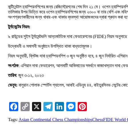
কন্টিনেন্টাল চ্যাম্পিয়নশিপের জন্য রেজিস্ট্রেশনের শেষ দিন ২১ মে। ওপেন চ্যাম
তালিকার উপর ভিত্তি করে ওপেন চ্যাম্পিয়নশিপের জন্য ২৩০০ বা তার বেশি এবং মহিলা
অংশগ্রহণকারীদের জন্য খাবার এবং থাকার ব্যবস্থা আয়োজকদের দ্বারা প্রদান করা হ
টুর্নামেন্টের নিয়ম:
৯ রাউন্ডের সুইস টুর্নামেন্টগুলি আন্তর্জাতিক দাবা ফেডারেশনের (FIDE) নিয়ম অনুসারে
উদ্বোধনী ও সমাপনী অনুষ্ঠানে উপস্থিত থাকা বাধ্যতামূলক।
নিয়ম অনুযায়ী, ব্লিটজ দাবা চ্যাম্পিয়নশিপ ৩ জুন অনুষ্ঠিত হবে, ৪ জুন নির্ধারিত এশিয়া
সংগঠক
: এশিয়ান দাবা ফেডারেশন, আলমাটি আকিমাতের সমর্থনে কাজাখস্তান দাবা ফে
তারিখ
: জুন ৩-১২, ২০২৩
ভেন্যু:
বালুয়ান শোলাক স্পোর্টস প্যালেস, আবাই এভিন্যু ৪৪, বাইতুরসিনভ সেন্টের কো
Facebook
Copy
X
Telegram
LinkedIn
Messenger
Pinterest
Link
Tags:
Asian Continental Chess Championships
Chess
FIDE World 