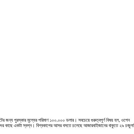
টের জন্য পুরস্কার মূল্যের পরিমাণ ১০০.০০০ ডলার। সবচেয়ে গুরুত্বপূর্ণ বিষয় হল, ওপেন
য়াড়দের কাছে একটা স্বপ্ন। বিশ্বকাপের আসর বসতে চলেছে আজারবাইজানের বাকুতে ২৯ চজুল