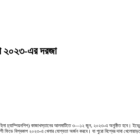
কাপ ২০২৩-এর দরজা
এবং মহিলা চ্যাম্পিয়নশিপ) কাজাখস্তানের আলমাটিতে ৩—১২ জুন, ২০২৩-এ অনুষ্ঠিত হবে। ইভেন্
রতিযোগী ফিডে বিশ্বকাপ ২০২৩-এ খেলার যোগ্যতা অর্জন করবে। যা পুরো বিশ্বের দাবা খেলো