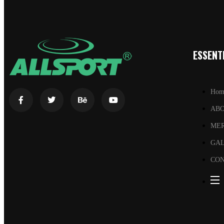
ESSENTI
Hom
AB
ME
GA
CON