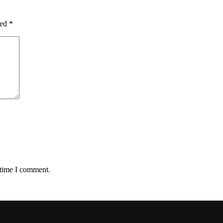
ked
*
 time I comment.