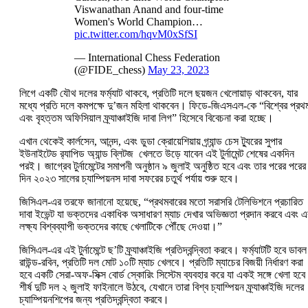
Viswanathan Anand and four-time
Women's World Champion…
pic.twitter.com/hqvM0xSfSI
— International Chess Federation
(@FIDE_chess)
May 23, 2023
লিগে একটি যৌথ দলের ফর্ম্যাট থাকবে, প্রতিটি দলে ছয়জন খেলোয়াড় থাকবেন, যার
মধ্যে প্রতি দলে কমপক্ষে দু’জন মহিলা থাকবেন। ফিডে-জিএসএল-কে “বিশ্বের প্রথ
এবং বৃহত্তম অফিসিয়াল ফ্র্যাঞ্চাইজি দাবা লিগ” হিসেবে বিবেচনা করা হচ্ছে।
এখান থেকেই কার্লসেন, আনন্দ, এবং ডুডা ক্রোয়েশিয়ায় গ্র্যান্ড চেস ট্যুরের সুপার
ইউনাইটেড র‌্যাপিড অ্যান্ড ব্লিটজ খেলতে উড়ে যাবেন এই টুর্নামেন্ট শেষের একদিন
পরই। জাগ্রেব টুর্নামেন্টের সমাপনী অনুষ্ঠান ৯ জুলাই অনুষ্ঠিত হবে এবং তার পরের পরের
দিন ২০২৩ সালের চ্যাম্পিয়নস দাবা সফরের চতুর্থ পর্যায় শুরু হবে।
জিসিএল-এর তরফে জানানো হয়েছে, “প্রথমবারের মতো সরাসরি টেলিভিশনে প্রচারিত
দাবা ইভেন্ট যা ভক্তদের একাধিক অসাধারণ ম্যাচ দেখার অভিজ্ঞতা প্রদান করবে এবং এ
লক্ষ্য বিশ্বব্যাপী ভক্তদের কাছে খেলাটিকে পৌঁছে দেওয়া।”
জিসিএল-এর এই টুর্নামেন্টে ছ’টি ফ্র্যাঞ্চাইজি প্রতিদ্বন্দ্বিতা করবে। ফর্ম্যাটটি হবে ডাবল
রাউন্ড-রবিন, প্রতিটি দল মোট ১০টি ম্যাচ খেলবে। প্রতিটি ম্যাচের বিজয়ী নির্ধারণ করা
হবে একটি সেরা-অফ-সিক্স বোর্ড স্কোরিং সিস্টেম ব্যবহার করে যা একই সঙ্গে খেলা হব
শীর্ষ দুটি দল ২ জুলাই ফাইনালে উঠবে, যেখানে তারা বিশ্ব চ্যাম্পিয়ন ফ্র্যাঞ্চাইজি দলের
চ্যাম্পিয়নশিপের জন্য প্রতিদ্বন্দ্বিতা করবে।