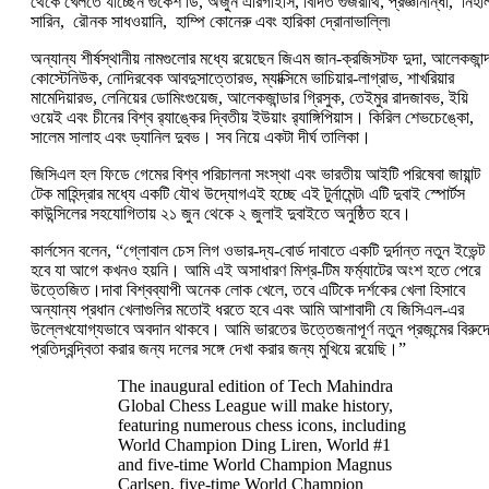
থেকে খেলতে যাচ্ছেন গুকেশ ডি, অর্জুন এরিগাইসি, বিদিত গুজরাথি, প্রজ্ঞানান্ধা, নিহা
সারিন, রৌনক সাধওয়ানি, হাম্পি কোনেরু এবং হারিকা দ্রোনাভাল্লি৷
অন্যান্য শীর্ষস্থানীয় নামগুলোর মধ্যে রয়েছেন জিএম জান-ক্রজিসটফ দুদা, আলেকজান্দ
কোস্টেনিউক, নোদিরবেক আবদুসাত্তোরভ, ম্যাক্সিমে ভাচিয়ার-লাগ্রাভ, শাখরিয়ার
মামেদিয়ারভ, লেনিয়ের ডোমিংগুয়েজ, আলেকজান্ডার গ্রিসুক, তেইমুর রাদজাবভ, ইয়ি
ওয়েই এবং চীনের বিশ্ব র‍্যাঙ্কের দ্বিতীয় ইউয়াং র‍্যাঙ্গিপিয়াস। কিরিল শেভচেঙ্কো,
সালেম সালাহ এবং ড্যানিল দুবভ। সব নিয়ে একটা দীর্ঘ তালিকা।
জিসিএল হল ফিডে গেমের বিশ্ব পরিচালনা সংস্থা এবং ভারতীয় আইটি পরিষেবা জায়ান্ট
টেক মাহিন্দ্রার মধ্যে একটি যৌথ উদ্যোগএই হচ্ছে এই টুর্নামেন্ট৷ এটি দুবাই স্পোর্টস
কাউন্সিলের সহযোগিতায় ২১ জুন থেকে ২ জুলাই দুবাইতে অনুষ্ঠিত হবে।
কার্লসেন বলেন, “গ্লোবাল চেস লিগ ওভার-দ্য-বোর্ড দাবাতে একটি দুর্দান্ত নতুন ইভেন্ট
হবে যা আগে কখনও হয়নি। আমি এই অসাধারণ মিশ্র-টিম ফর্ম্যাটের অংশ হতে পেরে
উত্তেজিত।দাবা বিশ্বব্যাপী অনেক লোক খেলে, তবে এটিকে দর্শকের খেলা হিসাবে
অন্যান্য প্রধান খেলাগুলির মতোই ধরতে হবে এবং আমি আশাবাদী যে জিসিএল-এর
উল্লেখযোগ্যভাবে অবদান থাকবে। আমি ভারতের উত্তেজনাপূর্ণ নতুন প্রজন্মের বিরুদ্
প্রতিদ্বন্দ্বিতা করার জন্য দলের সঙ্গে দেখা করার জন্য মুখিয়ে রয়েছি।”
The inaugural edition of Tech Mahindra
Global Chess League will make history,
featuring numerous chess icons, including
World Champion Ding Liren, World #1
and five-time World Champion Magnus
Carlsen, five-time World Champion