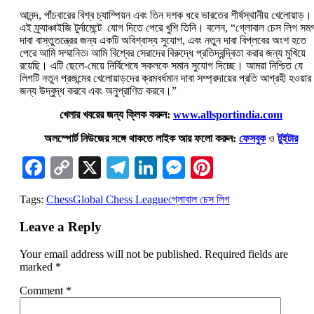
আনন্দ, পাঁচবারের বিশ্ব চ্যাম্পিয়ন এবং তিন দশক ধরে ভারতের শীর্ষস্থানীয় খেলোয়াড়।
এই ফ্র্যাঞ্চাইজি টুর্নামেন্টে যোগ দিতে পেরে খুশি তিনি। বলেন, “গ্লোবাল চেস লিগ সমগ
দাবা বাস্তুতন্ত্রের জন্য একটি অবিশ্বাস্য সুযোগ, এবং নতুন দাবা বিপ্লবের অংশ হতে
পেরে আমি সম্মানিত৷ আমি বিশ্বের সেরাদের বিরুদ্ধে প্রতিদ্বন্দ্বিতা করার জন্য মুখিয়ে
রয়েছি। এটি ছেলে-মেয়ে নির্বিশেষে সকলকে সমান সুযোগ দিচ্ছে। আমরা নিশ্চিত যে
লিগটি নতুন প্রজন্মের খেলোয়াড়দের ক্রমবর্ধমান দাবা সম্প্রদায়ের প্রতি আগ্রহী হওয়ার
জন্য উদ্বুদ্ধ করবে এবং অনুপ্রাণিত করবে।”
খেলার খবরের জন্য ক্লিক করুন:
www.allsportindia.com
অলস্পোর্ট নিউজের সঙ্গে থাকতে লাইক আর ফলো করুন:
ফেসবুক
ও
টুইটার
Facebook
Copy
X
Telegram
LinkedIn
Messenger
Pinterest
Link
Tags:
Chess
Global Chess League
গ্লোবাল চেস লিগ
Leave a Reply
Your email address will not be published.
Required fields are
marked
*
Comment
*