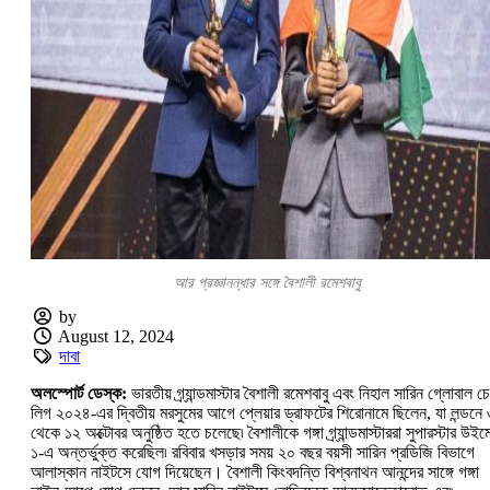
আর প্রজ্ঞানন্ধার সঙ্গে বৈশালী রমেশবাবু
by
August 12, 2024
দাবা
অলস্পোর্ট ডেস্ক:
ভারতীয় গ্র্যান্ডমাস্টার বৈশালী রমেশবাবু এবং নিহাল সারিন গ্লোবাল চ
লিগ ২০২৪-এর দ্বিতীয় মরসুমের আগে প্লেয়ার ড্রাফটের শিরোনামে ছিলেন, যা লন্ডনে 
থেকে ১২ অক্টোবর অনুষ্ঠিত হতে চলেছে৷ বৈশালীকে গঙ্গা গ্র্যান্ডমাস্টাররা সুপারস্টার উইম
১-এ অন্তর্ভুক্ত করেছিল৷ রবিবার খসড়ার সময় ২০ বছর বয়সী সারিন প্রডিজি বিভাগে
আলাস্কান নাইটসে যোগ দিয়েছেন। বৈশালী কিংবদন্তি বিশ্বনাথন আনন্দের সাঙ্গে গঙ্গা