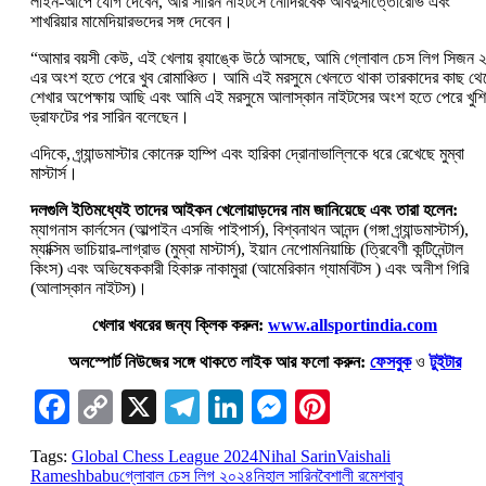
লাইন-আপে যোগ দেবেন, আর সারিন নাইটসে নোদিরবেক আবদুসাত্তোরোভ এবং
শাখরিয়ার মামেদিয়ারভদের সঙ্গ দেবেন।
“আমার বয়সী কেউ, এই খেলায় র‍্যাঙ্কে উঠে আসছে, আমি গ্লোবাল চেস লিগ সিজন 
এর অংশ হতে পেরে খুব রোমাঞ্চিত। আমি এই মরসুমে খেলতে থাকা তারকাদের কাছ থে
শেখার অপেক্ষায় আছি এবং আমি এই মরসুমে আলাস্কান নাইটসের অংশ হতে পেরে খুশি
ড্রাফটের পর সারিন বলেছেন।
এদিকে, গ্র্যান্ডমাস্টার কোনেরু হাম্পি এবং হারিকা দ্রোনাভাল্লিকে ধরে রেখেছে মুম্বা
মাস্টার্স।
দলগুলি ইতিমধ্যেই তাদের আইকন খেলোয়াড়দের নাম জানিয়েছে এবং তারা হলেন:
ম্যাগনাস কার্লসেন (আল্পাইন এসজি পাইপার্স), বিশ্বনাথন আনন্দ (গঙ্গা গ্র্যান্ডমাস্টার্স),
ম্যাক্সিম ভাচিয়ার-লাগ্রাভ (মুম্বা মাস্টার্স), ইয়ান নেপোমনিয়াচ্চি (ত্রিবেণী কন্টিনেন্টাল
কিংস) এবং অভিষেককারী হিকারু নাকামুরা (আমেরিকান গ্যামবিটস ) এবং অনীশ গিরি
(আলাস্কান নাইটস)।
খেলার খবরের জন্য ক্লিক করুন:
www.allsportindia.com
অলস্পোর্ট নিউজের সঙ্গে থাকতে লাইক আর ফলো করুন:
ফেসবুক
ও
টুইটার
Facebook
Copy
X
Telegram
LinkedIn
Messenger
Pinterest
Link
Tags:
Global Chess League 2024
Nihal Sarin
Vaishali
Rameshbabu
গ্লোবাল চেস লিগ ২০২৪
নিহাল সারিন
বৈশালী রমেশবাবু