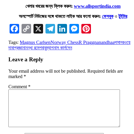
খেলার খবরের জন্য ক্লিক করুন:
www.allsportindia.com
অলস্পোর্ট নিউজের সঙ্গে থাকতে লাইক আর ফলো করুন:
ফেসবুক
ও
টুইটার
Facebook
Copy
X
Telegram
LinkedIn
Messenger
Pinterest
Link
Tags:
Magnus Carlsen
Norway Chess
R Praggnanandhaa
দাবা
নরওয়ে
দাবা
প্রজ্ঞানানন্ধা রমেশবাবু
ম্যাগনাস কার্লসেন
Leave a Reply
Your email address will not be published.
Required fields are
marked
*
Comment
*