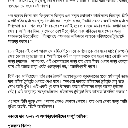
দেখি। আমিও এই টাইম কন্ট্রোলে খেলার অপেক্ষায় আছি যা আমি আর কোথাও খেলিনি
বলেছেন ১৮ বছর বয়সী প্রাগ।
গত বছরের ফিডে দাবা বিশ্বকাপে বিশ্বের এক নম্বর ম্যাগনাস কার্লসেনের বিরুদ্ধে তিন
একটি কঠিন চ্যালেঞ্জ ছুঁড়ে দিয়েছিলেন। প্রাগ বলেন, “আমি সবসময় একটি ভাল চ্যালেঞ
উপভোগ করি। গত বছর বিশ্বকাপের পর এটাই হবে তার সঙ্গে আমার প্রথম ক্লাসিক্যা
খেলা। আমি তার বিরুদ্ধে খেলতে বেশ উত্তেজিত এবং বাকিদের সঙ্গে খেলার জন্য
সমানভাবে উত্তেজিত। নিঃসন্দেহে এখানকার অভিজ্ঞতা আমাকে ভবিষ্যতের টুর্নামেন্টে
সাহায্য করবে।”
চেন্নাইয়ের এই তরুণ আরও জোর দিয়েছিলেন যে কার্লসেনকে তার ঘরের মাঠে (নরওয়ে)
খেলা কোনও চ্যালেঞ্জ নয়। “আমি মনে করি না ম্যাগনাসকে তার ঘরের মাঠে খেলাটা আম
জন্য চ্যালেঞ্জ। সাধারণত, এটি খেলোয়াড়ের জন্য তার হোম ফিল্ডে খেলার জন্য গুরুত্বপূ
তবে এটি আমার জন্য এতটা গুরুত্বপূর্ণ নয়,” আত্মবিশ্বাসী প্রাগ।
তিনি এও জানিয়েছেন, তাঁর বোন বৈশালী রমেশবাবুকেও প্রথমবারের মতো মর্যাদাপূর্ণ নরওয
দাবা মহিলা টুর্নামেন্ট খেলতে দেখা যাবে। “নরওয়ে দাবাতে মহিলাদের টুর্নামেন্ট চালু হতে
দেখে আমি খুশি। এটি একটি খুব ভাল উদ্যোগ কারণ মহিলাদের জন্য অনেক টুর্নামেন্ট
নেই। এটি অন্যান্য সংস্থাগুলিকেও মহিলাদের টুর্নামেন্ট নিয়ে আসতে উত্সাহিত করবে৷’’
এর সঙ্গে তিনি জুড়ে দেন, “আমার বোনও সেখানে খেলবে। তার খেলা দেখার জন্য আমি
মুখিয়ে রয়েছি, “তিনি বলেছিলেন।
নরওয়ে দাবা ২০২৪-এ অংশগ্রহণকারীদের সম্পূর্ণ তালিকা:
পুরুষদের বিভাগ: