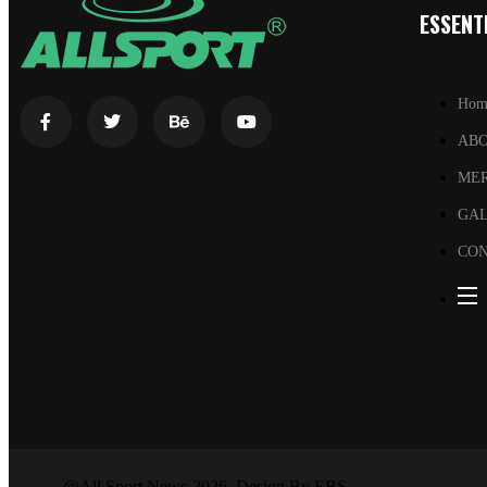
ESSENTI
Hom
AB
ME
GA
CON
@All Sport News-2026. Design By EBS.