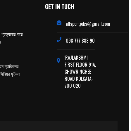
GET IN TUCH
allsportjobs@gmail.com
প্রত্যাহার করে
098 777 888 90
ি
'RAJLAKSHMI'
FIRST FLOOR 91A,
পিয়ন ব্রাজিলের
CHOWRINGHEE
 সিনিয়র ফুটবল
ROAD KOLKATA-
700 020