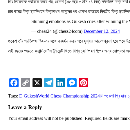
ডিং লিরেনকে পরাজিত করার পর, গুকেশ (১৮ বছর ৮ মাস ১৪ দিন) সর্বকনিষ্ঠ বিশ্ব দাবা
চার বারের বিশ্ব চ্যাম্পিয়ন বিশ্বনাথন আনন্দের পর গুকেশ ভারতের দ্বিতীয় বিশ্ব চ্যাম্প
Stunning emotions as Gukesh cries after winning the
— chess24 (@chess24com)
December 12, 2024
গুকেশ তাঁর প্রতিপক্ষ ডিং-এর সঙ্গে করমর্দন করার পরে দৃশ্যত আবেগপ্রবণ হয়ে প
এই বছরের শুরুতে ক্যান্ডিডেটস টুর্নামেন্ট জিতে বিশ্ব চ্যাম্পিয়নশিপের জন্য যোগ্যত
Facebook
Copy
X
Telegram
LinkedIn
Messenger
Pinterest
Link
Tags:
D Gukesh
World Chess Championship 2024
ডি গুকেশ
বিশ্ব দাবা 
Leave a Reply
Your email address will not be published.
Required fields are mar