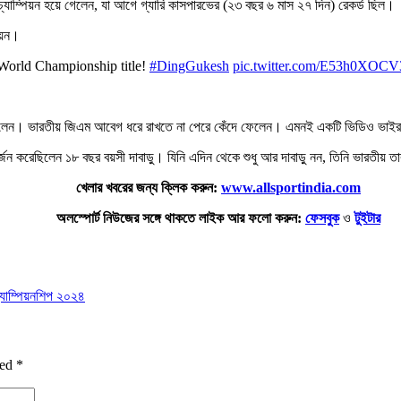
 চ্যাম্পিয়ন হয়ে গেলেন, যা আগে গ্যারি কাসপারভের (২৩ বছর ৬ মাস ২৭ দিন) রেকর্ড ছিল।
িয়ন।
 World Championship title!
#DingGukesh
pic.twitter.com/E53h0XOCV
ড়েছিলেন। ভারতীয় জিএম আবেগ ধরে রাখতে না পেরে কেঁদে ফেলেন। এমনই একটি ভিডিও ভাইরা
া অর্জন করেছিলেন ১৮ বছর বয়সী দাবাড়ু। যিনি এদিন থেকে শুধু আর দাবাড়ু নন, তিনি ভারতীয
খেলার খবরের জন্য ক্লিক করুন:
www.allsportindia.com
অলস্পোর্ট নিউজের সঙ্গে থাকতে লাইক আর ফলো করুন:
ফেসবুক
ও
টুইটার
চ্যাম্পিয়নশিপ ২০২৪
ked
*