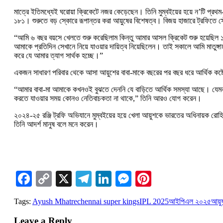
মাত্রে ইতিমধ্যেই ঘরোয়া ক্রিকেটে নজর কেড়েছেন। তিনি মুম্বইয়ের হয়ে ন’টি প্রথম-শ্র
১৮১। শুরুতে বড় স্কোরে রূপান্তর করা আয়ুষের বিশেষত্ব। বিজয় হাজারে ট্রফিতে স
“আমি ৬ বছর বয়সে খেলতে শুরু করেছিলাম কিন্তু আমার আসল ক্রিকেট শুরু হয়েছিল ১০
আমাকে প্রতিদিন সেখানে নিয়ে যাওয়ার দায়িত্ব নিয়েছিলেন। তাই সকালে আমি মাতুঙ
করে যে আমার ত্যাগ সার্থক হচ্ছে।”
একজন সাধারণ পরিবার থেকে আসা আয়ুশের বাবা-মাকে বছরের পর বছর ধরে আর্থিক কষ্ট
“আমার বাবা-মা আমাকে কখনওই বুঝতে দেননি যে বাড়িতে আর্থিক সমস্যা আছে। যেমন
করতে যাওয়ার সময় কোনও নেতিবাচকতা না থাকে,” তিনি আরও যোগ করেন।
২০২৪-২৫ রঞ্জি ট্রফি অভিযানে মুম্বইয়ের হয়ে খেলা আয়ুশকে ভারতের অধিনায়ক রোহিত 
তিনি আদর্শ মানুষ বলে মনে করেন।
Facebook
Copy
X
Telegram
LinkedIn
Messenger
Pinterest
Link
Tags:
Ayush Mhatre
chennai super kings
IPL 2025
আইপিএল ২০২৫
আয়ুষ
Leave a Reply