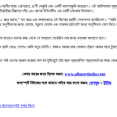
েণীর ম্যাচ খেলেছেন, দু’টি সেঞ্চুরি এবং একটি হাফসেঞ্চুরি করেছেন। এই ব্যাটসম্যান মুম্বইয
ৌরাষ্ট্রের বিরুদ্ধে তাঁর ১৪৮ রানের ইনিংসটিও এর একটি চমৎকার উদাহরণ।
 বছর বয়সে,” গত বছর এক সাক্ষাৎকারে এই কিশোর ব্যাটিং সেনসেশন বলেছিলেন। “আমি মাতুঙ্গ
্গায় অনুশীলনের জন্য যেতাম, স্কুলে যেতাম এবং তারপর চার্চগেটে অন্য অনুশীলনে যোগ দি
ের মধ্যেও তাদের কাছ থেকে যে সহায়তা পেয়েছিল তার জন্য ধন্যবাদ জানাতে হবে।
 ব্যাট ভেঙে গেলেও আমি নতুন চাইনি। আজও আমার বাবা লোকাল ট্রেনে আমার সাথে ট্র্যাভ
শর্মা দেশের প্রধান ঘরোয়া লাল বল টুর্নামেন্টে তাঁর বহুল প্রত্যাশিত প্রত্যাবর্তনের সময
খেলার খবরের জন্য ক্লিক করুন:
www.allsportindia.com
অলস্পোর্ট নিউজের সঙ্গে থাকতে লাইক আর ফলো করুন:
ফেসবুক
ও
টুইটার
 মাত্রে
চেন্নাই সুপার কিংস