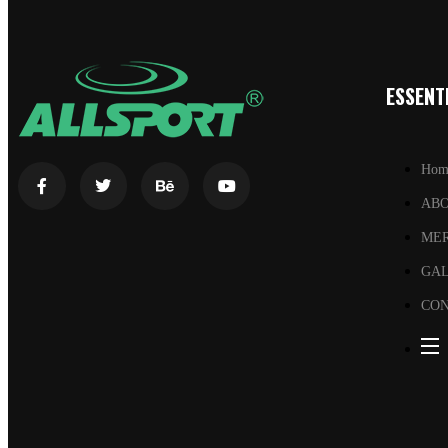
ESSENTI
Hom
AB
ME
GA
CON