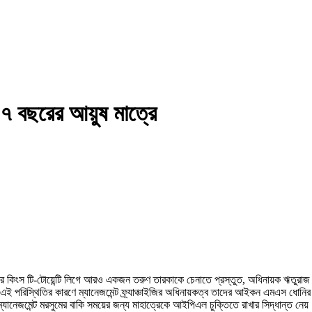
১৭ বছরের আয়ুষ মাত্রে
সুপার কিংস টি-টোয়েন্টি লিগে আরও একজন তরুণ তারকাকে চেনাতে প্রস্তুত, অধিনায়ক ঋতুরাজ
পরিস্থিতির কারণে ম্যানেজমেন্ট ফ্র্যাঞ্চাইজির অধিনায়কত্ব তাদের আইকন এমএস ধোনির হা
যানেজমেন্ট মরসুমের বাকি সময়ের জন্য মাহাত্রেকে আইপিএল চুক্তিতে রাখার সিদ্ধান্ত নেয