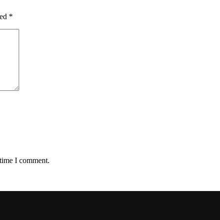
ked
*
 time I comment.