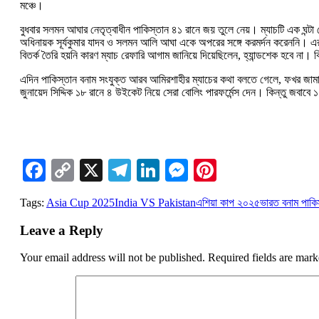
মঞ্চে।
বুধবার সলমন আঘার নেতৃত্বাধীন পাকিস্তান ৪১ রানে জয় তুলে নেয়। ম্যাচটি এক ঘন্টা দ
অধিনায়ক সূর্যকুমার যাদব ও সলমন আলি আঘা একে অপরের সঙ্গে করমর্দন করেননি। এর 
বিতর্ক তৈরি হয়নি কারণ ম্যাচ রেফারি আগাম জানিয়ে দিয়েছিলেন, হ্যান্ডশেক হবে না।
এদিন পাকিস্তান বনাম সংযুক্ত আরব আমিরশাহীর ম্যাচের কথা বলতে গেলে, ফখর জাম
জুনায়েদ সিদ্দিক ১৮ রানে ৪ উইকেট নিয়ে সেরা বোলিং পারফর্মেন্স দেন। কিন্তু জ
Facebook
Copy
X
Telegram
LinkedIn
Messenger
Pinterest
Link
Tags:
Asia Cup 2025
India VS Pakistan
এশিয়া কাপ ২০২৫
ভারত বনাম পাকি
Leave a Reply
Your email address will not be published.
Required fields are mar