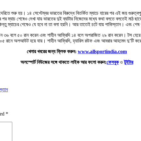
েরিতে শুরু হয়। ১৪ সেপ্টেম্বর ভারতের বিরুদ্ধে বিতর্কিত ম্যাচে হারের পর এই জয় গুরুত্ব
পর ম্যাচ শেষেও দেখা যায় ভারতের দুই ব্যাটার নিজেদের মধ্যে কথা বলতে বলতেই মাঠ ছাড়
 কিন্তু ম্যাচের শেষেও যে হবে না তা বলা হয়নি। আর তাতেই চটে যায় পাকিস্তান। এবং শেষ 
ান ৩৬ বলে ৫০ রান করেন এবং শাহীন আফ্রিদি ১৪ বলে অপরাজিত ২৯ রান করেন। টস হেরে 
বাবে ১০৫ রানে অলআউট হয়ে যায়। শাহীন আফ্রিদি, হ্যারিস রউফ এবং আবরার আহমেদ দু’টি 
খেলার খবরের জন্য ক্লিক করুন:
www.allsportindia.com
অলস্পোর্ট নিউজের সঙ্গে থাকতে লাইক আর ফলো করুন:
ফেসবুক
ও
টুইটার
স্তান
ked
*