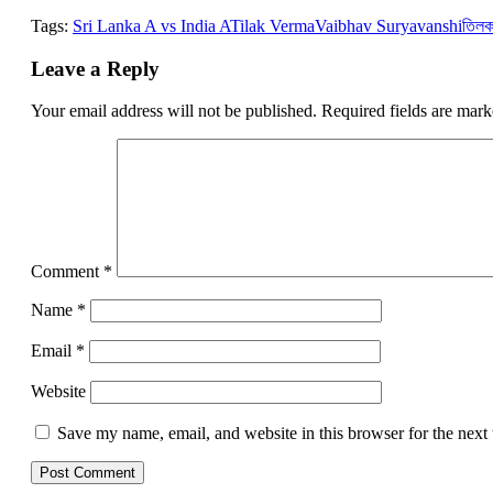
Link
Tags:
Sri Lanka A vs India A
Tilak Verma
Vaibhav Suryavanshi
তিলক 
Leave a Reply
Your email address will not be published.
Required fields are mar
Comment
*
Name
*
Email
*
Website
Save my name, email, and website in this browser for the next