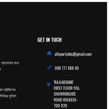
GET IN TUCH
allsportjobs@gmail.com
প্রত্যাহার করে
098 777 888 90
ি
'RAJLAKSHMI'
FIRST FLOOR 91A,
পিয়ন ব্রাজিলের
CHOWRINGHEE
 সিনিয়র ফুটবল
ROAD KOLKATA-
700 020