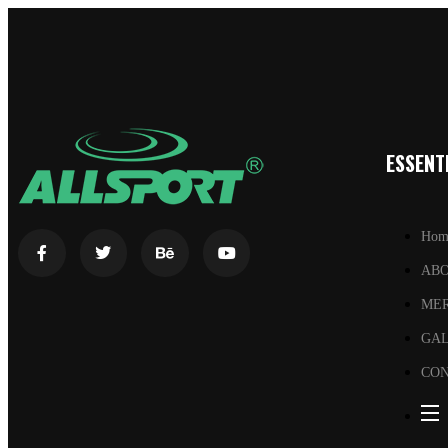
ESSENTI
Hom
AB
ME
GA
CON