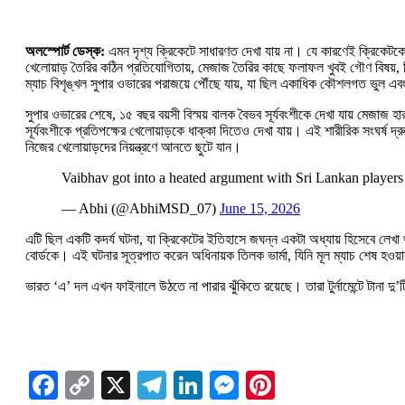
অলস্পোর্ট ডেস্ক:
এমন দৃশ্য ক্রিকেটে সাধারণত দেখা যায় না। যে কারণেই ক্রিকেটক
খেলোয়াড় তৈরির কঠিন প্রতিযোগিতায়, মেজাজ তৈরির কাছে ফলাফল খুবই গৌণ বিষয়, কিন
ম্যাচ বিশৃঙ্খল সুপার ওভারের পরাজয়ে পৌঁছে যায়, যা ছিল একাধিক কৌশলগত ভুল এবং
সুপার ওভারের শেষে, ১৫ বছর বয়সী বিস্ময় বালক বৈভব সূর্যবংশীকে দেখা যায় মেজাজ
সূর্যবংশীকে প্রতিপক্ষের খেলোয়াড়কে ধাক্কা দিতেও দেখা যায়। এই শারীরিক সংঘর্ষ
নিজের খেলোয়াড়দের নিয়ন্ত্রণে আনতে ছুটে যান।
Vaibhav got into a heated argument with Sri Lankan players 
— Abhi (@AbhiMSD_07)
June 15, 2026
এটি ছিল একটি কদর্য ঘটনা, যা ক্রিকেটের ইতিহাসে জঘন্ন একটা অধ্যায় হিসেবে লেখ
বোর্ডকে। এই ঘটনার সূত্রপাত করেন অধিনায়ক তিলক ভার্মা, যিনি মূল ম্যাচ শেষ হওয়ার
ভারত ‘এ’ দল এখন ফাইনালে উঠতে না পারার ঝুঁকিতে রয়েছে। তারা টুর্নামেন্টে টানা
Facebook
Copy
X
Telegram
LinkedIn
Messenger
Pinterest