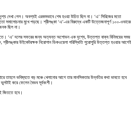
িত দৃশ্য দেখা গেল। অবশ্যই এরকমভাবে শেষ হওয়া উচিত ছিল না। ‘এ’ সিরিজের মতো
ীতিমতো সমালোচনার মুখে পড়ছে। শ্রীলঙ্কা ‘এ’-এর বিরুদ্ধে একটি উত্তেজনাপূর্ণ ১০০-ওভারে
ানজনক ছিল না।
ে পড়তে। ‘এ’ দলের সফরের জন্য অত্যন্ত অশোভন এক দৃশ্যে, উত্তপ্ত বাক্য বিনিময়ের সময়
িকে, শ্রীলঙ্কার উইকেটরক্ষক নিরোশান ডিকওয়েলা পরিস্থিতি পুরোপুরি উত্তপ্ত হওয়ার আগে
া পারে তাহলে ভবিষ্যতে বড় মঞ্চে খেলানোর আগে তার মানসিকতার উন্নতির কথা ভাবতে হবে
েই ভুলটাই করে ফেলেন বৈভব সূর্যবংশী।
শ্যই জিততে হবে।