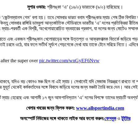
সুপার ওভার:
শ্রীলঙ্কা ‘এ’ (১৬/০) ভারতকে (৯/০) হারিয়েছে।
ে ‘জেন্টলম্যানস গেম’ বলা হয়। তবে সোমবার ভারত বনাম শ্রীলঙ্কার ম্যাচ শেষ ঠিক বিপর
্তু সোমবার রাঙ্গিরি ডাম্বুলা আন্তর্জাতিক স্টেডিয়ামে ভারতীয় ‘এ’ দলের প্রতিক্রিয়া র
 ম্যাচ-পরবর্তী এক বিশ্রী, অখেলোয়ারোচিত ব্যবহারের প্রকাশ, যা দলের জন্য মোটেও সম্ম
 হারাতে এবং একজন শ্রীলঙ্কান খেলোয়াড়ের সঙ্গে উত্তপ্ত ও আক্রমণাত্মক বিতর্কে জড়িয়
 দ্রুতই চরমে ওঠে, যার ফলে সতীর্থ সূর্যংশ শেড়গেকে দেখা যায় তাকে টেনে সরিয়ে নিতে। এদ
after the super over
pic.twitter.com/wnGyEF6Nvw
া থাকবে, যদিও বড় কোনও মঞ্চ ছিল না এই ম্যাচ। সেখানেই যদি মেজাজ নিয়ন্ত্রণে রাখতে ন
 মুহূর্ত থেকেই কর্মকর্তাদের সঙ্গে বিবাদে জড়িয়ে দলের জন্য মঞ্চটা তৈরি করে দেন। আর স
 দু’টি ম্যাচ হেরেছে এবং আগামী ১৭ জুন আফগানিস্তান ‘এ’ দলের বিপক্ষে তাদের ম্যাচটি অব
খেলার খবরের জন্য ক্লিক করুন:
www.allsportindia.com
অলস্পোর্ট নিউজের সঙ্গে থাকতে লাইক আর ফলো করুন:
ফেসবুক
ও
টুইটার