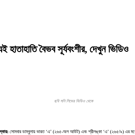
যেই হাতাহাতি বৈভব সূর্যবংশীর, দেখুন ভিডিও
ছবি সনি লিভের ভিডিও থেকে
স্কোর:
সোমবার ডাম্বুলায় ভারত ‘এ’ (২৬৫-অল আউট) এবং শ্রীলঙ্কা ‘এ’ (২৬৫/৯) এর মধ্যে