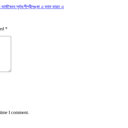
ভার্মা
বৈভব সূর্যবংশী
শ্রীলঙ্কা এ বনাম ভারত এ
ked
*
 time I comment.