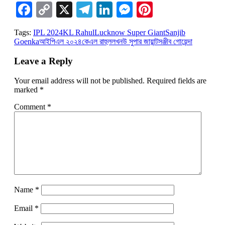
Facebook
Copy
X
Telegram
LinkedIn
Messenger
Pinterest
Link
Tags:
IPL 2024
KL Rahul
Lucknow Super Giant
Sanjib
Goenka
আইপিএল ২০২৪
কেএল রাহুল
লখনউ সুপার জায়ান্ট
সঞ্জীব গোয়েন্দা
Leave a Reply
Your email address will not be published.
Required fields are
marked
*
Comment
*
Name
*
Email
*