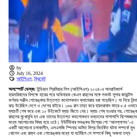
by
July 16, 2024
আইপিএল
,
ক্রিকেট
অলস্পোর্ট ডেস্ক:
ইন্ডিয়ান প্রিমিয়ার লিগ (আইপিএল) ২০২৪-এ সানরাইজার্স
হায়দরিবাদের বিপক্ষে হারের পরে অধিনায়ক কেএল রাহুলের সঙ্গে লখনউ সুপার জায়ান্টস
কর্ণধার সঞ্জীব গোয়েঙ্কার উত্তপ্ত কথোপকথন ক্যামেরায় ধরা পড়েছিল। যা নিয়ে নিন্দ
ঝড় উঠেছিল দেশে ও দেশের বাইরে। ১৬৬ রান তাড়া করে হায়দরাবাদ মাত্র ৮.৪ ওভার
ম্যাচটি শেষ করে এবং ১০ উইকেটে ম্যাচ জিতে নেয়। ম্যাচ শেষ হওয়ার পর, গোয়েঙ্ক
রাহুলের মুখোমুখি হন এবং তাদের উত্তপ্ত কথপোকথন ভক্তদের পাশাপাশি বিশেষজ্ঞদে
মধ্যে আলোচনার বিষয় হয়ে ওঠে। ইউটিউবার শুভঙ্কর মিশ্রের শো ‘আনপ্লাগড’-এ
একটি আলোচনা চলাকালীন, এলএসজি স্পিনার অমিত মিশ্র বিতর্কিত ঘটনা সম্পর্কে মুখ
খোলেন এবং রাহুল এবং গোয়েঙ্কার মধ্যে যা ঘটেছিল সে সম্পর্কে কিছু অজধা তথ্য