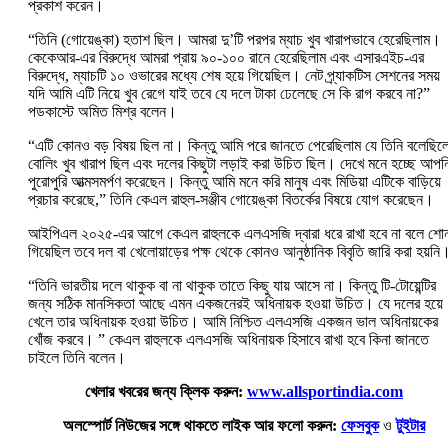
প্রকাশ করেন।
“তিনি (গোয়েঙ্কা) হতাশ ছিল। আমরা দু’টি পরপর ম্যাচ খুব খারাপভাবে হেরেছিলাম।
কেকেআর-এর বিরুদ্ধে আমরা প্রায় ৯০-১০০ রানে হেরেছিলাম এবং এসারএইচ-এর
বিরুদ্ধে, ম্যাচটি ১০ ওভারের মধ্যে শেষ হয়ে গিয়েছিল। নেট প্র্যাকটিস সেশনের সময়
যদি আমি এটি নিয়ে খুব রেগে যাই তবে যে দলে টাকা ঢেলেছে সে কি রাগ করবে না?”
পডকাস্টে অমিত মিশ্র বলেন।
“এটি কোনও বড় বিষয় ছিল না। কিন্তু আমি পরে জানতে পেরেছিলাম যে তিনি বলেছিল
বোলিং খুব খারাপ ছিল এবং দলের কিছুটা লড়াই করা উচিত ছিল। দেখে মনে হচ্ছে আপন
পুরোপুরি আত্মসমর্পণ করেছেন। কিন্তু আমি মনে করি মানুষ এবং মিডিয়া এটিকে বাড়িয়ে
প্রচার করেছে,” তিনি কেএল রাহুল-সঞ্জীব গোয়েঙ্কা বিতর্কের বিষয়ে যোগ করেছেন।
আইপিএল ২০২৫-এর আগে কেএল রাহুলকে এলএসজি দ্বারা ধরে রাখা হবে না বলে শোন
গিয়েছিল তবে দল বা খেলোয়াড়ের পক্ষ থেকে কোনও আনুষ্ঠানিক বিবৃতি জারি করা হয়নি
“তিনি ভারতীয় দলে থাকুক বা না থাকুক তাতে কিছু যায় আসে না। কিন্তু টি-টোয়েন্টির
জন্য সঠিক মানসিকতা আছে এমন একজনেরই অধিনায়ক হওয়া উচিত। যে দলের হয়ে
খেলে তার অধিনায়ক হওয়া উচিত। আমি নিশ্চিত এলএসজি একজন ভাল অধিনায়কের
খোঁজ করবে। ” কেএল রাহুলকে এলএসজি অধিনায়ক হিসাবে রাখা হবে কিনা জানতে
চাইলে তিনি বলেন।
খেলার খবরের জন্য ক্লিক করুন:
www.allsportindia.com
অলস্পোর্ট নিউজের সঙ্গে থাকতে লাইক আর ফলো করুন:
ফেসবুক
ও
টুইটার