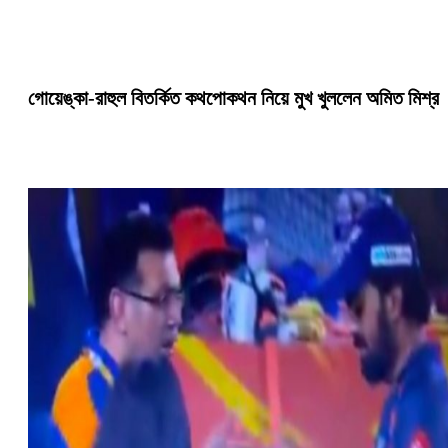
গোয়েঙ্কা-রাহুল বিতর্কিত কথপোকথন নিয়ে মুখ খুললেন অমিত মিশ্র