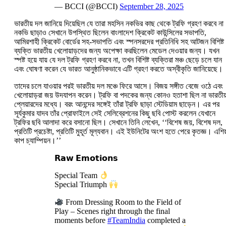
— BCCI (@BCCI)
September 28, 2025
ভারতীয় দল জানিয়ে দিয়েছিল যে তারা মহসিন নকভির কাছ থেকে ট্রফি গ্রহণ করবে ন
নকভি ছাড়াও সেখানে উপস্থিত ছিলেন বাংলাদেশ ক্রিকেট কাউন্সিলের সভাপতি,
আমিরশাহী ক্রিকেট বোর্ডের সহ-সভাপতি এবং স্পনসরদের প্রতিনিধি সহ আটজন বিশিষ্ট
ব্যক্তি ভারতীয় খেলোয়াড়দের জন্য অপেক্ষা করছিলেন মেডেল দেওয়ার জন্য। যখন
স্পষ্ট হয়ে যায় যে দল ট্রফি গ্রহণ করবে না, তখন বিশিষ্ট ব্যক্তিরা মঞ্চ ছেড়ে চলে যান
এবং ঘোষণা করেন যে ভারত আনুষ্ঠানিকভাবে এটি গ্রহণ করতে অস্বীকৃতি জানিয়েছে।
তাদের চলে যাওয়ার পরই ভারতীয় দল মঞ্চে ফিরে আসে। বিজয় সঙ্গীত বেজে ওঠে এবং
খেলোয়াড়রা জয় উদযাপন করেন। ট্রফি বা পদকের জন্য কোনও হতাশা ছিল না ভারতী
প্লেয়ারদের মধ্যে। বরং আনন্দের সঙ্গেই তাঁরা ট্রফি ছাড়া স্টেডিয়াম ছাড়েন। এর পর
সূর্যকুমার যাদব তাঁর প্রোফাইলে সেই সেলিব্রেশনের কিছু ছবি পোস্ট করলেন যেখানে
ট্রফির ছবি আলাদা করে বসানো ছিল। সেখানে তিনি লেখেন, ‘‘বিশেষ জয়, বিশেষ দল,
প্রতিটি প্রচেষ্টা, প্রতিটি মুহূর্ত মূল্যবান। এই ইউনিটের অংশ হতে পেরে কৃতজ্ঞ। এশিয
কাপ চ্যাম্পিয়ন।’’
𝗥𝗮𝘄 𝗘𝗺𝗼𝘁𝗶𝗼𝗻𝘀
Special Team
Special Triumph
From Dressing Room to the Field of
Play – Scenes right through the final
moments before
#TeamIndia
completed a