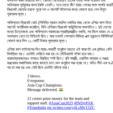
উদযাপন করল ভারতীয় দল। কোনও খেলোয়াড়ই তাদের গলায় পদক পরেননি এবং
অধিনায়ক সূর্যকুমার যাদব ট্রফি নেননি। তবে তাতে কী? ম্যাচ শেষের সঙ্গে সঙ্গেই ভারত
ক্রিকেট বোর্ডের তরফে পুরো দল ও সাপোর্ট স্টাফদের জন্য ঘোষণা হয়ে গেল বিপুল
পুরস্কার মূল্য।
পাকিস্তান ক্রিকেট বোর্ড (পিসিবি) প্রধান মহসিন নকভির কাছ থেকে এশিয়া কাপ নিতে
আগেই অস্বীকার করেছিল, যিনি এশিয়ান ক্রিকেট কাউন্সিলের সভাপতিও। দুই দেশের
মধ্যে উত্তেজনা এবং পাকিস্তান সরকারের স্বরাষ্ট্রমন্ত্রীও নকভি, সব মিলে ভারত যে 
অবস্থান নেবে তা নিশ্চিতই ছিল। আর তখনই সোশ্যাল মিডিয়া এক্স হ্যান্ডলে বিসিসিআ
ঘোষণা করে দিল ২১ কোটি টাকার পুরস্কার মূল্য।
এশিয়া কাপ ফাইনালের দিন ম্যাচ-পরবর্তী অনুষ্ঠান হয়তো এই কারণেই এক ঘন্টারও বেশি
বিলম্বিত হয়। এতটাই দেরিতে শুরু হয় যে স্টেডিয়ামই ফাঁকা হয়ে যায়।
ধারাভাষ্যকরদেরও গলায়ও বিরক্তি স্পষ্ট ছিল। রবি শাস্ত্রী, ওয়াসিম আক্রম ও সঞ্জয়
মঞ্জরেকর সঞ্চালিকার কাছে জানতে চান কেন অনুষ্ঠান শুরু হচ্ছে না। যদিও দীর্ঘ এক ঘণ্ট
পর তা শুরু হয় এবং সেটা ছিল এতটাই নাটকে ভরা।
3 blows.
0 response.
Asia Cup Champions.
Message delivered.
21 crores prize money for the team and
support staff.
#AsiaCup2025
#INDvPAK
#TeamIndia
pic.twitter.com/y4LzMv15ZC