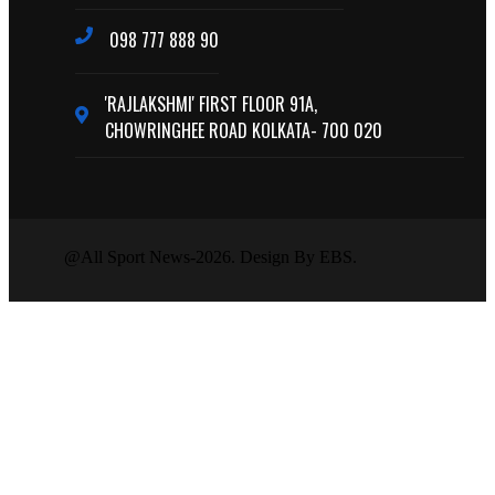
098 777 888 90
'RAJLAKSHMI' FIRST FLOOR 91A,
CHOWRINGHEE ROAD KOLKATA- 700 020
@All Sport News-2026. Design By EBS.