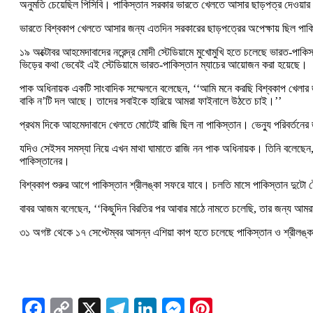
অনুমতি চেয়েছিল পিসিবি। পাকিস্তান সরকার ভারতে খেলতে আসার ছাড়পত্র দেওয়ার প
ভারতে বিশ্বকাপ খেলতে আসার জন্য এতদিন সরকারের ছাড়পত্রের অপেক্ষায় ছিল পাকি
১৯ অক্টোবর আহমেদাবাদের নরেন্দ্র মোদী স্টেডিয়ামে মুখোমুখি হতে চলেছে ভারত-পাকি
ভিড়ের কথা ভেবেই এই স্টেডিয়ামে ভারত-পাকিস্তান ম্যাচের আয়োজন করা হয়েছে।
পাক অধিনায়ক একটি সাংবাদিক সম্মেলনে বলেছেন, ‘‘আমি মনে করছি বিশ্বকাপ খেলার 
বাকি ন’টি দল আছে। তাদের সবাইকে হারিয়ে আমরা ফাইনালে উঠতে চাই।’’
প্রথম দিকে আহমেদাবাদে খেলতে মোটেই রাজি ছিল না পাকিস্তান। ভেন্যু পরিবর্তনের 
যদিও সেইসব সমস্যা নিয়ে এখন মাথা ঘামাতে রাজি নন পাক অধিনায়ক। তিনি বলেছেন, 
পাকিস্তানের।
বিশ্বকাপ শুরুর আগে পাকিস্তান শ্রীলঙ্কা সফরে যাবে। চলতি মাসে পাকিস্তান দুটো ট
বাবর আজম বলেছেন, ‘‘কিছুদিন বিরতির পর আবার মাঠে নামতে চলেছি, তার জন্য আমরা 
৩১ অগষ্ট থেকে ১৭ সেপ্টেম্বর আসন্ন এশিয়া কাপ হতে চলেছে পাকিস্তান ও শ্রীলঙ্ক
Facebook
Copy
X
Telegram
LinkedIn
Messenger
Pinterest