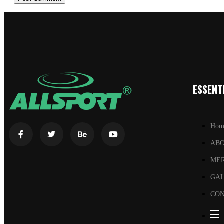
ESSENTI
Hom
AB
ME
GA
CON