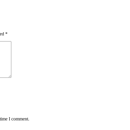
ked
*
 time I comment.