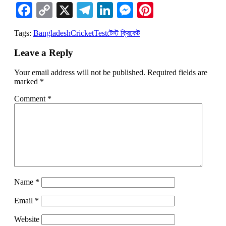
Facebook
Copy
X
Telegram
LinkedIn
Messenger
Pinterest
Link
Tags:
Bangladesh
Cricket
Test
টেস্ট ক্রিকেট
Leave a Reply
Your email address will not be published.
Required fields are
marked
*
Comment
*
Name
*
Email
*
Website