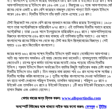
না। বাংলাদেশ দু’ইনিংসে করেছে যথাক্রমে ৩৮২ রান এবং ৪ উইকেটে ৪২৫ রান। জব
আফগানিস্তানের দু’ইনিংসে রান ১৪৬ এবং ১১৫। মিরপুরের ২২ গজে আফগানদের মো
রানের থেকে একাই ৯ রান বেশি করেছেন নাজমুল হোসেন শান্ত! তিনি প্রথম ইনিংসে
করেন ১৪৬ রান। দ্বিতীয় ইনিংসে তাঁর ব্যাট থেকে এসেছে ১২৪ রান।
টেস্ট ক্রিকেটে সব থেকে বেশি রানের ব্যবধানে জয়ের নজির রয়েছে ইংল্যান্ডের। ১৯২৮
সালে তারা অস্ট্রেলিয়াকে হারিয়েছিল ৬৭৫ রানে। এই তালিকায় দ্বিতীয় স্থানে রয়েছে
অস্ট্রেলিয়া। তারা ১৯৩৪ সালে ইংল্যান্ডকে হারিয়েছিল ৫৬২ রানে। আফগানিস্তানের
বিরুদ্ধে বাংলাদেশের ৫৪৬ রানে জয় থাকছে এই তালিকার তৃতীয় স্থানে। এর আগে
বাংলাদেশের রানের নিরিখে সব থেকে বড় টেস্ট জয় ছিল জ়িম্বাবোয়ের বিরুদ্ধে। সেই
ম্যাচে ২২৬ রানে জিতেছিল বাংলাদেশ।
জয়ের জন্য ৬৬২ রানের লক্ষ্যে দ্বিতীয় ইনিংসে ব্যাট করতে নেমেছিলেন আফগানরা।
অতি বড় আফগান সমর্থকও এই ম্যাচ জেতার কথা ভাবেননি। হাসমতুল্লাহ শাহিদির দ
জেতেওনি। চাপের মুখে কার্যত তাসের ঘরের মতোই ভেঙে পড়েছে তাঁদের দ্বিতীয়
ইনিংস। প্রথম ইনিংসে মিডল অর্ডারের তিন ব্যাটার কিছুটা প্রতিরোধ করার চেষ্টা করল
দ্বিতীয় ইনিংসে তাও হয়নি। তিন নম্বরে নামা রহমত শাহ ৩০ রান দলের পক্ষে সর্বোচ্চ
দ্বিতীয় সর্বোচ্চ করিম জানাতের ১৮। তৃতীয় সর্বোচ্চ বাংলাদেশের দেওয়া অতিরিক্ত ১
বল হাতে দাপট দেখালেন শরিফুল ইসলাম, তাসকিন আহমেদরা। শরিফুল ২৮ রানে ৩
উইকেট এবং তাসকিন ৩৭ রানে ৪ উইকেট নিয়েছেন। ১টি করে উইকেট নিয়েছেন মেহে
হাসান মিরাজ এবং এবাদত হোসেন।
খেলার খবরের জন্য ক্লিক করুন:
www.allsportindia.com
অলস্পোর্ট নিউজের সঙ্গে থাকতে লাইক আর ফলো করুন:
ফেসবুক
ও
টুইটার