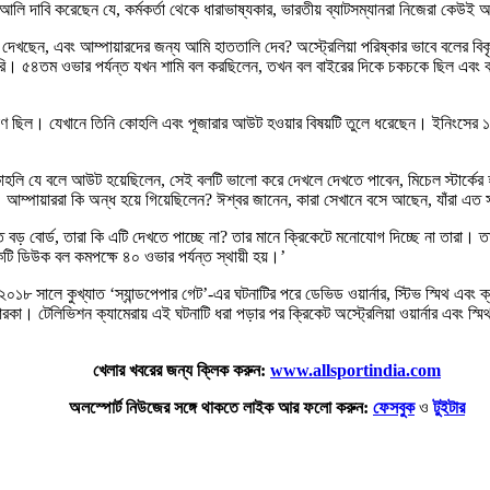
 আলি দাবি করেছেন যে, কর্মকর্তা থেকে ধারাভাষ্যকার, ভারতীয় ব্যাটসম্যানরা নিজেরা কেউ
াচ দেখছেন, এবং আম্পায়ারদের জন্য আমি হাততালি দেব? অস্ট্রেলিয়া পরিষ্কার ভাবে বলের ব
ি। ৫৪তম ওভার পর্যন্ত যখন শামি বল করছিলেন, তখন বল বাইরের দিকে চকচকে ছিল এবং বলটি স
াণ ছিল। যেখানে তিনি কোহলি এবং পূজারার আউট হওয়ার বিষয়টি তুলে ধরেছেন। ইনিংসের ১৮ত
ি যে বলে আউট হয়েছিলেন, সেই বলটি ভালো করে দেখলে দেখতে পাবেন, মিচেল স্টার্কের হা
 আম্পায়াররা কি অন্ধ হয়ে গিয়েছিলেন? ঈশ্বর জানেন, কারা সেখানে বসে আছেন, যাঁরা এ
় বোর্ড, তারা কি এটি দেখতে পাচ্ছে না? তার মানে ক্রিকেটে মনোযোগ দিচ্ছে না তারা। 
ি ডিউক বল কমপক্ষে ৪০ ওভার পর্যন্ত স্থায়ী হয়।’
২০১৮ সালে কুখ্যাত ‘স্যান্ডপেপার গেট’-এর ঘটনাটির পরে ডেভিড ওয়ার্নার, স্টিভ স্মিথ এবং 
কা। টেলিভিশন ক্যামেরায় এই ঘটনাটি ধরা পড়ার পর ক্রিকেট অস্ট্রেলিয়া ওয়ার্নার এবং স্
খেলার খবরের জন্য ক্লিক করুন:
www.allsportindia.com
অলস্পোর্ট নিউজের সঙ্গে থাকতে লাইক আর ফলো করুন:
ফেসবুক
ও
টুইটার