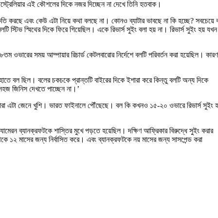
ই অস্ট্রেলিয়ার এই কৌশলের দিকে নজর দিচ্ছেন না দেখে তিনি হতবাক।
িকৃতি করছে এবং কেউ এটা নিয়ে কথা বলছে না। কোনও ব্যাটার ভাবছে না কি হচ্ছে? সবচেয়ে 
্টিভ স্মিথের দিকে ফিরে গিয়েছিল। একে রিভার্স সুইং বলা হয় না। রিভার্স সুইং হয় যখন
ম ওভারের সময় আম্পায়ার রিচার্ড কেটলবারোর নির্দেশে বলটি পরিবর্তন করা হয়েছিল। কারণ
তে বল ছিল। বলের চকচকে প্রান্তটি বাইরের দিকে ইশারা করে কিন্তু বলটি অন্য দিকে
ত সহজ জিনিস দেখতে পাচ্ছেন না।’
তারা এটা জেনে খুশি। ভারত ফাইনালে পৌঁছেছে। বল কি কখনও ১৫-২০ ওভারে রিভার্স সুইং হ
ক্যামেরন ব্যানক্রফটকে শাস্তির মুখে পড়তে হয়েছিল। দক্ষিণ আফ্রিকার বিরুদ্ধে সুইং করার
মিথকে ১২ মাসের জন্য নির্বাসিত করে। এবং ব্যানক্রফটকে নয় মাসের জন্য সাসপেন্ড করা