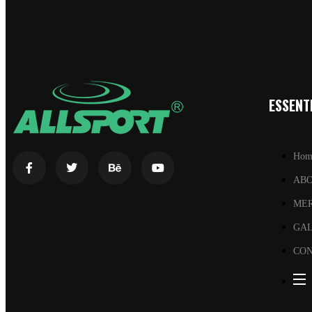
ESSENTI
Hom
AB
ME
GA
CON