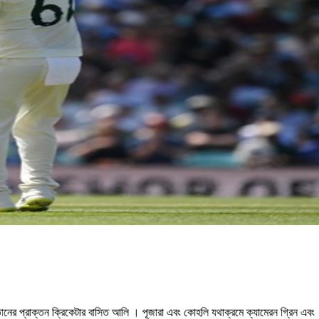
নের প্রাক্তন ক্রিকেটার বাসিত আলি । পূজারা এবং কোহলি যথাক্রমে ক্যামেরন গ্রিন এবং