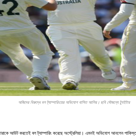
অজিদের বিরুদ্ধে বল ট্যাম্পারিংয়ের অভিযোগ বাসিত আলির। ছবি সৌজন্যে ট্যুইটার
পূজারাকে আউট করতেই বল ট্যাম্পারিং করেছে অস্ট্রেলিয়া। এমনই অভিযোগ আনলেন পাকিস্তা