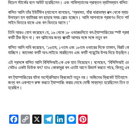
মিচেল স্টার্কের বলে আউট হয়েছিলেন। এবং পাকিস্তানের প্রাক্তন ব্যাটসম্যান বাসিত
বাসিত আলি তাঁর ইউটিউব চ্যানেলে বলেছেন, ‘প্রথমত, যাঁরা ধারাভাষ্য বক্স থেকে ম্য
উদাহরণ হল ব্যাটাররা বল ছাড়ার সময় বোল্ড হচ্ছেন। আমি আপনাকে প্রমাণও দিতে পার
সাইন ভিতরে থাকে এবং বল ভিতরে আসে।’
তিনি আরও যোগ করেছেন যে, ১৬ থেকে ১৮ ওভারগুলিতে বল-ট্যাম্পারিংয়ের স্পষ্ট প্রম
বলটি ঠিক ছিল না। বল পাল্টানোর জন্য বাক্সটি আসার সঙ্গে সঙ্গে নতুন বল
বাসিত আলি দাবি করেছেন, ‘১৬তম, ১৭তম এবং ১৮তম ওভারের দিকে তাকান, বিরাট কোহল
যাচ্ছিল। জাদেজা বলটি অন-সাইডে মারছিলেন এবং বলটি পয়েন্টের উপর দিয়ে উড়ছিল।
এই প্রসঙ্গে বাসিত আলি বিসিসিআই-কে এক হাত নিয়েছেন। বলেছেন, ‘বিসিসিআই এত বড
সেটাও একটা ডিউক বল? তাও কোকাবুরা বল এতটা আগে রিভার্স করতে পারে, কিন্তু একট
বল ট্যাম্পারিংয়ের ঘটনা অস্ট্রেলিয়ান ক্রিকেটে নতুন নয়। অজিদের ক্রিকেট ইতিহাসে 
জন্য বল একপাশে রুক্ষ করতে ট্যাম্পারিং করার দোষে দোষী সাব্যস্ত হয়েছিলেন তিন তার
হয়েছিল।
Facebook
Copy
X
Telegram
LinkedIn
Messenger
Pinterest
Link