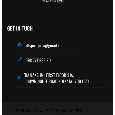
মোহনবাগান সুপার
GET IN TUCH
allsportjobs@gmail.com
098 777 888 90
'RAJLAKSHMI' FIRST FLOOR 91A,
CHOWRINGHEE ROAD KOLKATA- 700 020
@All Sport News-2026. Design By EBS.