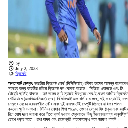
by
July 2, 2023
ক্রিকেট
অলস্পোর্ট ডেস্ক:
ভারতীয় ক্রিকেট বোর্ড (বিসিসিআই) রবিবার তাদের আসন্ন বাংলাদেশ
সফরের জন্য ভারতীয় মহিলা ক্রিকেট দল ঘোষণা করেছে। সিরিজে ওয়ানডে এবং টি-
টোয়েন্টি দুটোই থাকছে। দুই দলের ছ’টি ম্যাচই মীরপুরের শের-ই-বাংলা জাতীয় ক্রিকেট
স্টেডিয়ামে (এসবিএনসিএস) হবে। বিসিসিআই এক বার্তায় বলেছে, দুই ফরম্যাটেই দলে
নেতৃত্ব দেবেন হরমনপ্রীত কৌর এবং দুই ফরম্যাটেই ডেপুটি হিসেবে দায়িত্ব পালন
করবেন স্মৃতি মন্ধানা। সিনিয়র পেসার শিখা পাণ্ডে, পেসার রেণুকা সিং ঠাকুর এবং ব্যাটা
রিচা ঘোষ দলে জায়গা করে নিতে ব্যর্থ হওয়ায় স্কোয়াডে কিছু উল্লেখযোগ্য অনুপস্থি
চোখে পড়ার মতো। রাধা যাদব এবং রাজেশ্বরী গায়কোয়াড়ও দলে জায়গা পাননি।