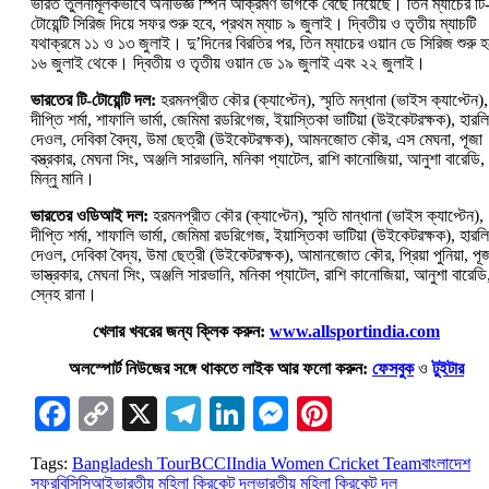
ভারত তুলনামূলকভাবে অনভিজ্ঞ স্পিন আক্রমণ ভাগকে বেছে নিয়েছে। তিন ম্যাচের টি
টোয়েন্টি সিরিজ দিয়ে সফর শুরু হবে, প্রথম ম্যাচ ৯ জুলাই। দ্বিতীয় ও তৃতীয় ম্যাচটি
যথাক্রমে ১১ ও ১৩ জুলাই। দু’দিনের বিরতির পর, তিন ম্যাচের ওয়ান ডে সিরিজ শুরু হ
১৬ জুলাই থেকে। দ্বিতীয় ও তৃতীয় ওয়ান ডে ১৯ জুলাই এবং ২২ জুলাই।
ভারতের টি-টোয়েন্টি দল:
হরমনপ্রীত কৌর (ক্যাপ্টেন), স্মৃতি মন্ধানা (ভাইস ক্যাপ্টেন),
দীপ্তি শর্মা, শাফালি ভার্মা, জেমিমা রডরিগেজ, ইয়াস্তিকা ভাটিয়া (উইকেটরক্ষক), হারল
দেওল, দেবিকা বৈদ্য, উমা ছেত্রী (উইকেটরক্ষক), আমনজোত কৌর, এস মেঘনা, পূজা
বস্ত্রকার, মেঘনা সিং, অঞ্জলি সারভানি, মনিকা প্যাটেল, রাশি কানোজিয়া, আনুশা বারেডি,
মিন্নু মানি।
ভারতের ওডিআই দল:
হরমনপ্রীত কৌর (ক্যাপ্টেন), স্মৃতি মান্ধানা (ভাইস ক্যাপ্টেন),
দীপ্তি শর্মা, শাফালি ভার্মা, জেমিমা রডরিগেজ, ইয়াস্তিকা ভাটিয়া (উইকেটরক্ষক), হারল
দেওল, দেবিকা বৈদ্য, উমা ছেত্রী (উইকেটরক্ষক), আমানজোত কৌর, প্রিয়া পুনিয়া, পূ
ভাস্ত্রকার, মেঘনা সিং, অঞ্জলি সারভানি, মনিকা প্যাটেল, রাশি কানোজিয়া, আনুশা বারেডি
স্নেহ রানা।
খেলার খবরের জন্য ক্লিক করুন:
www.allsportindia.com
অলস্পোর্ট নিউজের সঙ্গে থাকতে লাইক আর ফলো করুন:
ফেসবুক
ও
টুইটার
Facebook
Copy
X
Telegram
LinkedIn
Messenger
Pinterest
Link
Tags:
Bangladesh Tour
BCCI
India Women Cricket Team
বাংলাদেশ
সফর
বিসিসিআই
ভারতীয় মহিলা ক্রিকেট দল
ভারতীয় মহিলা ক্রিকেট দল