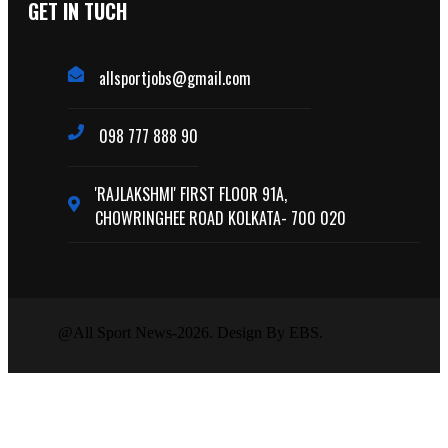
GET IN TUCH
allsportjobs@gmail.com
098 777 888 90
'RAJLAKSHMI' FIRST FLOOR 91A,
CHOWRINGHEE ROAD KOLKATA- 700 020
@All Sport News-2026. Design By EBS.