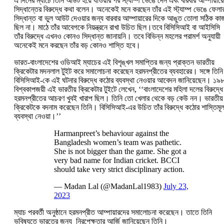
এ দিনের ম্যাচে তিনি আউট হয়ে যাওয়ার পর স্ট্যাম্প ভেঙে দেন এবং বারবার আম্পায়ারে
সিদ্ধান্তের বিরুদ্ধে কথা বলেন। অনেকেই মনে করছেন তাঁর এই স্ট্যাম্প ভেঙে ফেলা
সিদ্ধান্ত বা ভুল আউট দেওয়ার জন্য বারবার আম্পায়ারের দিকে আঙুত তোলা সঠিক কা
ছিল না। মাঠে তাঁর আবেগকে নিয়ন্ত্রনে রাখা উচিত ছিল।তবে বিসিসিআই বা আইসিসি
তাঁর বিরুদ্ধে এখনও কোনও সিদ্ধান্ত জানায়নি। তবে বিভিন্ন মহলের পরামর্শ অনুযায়ী
অনেকেই মনে করছেন তাঁর বড় কোনও শাস্তি হবে।
ভারত-বাংলাদেশের ওডিআই ম্যাচের এই বিশৃঙ্খল সমাপ্তির জন্য প্রাক্তন ভারতীয়
ক্রিকেটার মদনলাল টুইট করে সমালোচনা করেছেন হরমনপ্রীতের ব্যবহারের। সঙ্গে তিনি
বিসিসিআই-কে এই ঘটনার বিরুদ্ধে কঠোর ব্যবস্থা নেওয়ার আবেদন জানিয়েছেন। ১৯
বিশ্বকাপজয়ী এই ভারতীয় ক্রিকেটার টুইটে লেখেন, ‘‘বাংলাদেশের মহিলা দলের বিরুদ্ধে
হরমনপ্রীতের আচরণ খুবই খারাপ ছিল। তিনি তো খেলার থেকে বড় কেউ নন। ভারতীয়
ক্রিকেটকে বদনাম করেছেন তিনি। বিসিসিআই-এর উচিত তাঁর বিরুদ্ধে কঠোর শাস্তিমূ
ব্যবস্থা নেওয়া।’’
Harmanpreet’s behaviour against the
Bangladesh women’s team was pathetic.
She is not bigger than the game. She got a
very bad name for Indian cricket. BCCI
should take very strict disciplinary action.
— Madan Lal (@MadanLal1983)
July 23,
2023
ম্যাচ পরবর্তী অনুষ্ঠানে হরমনপ্রীত আম্পায়ারদের সমালোচনা করেছেন। তাতে তিনি
ভবিষ্যতে ভারতের জন্য নিরপেক্ষতার আর্জি জানিয়েছেন তিনি।