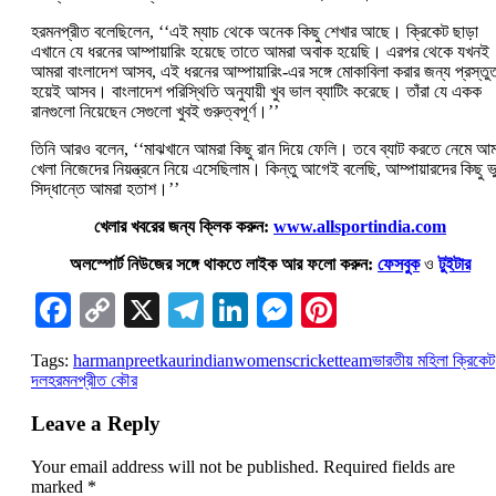
হরমনপ্রীত বলেছিলেন, ‘‘এই ম্যাচ থেকে অনেক কিছু শেখার আছে। ক্রিকেট ছাড়া
এখানে যে ধরনের আম্পায়ারিং হয়েছে তাতে আমরা অবাক হয়েছি। এরপর থেকে যখনই
আমরা বাংলাদেশ আসব, এই ধরনের আম্পায়ারিং-এর সঙ্গে মোকাবিলা করার জন্য প্রস্তু
হয়েই আসব। বাংলাদেশ পরিস্থিতি অনুযায়ী খুব ভাল ব্যাটিং করেছে। তাঁরা যে একক
রানগুলো নিয়েছেন সেগুলো খুবই গুরুত্বপূর্ণ।’’
তিনি আরও বলেন, ‘‘মাঝখানে আমরা কিছু রান দিয়ে ফেলি। তবে ব্যাট করতে নেমে আম
খেলা নিজেদের নিয়ন্ত্রনে নিয়ে এসেছিলাম। কিন্তু আগেই বলেছি, আম্পায়ারদের কিছু ভ
সিদ্ধান্তে আমরা হতাশ।’’
খেলার খবরের জন্য ক্লিক করুন:
www.allsportindia.com
অলস্পোর্ট নিউজের সঙ্গে থাকতে লাইক আর ফলো করুন:
ফেসবুক
ও
টুইটার
Facebook
Copy
X
Telegram
LinkedIn
Messenger
Pinterest
Link
Tags:
harmanpreetkaur
indianwomenscricketteam
ভারতীয় মহিলা ক্রিকেট
দল
হরমনপ্রীত কৌর
Leave a Reply
Your email address will not be published.
Required fields are
marked
*