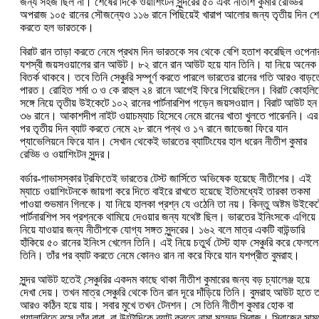
জন্য সহজ ছিল না। শেষের দিকে ওয়াশিংটন সুন্দরের ৫০ এবং নীতীশ কুমার রেড্ডির
অপরাজ ১০৫ রানের সৌজন্যেও ১১৬ রানে পিছিয়েই খারাপ আলোর জন্য তৃতীয় দিন শ
করতে হল ভারতকে।
বিরাট রান তাড়া করতে নেমে প্রথম দিন ভারতকে সব থেকে বেশি হতাশ করেছিল ওপেনা
যশস্বী জয়সওয়ালের রান আউট। ৮২ রানে রান আউট হয়ে যান তিনি। যা নিয়ে অনেক
বিতর্ক থাকবে। তবে তিনি সেঞ্চুরি সম্পূর্ণ করতে পারলে ভারতের রানের গতি আরও বাড়ত
পারত। রোহিত শর্মা ৩ ও কে রাহুল ২৪ রানে আগেই ফিরে গিয়েছিলেন। বিরাট কোহলি
সঙ্গে নিয়ে তৃতীয় উইকেটে ১০২ রানের পার্টনারশিপ গড়েন জয়সওয়াল। বিরাট আউট হন
৩৬ রানে। আকাশদীপ নাইট ওয়াচম্যাচ হিসেবে নেমে রানের খাতা খুলতে পারেননি। এর
পর তৃতীয় দিন ব্যাট করতে নেমে ২৮ রানে পন্থ ও ১৭ রানে জাডেজা ফিরে যান
প্যাভেলিয়নে ফিরে যান। সেখান থেকেই ভারতের ব্যাটিংযের হাল ধরেন নীতীশ কুমার
রেড্ডি ও ওয়াশিংটন সুন্দর।
বর্ডার-গাভাসস্কার ট্রফিতেই ভারতের টেস্ট জার্সিতে অভিষেক হয়েছে নীতীশের। এই
ম্যাচে ওয়াশিংটনকে জায়গা করে দিতে বাইরে রাখতে হয়েছে ইতিমধ্যেই তারকা তকমা
পাওয়া শুভমান গিলকে। যা নিয়ে হালকা প্রশ্ন যে ওঠেনি তা নয়। কিন্তু অষ্টম উইকে
পার্টনারশিপ সব প্রশ্নকে থামিয়ে দেওয়ার জন্য যথেষ্ট ছিল। ভারতের ইনিংসকে এগিয়ে
নিয়ে যাওয়ার জন্য নীতীশকে যোগ্য সঙ্গত সুন্দরের। ১৬২ বলে মাত্র একটি বাউন্ডারি
হাঁকিয়ে ৫০ রানের ইনিংস খেলেন তিনি। এই নিয়ে চতুর্থ টেস্ট হাফ সেঞ্চুরি করে ফেলল
তিনি। তাঁর পর ব্যাট করতে নেমে কোনও রান না করে ফিরে যান যশপ্রীত বুমরাহ।
সুন্দর আউট হতেই সে়ঞ্চুরির একদম কাছে থাকা নীতীশ কুমারের জন্য বড় চ্যালেঞ্জ হয়ে
দেখা দেয়। তখন মাত্র সেঞ্চুরি থেকে তিন রান দূরে দাঁড়িয়ে তিনি। বুমরাহ আউট হতে ত
আরও কঠিন হয়ে যায়। সবার মুখে তখন টেনশন। সে তিনি নীতীশ কুমার হোক বা
গ্যালারিতে বসে তাঁর বাবা, বা উল্টোদিকে ব্যাট করতে নামা মহম্মদ সিরাজ। সিরাজের সাম