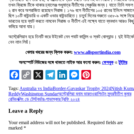
তখন ক্রিজে টিকে থাকার চ্যালেঞ্জ শুধুমাত্র নীতীশের সেঞ্চুরির জন্য। যাতে তিনি সফ
২ রান করে অপরাজিত রয়েছেন সিরাজ। ১৭৬ বলে নীতীশের ১০৫ রানের ইনিংস সাজান
ছিল ১০টি বাউন্ডারি ও একটি ওভার বাউন্ডারিতে। চতুর্থ দিনের শুরুতে ৩৫৮-৯ সঙ্গে নিয়ে
ভারতের হয়ে ব্যাট করতে নামবেন সিরাজ ও নীতীশ এই লক্ষ্যে যাতে ব্যবধান আরও কিছু
কমিয়ে আনা যায়।
অস্ট্রেলিয়ান হয়ে তিনটি করে উইকেট নেন পযাট কামিন্স ও স্কট বোল্যান্ড। দুই উইকে
নেন নাান লিয়ঁ।
খেলার খবরের জন্য ক্লিক করুন:
www.allsportindia.com
অলস্পোর্ট নিউজের সঙ্গে থাকতে লাইক আর ফলো করুন:
ফেসবুক
ও
টুইটার
Facebook
Copy
X
Telegram
LinkedIn
Messenger
Pinterest
Link
Tags:
Australia vs India
Border-Gavaskar Trophy 2024
Nitish Kum
Reddy
Washington Sundar
অস্ট্রেলিয়া বনাম ভারত
ওয়াশিংটন সুন্দর
নীতীশ কুমার
রেড্ডি
বক্সিং ডে টেস্ট
বর্ডার-গাভাস্কার ট্রফি ২০২৪
Leave a Reply
Your email address will not be published.
Required fields are
marked
*