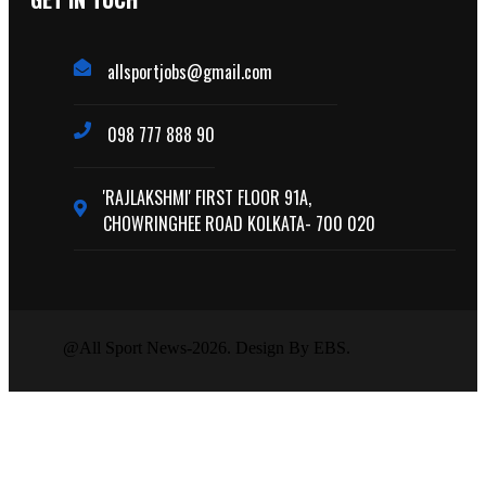
allsportjobs@gmail.com
098 777 888 90
'RAJLAKSHMI' FIRST FLOOR 91A,
CHOWRINGHEE ROAD KOLKATA- 700 020
@All Sport News-2026. Design By EBS.