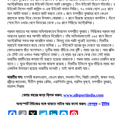
অস্ট্রেলিয়ার হয়ে চার উইকেট নিলেন স্কট বোল্যান্ড। তিন উইকেট মিচেল স্টার্কের। দ
উইকেট নিলেন প্যাট কামিন্স ও এক উইকেট নাথান লিয়ঁর। ৭২ ওভার খেলে ১৮৫ রানে
অল আউট ভারত। জবাবে ব্যাট করতে নেমে ২ রানে যশপ্রীত বুমরাহর বলে কেএল
রাহুলকে ক্যাচ দিয়ে ফেরেন উসমান খোয়াজা। ৭ রানে ক্রিজে রয়েছেন কনস্টাস। দিনে
শেষে তিন ওভার খেলে ভিতরের থেকে ১৭৬ রানে পিছিয়ে অস্ট্রেলিয়া।
প্রথম ম্যাচের পর আবার অধিনায়কত্বে ফিরলেন যশপ্রীত বুমরাহ। সিরিজের প্রথম ম্য
ভারতের দুরন্ত জয় আশাটা বাড়িয়ে দিয়েছিল। তাঁর অধিনায়কত্বেই ২৯৫ রানে জিতে
অস্ট্রেলিয়া সফর শুরু করেছিল ভারত। কিন্তু তার পরটা পুরোই হতাশার। দ্বিতীয়
ম্যাচেই দারুণভাবে জয়ে ফেরে অসিরা। ১০ উইকেটে হারের মুখ দেখতে হয় ভারতকে।
কোনওরকমে বাঁচে ফলোঅন। তৃতীয় ম্যাচ বাঁচিয়ে দেয় বৃষ্টি। ম্যাচ ড্র হয়। আর বক্সিং
ডে টেস্ট তো এখনও সবার স্মৃতিতে তাজা। যে ম্যাচ ড্র রেখে ফেরা যেত সেই ম্যাচ
ভারতীয় ব্যাটিংয়ের কল্যাণেই হারতে হয়েছে ভারতকে। পঞ্চম ম্যাচ এখনও চারদিন রয়
হাতে।। ঘুরে দাঁড়ানোর অনেক জায়গা রয়েছে। দ্বিতীয় ইনিংসে ঘুরে দাঁড়িয়ে ম্যাচ জয
একাধিক উদাহরণ রয়েছে ভারতীয় দলেরই। তাই আশা রাখাই যায়।
ভারতীয় দল:
যশস্বী জয়সওয়াল, কেএল রাহুল, শুভমান গিল, বিরাট কোহলি, ঋষভ পন্থ
রবীন্দ্র জাডেজা, নীতীশ কুমার রেড্ডি, ওয়াশিংটন সুন্দর, প্রসিধ কৃষ্ণা, যশপ্রীত বুমরাহ,
মহমম্দ সিরাজ
খেলার খবরের জন্য ক্লিক করুন:
www.allsportindia.com
অলস্পোর্ট নিউজের সঙ্গে থাকতে লাইক আর ফলো করুন:
ফেসবুক
ও
টুইটার
Facebook
Copy
X
Telegram
LinkedIn
Messenger
Pinterest