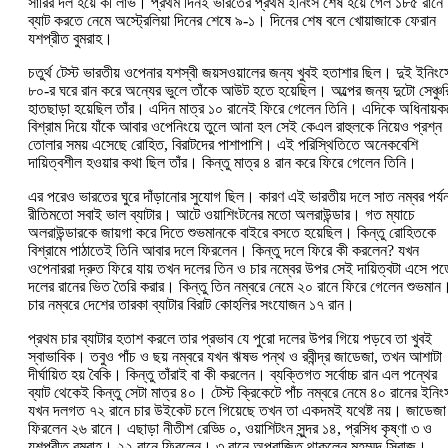
সারির দল হয়ে কী লাভ। প্রথম দিনই ভারতের প্রথম ইনিংস শেষ হয়ে গেল ১৮৫ রান
ব্যাট করতে নেমে অস্ট্রেলিয়া দিনের শেষে ৯-১। দিনের শেষ বলে খোয়াজাকে ফেরান
যশপ্রীত বুমরাহ।
চতুর্থ টেস্ট ভারতীয় ওপেনার যশস্বী জয়সওয়ালের জন্য খুবই হতাশার ছিল। দুই ইনিং
৮০-র ঘরে রান করে অন্যের ভুলে তাঁকে আউট হতে হয়েছিল। অল্পের জন্য দুটো সেঞ্চুর
হাতছাড়া হয়েছিল তাঁর। এদিন মাত্র ১০ রানেই ফিরে গেলেন তিনি। এদিকে অধিনায়
বিশ্রাম দিয়ে যাঁকে আবার ওপেনিংয়ে তুলে আনা হল সেই কেএল রাহুলকে নিয়েও প্রশ্ন
তোলার সময় এসেছে রোহিত, বিরাটদের পাশাপাশি। এই পরিস্থিতিতে অনেকবেশি
দায়িত্বশীল হওয়ার কথা ছিল তাঁর। কিন্তু মাত্র ৪ রান করে ফিরে গেলেন তিনি।
এর পরেও ভারতের ঘুরে দাঁড়ানোর সুযোগ ছিল। কারণ এই ভারতীয় দলে সাত নম্বর পর্যন
রীতিমতো সবাই ভাল ব্যাটার। আটে ওয়াশিংটনের মতো অলরাউন্ডার। গত ম্যাচে
অলরাউন্ডারকে জায়গা করে দিতে শুভমানকে বাইরে বসতে হয়েছিল। কিন্তু রোহিতকে
বিশ্রামে পাঠাতেই তিনি আবার দলে ফিরলেন। কিন্তু দলে ফিরে কী করলেন? যখন
ওপেনাররা দ্রুত ফিরে যায় তখন দলের তিন ও চার নম্বের উপর সেই দায়িত্বটা এসে পড়
দলের রানের ভিত তৈরি করার। কিন্তু তিন নম্বরে নেমে ২০ রানে ফিরে গেলেন শুভমান
চার নম্বরে দেশের তারকা ব্যাটার বিরাট কোহলির সংযোজন ১৭ রান।
প্রথম চার ব্যাটার হতাশ করলে তার প্রভাব যে পুরো দলের উপর গিয়ে পড়বে তা খুবই
স্বাভাবিক। তবুও পাঁচ ও ছয় নম্বরে যখন ঋষভ পন্থ ও রবীন্দ্র জাডেজা, তখন আশাটা
দীর্ঘায়িত হয় বৈকি। কিন্তু তাঁরাই বা কী করলেন। ব্যক্তিগত সর্বোচ্চ রান এল পন্থের
ব্যাট থেকেই কিন্তু সেটা মাত্র ৪০। টেস্ট ক্রিকেটে পাঁচ নম্বরে নেমে ৪০ রানের ইনিং
যখন দলগত ৭২ রানে চার উইকেট চলে গিয়েছে তখন তা একদমই যথেষ্ট নয়। জাডেজা
ফিরলেন ২৬ রানে। এছাড়া নীতীশ রেড্ডি ০, ওয়াশিটংন সুন্দর ১৪, প্রসিধ কৃষ্ণা ৩ ও
যশপ্রীত বুমরাহ। ২২ রানে ফিরলেন। ৩ রানে অপরাজিত থাকলেন মহম্মদ সিরাজ।