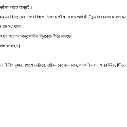
 পরীক্ষা করতে আগ্রহী।
্যে নয় কিন্তু সেরা দলের বিপক্ষে নিজেকে পরীক্ষা করতে আগ্রহী,” চন্দ ক্রিকবাজকে বলেছে
চ্চ রান সংগ্রাহক।
্ডারসনও ছয় বছর পর আন্তর্জাতিক ক্রিকেটে ফিরে আসছেন।
ডও দখল করেছেন।
যাটেল, নীতীশ কুমার, নশতুশ কেঞ্জিগে, সৌরভ নেত্রাভালকার, শ্যাডলি ভ্যান শাল্কউইক, স্টিভে