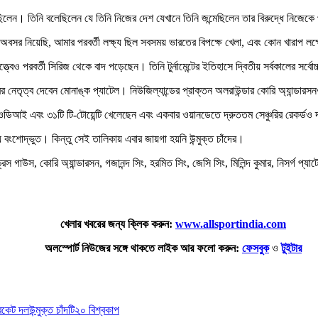
েছিলেন। তিনি বলেছিলেন যে তিনি নিজের দেশ যেখানে তিনি জন্মেছিলেন তার বিরুদ্ধে নিজেকে
বসর নিয়েছি, আমার পরবর্তী লক্ষ্য ছিল সবসময় ভারতের বিপক্ষে খেলা, এবং কোন খারাপ লক্ষ
 পরবর্তী সিরিজ থেকে বাদ পড়েছেন। তিনি টুর্নামেন্টের ইতিহাসে দ্বিতীয় সর্বকালের সর্বো
াষ্ট্রের নেতৃত্ব দেবেন মোনাঙ্ক প্যাটেল। নিউজিল্যান্ডের প্রাক্তন অলরাউন্ডার কোরি অ্যান
ি ওডিআই এবং ৩১টি টি-টোয়েন্টি খেলেছেন এবং একবার ওয়ানডেতে দ্রুততম সেঞ্চুরির রেকর্
বংশোদ্ভুত। কিন্তু সেই তালিকায় এবার জায়গা হয়নি উন্মুক্ত চাঁদের।
রিস গাউস, কোরি অ্যান্ডারসন, গজানন্দ সিং, হরমিত সিং, জেসি সিং, মিলিন্দ কুমার, নিসর্গ প্
খেলার খবরের জন্য ক্লিক করুন:
www.allsportindia.com
অলস্পোর্ট নিউজের সঙ্গে থাকতে লাইক আর ফলো করুন:
ফেসবুক
ও
টুইটার
িকেট দল
উন্মুক্ত চাঁদ
টি২০ বিশ্বকাপ