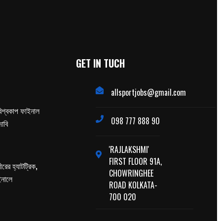
GET IN TUCH
allsportjobs@gmail.com
িশ্বকাপ ফাইনাল
098 777 888 90
াবি
'RAJLAKSHMI'
FIRST FLOOR 91A,
ের হ্যাটট্রিক,
CHOWRINGHEE
াইনালে
ROAD KOLKATA-
700 020