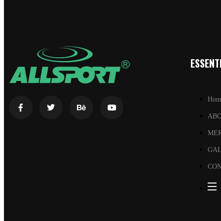
ESSENTI
Hom
AB
ME
GA
CON