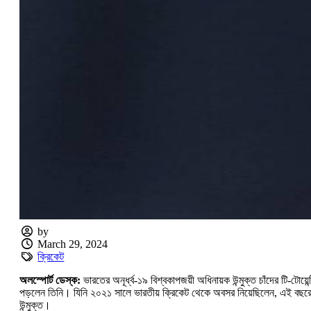
by
March 29, 2024
ক্রিকেট
অলস্পোর্ট ডেস্ক:
ভারতের অনূর্ধ্ব-১৯ বিশ্বকাপজয়ী অধিনায়ক উন্মুক্ত চাঁদের টি-টোয়
পড়লেন তিনি। যিনি ২০২১ সালে ভারতীয় ক্রিকেট থেকে অবসর নিয়েছিলেন, এই বছরের শুরু
উন্মুক্ত।