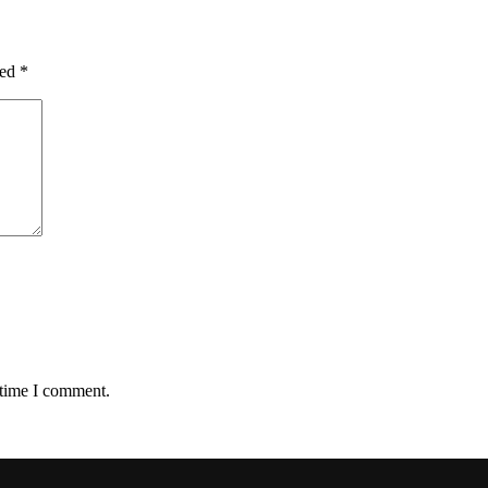
ked
*
 time I comment.