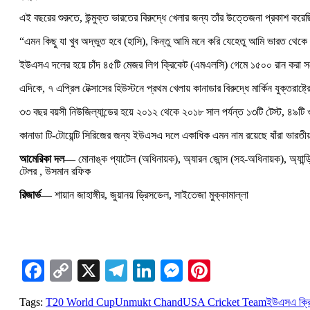
এই বছরের শুরুতে, উন্মুক্ত ভারতের বিরুদ্ধে খেলার জন্য তাঁর উত্তেজনা প্রকাশ কর
“এমন কিছু যা খুব অদ্ভুত হবে (হাসি), কিন্তু আমি মনে করি যেহেতু আমি ভারত থেকে অ
ইউএসএ দলের হয়ে চাঁদ ৪৫টি মেজর লিগ ক্রিকেট (এমএলসি) গেমে ১৫০০ রান করা সত্ত্বেও
এদিকে, ৭ এপ্রিল টেক্সাসের হিউস্টনে প্রথম খেলায় কানাডার বিরুদ্ধে মার্কিন যুক্তর
৩৩ বছর বয়সী নিউজিল্যান্ডের হয়ে ২০১২ থেকে ২০১৮ সাল পর্যন্ত ১৩টি টেস্ট, ৪৯ট
কানাডা টি-টোয়েন্টি সিরিজের জন্য ইউএসএ দলে একাধিক এমন নাম রয়েছে যাঁরা ভারতীয় 
আমেরিকা দল—
মোনাঙ্ক প্যাটেল (অধিনায়ক), অ্যারন জোন্স (সহ-অধিনায়ক), অ্যান্ড্
টেলর , উসমান রফিক
রিজার্ভ—
শায়ান জাহাঙ্গীর, জুয়ানয় ড্রিসডেল, সাইতেজা মুক্কামাল্লা
Facebook
Copy
X
Telegram
LinkedIn
Messenger
Pinterest
Link
Tags:
T20 World Cup
Unmukt Chand
USA Cricket Team
ইউএসএ ক্র