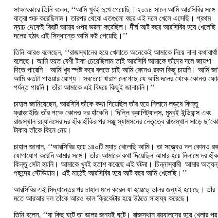
সাক্ষাৎকারে তিনি বলেন, ‘‘আমি খুবই দু:খ পেয়েছি। ২০১৪ সালে আমি আরসিবির সঙ্গে
যাত্রা শুরু করেছিলাম। তারপর থেকে এতগুলো বছর এই দলে খেলে এসেছি। প্রথম
ম্যাচ থেকেই বিরাট আমার ওপর ভরসা করেছিল। দীর্ঘ আট বছর আরসিবির হয়ে খেলেছ
দলের হঠাৎ এই সিদ্ধান্তে আমি কষ্ট পেয়েছি।’’
তিনি আরও বলেছেন, ‘‘রাজস্থানের হয়ে খেলাতে অনেকেই আমাকে নিয়ে নানা কথাবার্থা
বলেছে। আমি হয়ত বেশী টাকা চেয়েছিলাম তাই আরসিবি আমাকে তাঁদের দলে জায়গা
দিতে পারেনি। আমি খুব স্পষ্ট করে বলতে চাই আমি কোনও রকম কিছু চায়নি। আমি জা
আমি কতটা পাওয়ার যোগ্য। সবচেয়ে খারাপ লেগেছে যে আমি দলের থেকে কোনও ফো
পর্যন্ত পায়নি। তাঁরা আমাকে এই বিষয়ে কিছুই জানায়নি।’’
চাহাল জানিয়েছেন, আরসিবি তাঁকে কথা দিয়েছিল তাঁর হয়ে নিলামে লড়বে কিন্তু
ফ্রাঞ্চাইজি তাঁর পক্ষে কোনও দর হাঁকেনি। দিল্লি ক্যাপিট্যালস, মুম্বই ইন্ডিয়ান্স এবং
রাজস্থান রয়্যালসের দর হাঁকাহাঁকির পর সঞ্জু স্যামসনের নেতৃত্বে রাজস্থান সাড়ে ছ’কো
টাকায় তাঁকে কিনে নেয়।
চাহাল জানান, ‘‘আরসিবির হয়ে ১৪০টি ম্যাচ খেলেছি আমি। তা সত্ত্বেও দল কোনও র
যোগাযোগ করেনি আমার সঙ্গে। তাঁরা আমাকে কথা দিয়েছিল আমার হয়ে নিলামে দর হাঁক
কিন্তু সেটা হয়নি। আমাকে খুবই হতাশ করেছে এই ঘটনা। চিন্নাস্বামী আমার অত্যন
পছন্দের স্টেডিয়াম। এই মাঠেই আরসিবির হয়ে আট বছর আমি খেলেছি।’’
আরসিবির এই সিদ্ধান্তের পর চাহাল মনে করেন যা হয়েছে ভালর জন্যই হয়েছে। তাঁর
মতে আরআর দল তাঁকে আরও ভাল ক্রিকেটার হয়ে উঠতে সাহায্য করেছে।
তিনি বলেন, ‘‘যা কিছু ঘটে তা ভালর জন্যই ঘটে। রাজস্থান রয়্যালসের হয়ে খেলার পর