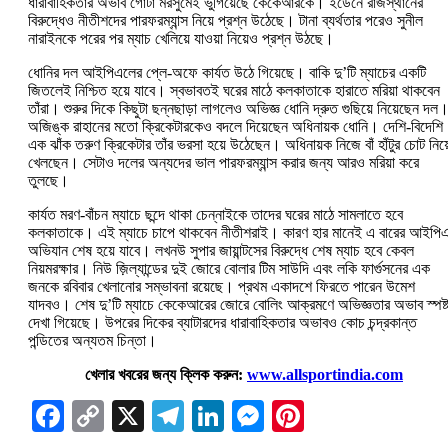
ধারাবাহিকতার অভাব গোটা মরসুমেই ভুগিয়েছে কেকেআরকে। ইডেনে রাজস্থানের
বিরুদ্ধেও নীতীশদের পারফরম্যান্স নিয়ে প্রশ্ন উঠেছে। টানা ব্যর্থতার পরেও সুনীল
নারাইনকে পরের পর ম্যাচ খেলিয়ে যাওয়া নিয়েও প্রশ্ন উঠছে।
ধোনির দল আইপিএলের প্লে-অফে কার্যত উঠে গিয়েছে। বাকি দু’টি ম্যাচের একটি
জিতলেই নিশ্চিত হয়ে যাবে। স্বভাবতই ঘরের মাঠে কলকাতাকে হারাতে মরিয়া থাকবেন
তাঁরা। শুরুর দিকে কিছুটা ছন্নছাড়া লাগলেও অভিজ্ঞ ধোনি দ্রুত গুছিয়ে নিয়েছেন দল
অজিঙ্ক রাহানের মতো ক্রিকেটারকেও বদলে দিয়েছেন অধিনায়ক ধোনি। দেশি-বিদেশি
এক ঝাঁক তরুণ ক্রিকেটার তাঁর ভরসা হয়ে উঠেছেন। অধিনায়ক নিজে বাঁ হাঁটুর চোট নিয়
খেলছেন। সেটাও দলের অন্যদের ভাল পারফরম্যান্স করার জন্য আরও মরিয়া করে
তুলছে।
কার্যত মরণ-বাঁচন ম্যাচে ছন্দে থাকা চেন্নাইকে তাদের ঘরের মাঠে সামলাতে হবে
কলকাতাকে। এই ম্যাচে চাপে থাকবেন নীতীশরাই। কারণ হার মানেই এ বারের আইপি
অভিযান শেষ হয়ে যাবে। লখনউ সুপার জায়ান্টসের বিরুদ্ধে শেষ ম্যাচ হবে কেবল
নিয়মরক্ষার। নিউ জ়িল্যান্ডের দুই জোরে বোলার টিম সাউদি এবং লকি ফার্গুসনের এক
জনকে রবিবার খেলানোর সম্ভাবনা রয়েছে। প্রথম একাদশে ফিরতে পারেন উমেশ
যাদবও। শেষ দু’টি ম্যাচে কেকেআরের জোরে বোলিং আক্রমণে অভিজ্ঞতার অভাব স্পষ্
দেখা গিয়েছে। উপরের দিকের ব্যাটারদের ধারাবাহিকতার অভাবও কোচ চন্দ্রকান্ত
পন্ডিতের অন্যতম চিন্তা।
খেলার খবরের জন্য ক্লিক করুন:
www.allsportindia.com
Facebook
Copy
X
Telegram
LinkedIn
Messenger
Pinterest