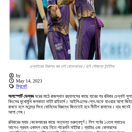
চেন্নাইয়ের বিরুদ্ধে জয় চাই কেকেআরের। ছবি সৌজন্যে ট্যুইটার
by
May 14, 2023
ক্রিকেট
অলস্পোর্ট ডেস্কঃ
ঘরের মাঠে রাজস্থান রয়্যালসের কাছে হারের পর রবিবার চেন্নাই সুপা
কিংসের মুখোমুখি কলকাতা নাইট রাইডার্স। আইপিএলের প্লে-অফে যাওয়ার আশা জিইয
রাখতে হলে মহেন্দ্র সিংহ ধোনিদের বিরুদ্ধে জিততেই হবে নীতীশ রানাদের। হার মানেই
আশা শেষ।
রবিবারের ম্যাচ কেকেআরের কাছে অত্যন্ত গুরুত্বপূর্ণ। লিগ পর্বের ১৩তম ম্যাচের
আগেও প্রথম একাদশ বেছে নিতে পারেননি নাইটরা। ব্যাটার এবং বোলারদের