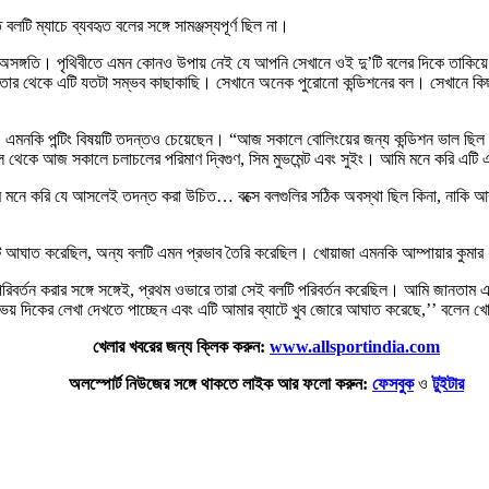
লটি ম্যাচে ব্যবহৃত বলের সঙ্গে সামঞ্জস্যপূর্ণ ছিল না।
় অসঙ্গতি। পৃথিবীতে এমন কোনও উপায় নেই যে আপনি সেখানে ওই দু’টি বলের দিকে তাকিয়ে
ার থেকে এটি যতটা সম্ভব কাছাকাছি। সেখানে অনেক পুরোনো কন্ডিশনের বল। সেখানে কিছু অত
েননি। এমনকি পন্টিং বিষয়টি তদন্তও চেয়েছেন। “আজ সকালে বোলিংয়ের জন্য কন্ডিশন ভাল 
ল থেকে আজ সকালে চলাচলের পরিমাণ দ্বিগুণ, সিম মুভমেন্ট এবং সুইং। আমি মনে করি এটি 
 আমি মনে করি যে আসলেই তদন্ত করা উচিত… বক্সে বলগুলির সঠিক অবস্থা ছিল কিনা, নাকি আম্প
্যাটে আঘাত করেছিল, অন্য বলটি এমন প্রভাব তৈরি করেছিল। খোয়াজা এমনকি আম্পায়ার কুমার
রিবর্তন করার সঙ্গে সঙ্গেই, প্রথম ওভারে তারা সেই বলটি পরিবর্তন করেছিল। আমি জানতাম
উভয় দিকের লেখা দেখতে পাচ্ছেন এবং এটি আমার ব্যাটে খুব জোরে আঘাত করেছে,’’ বলেন 
খেলার খবরের জন্য ক্লিক করুন:
www.allsportindia.com
অলস্পোর্ট নিউজের সঙ্গে থাকতে লাইক আর ফলো করুন:
ফেসবুক
ও
টুইটার