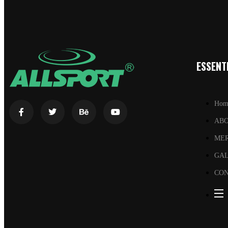
ESSENTI
Hom
AB
ME
GA
CON