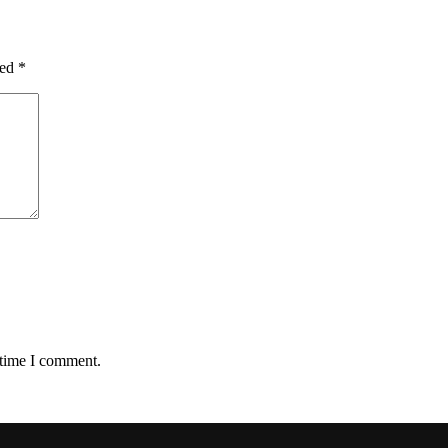
ked
*
 time I comment.