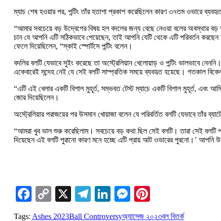
ম্যাচ শেষ হওয়ার পর, পন্টিং তাঁর হতাশা প্রকাশ করেছিলেন কারণ ৩৭তম ওভারে ব্যবহৃত ব
“আমার সবচেয়ে বড় উদ্বেগের বিষয় হল বদলের জন্য বেছে নেওয়া বলের অবস্থার বড
চান যে আপনি এটি সঠিকভাবে পেয়েছেন, তাই আপনি যেটি থেকে এটি পরিবর্তন করছেন ত
ফেলে দিয়েছিলেন, “স্কাই স্পোর্টসে পন্টিং বলেন।
বদলির বলটি যেভাবে সুইং করেছে তা অস্ট্রেলিয়ান খেলোয়াড় ও পন্টিং ভালভাবে ন
একেবারেই সন্দেহ নেই যে সেই বলটি সাম্প্রতিক সময়ে ব্যবহৃত হয়েছে। গতকাল বিকে
“এটি এই খেলার একটি বিশাল মুহূর্ত, সম্ভবত টেস্ট ম্যাচে একটি বিশাল মুহূর্ত, এবং
জোর দিয়েছিলেন।
অস্ট্রেলিয়ার পরাজয়ের পর উসমান খোয়াজা বলেন যে পরিবর্তিত বলটি যেভাবে তাঁর ব
“আমরা খুব ভাল শুরু করেছিলাম। সবচেয়ে বড় কথা ছিল সেই বলটি। তারা সেই বলটি প
দিয়েছেন এই বলটি পুরানো কারণ মনে হচ্ছে এটি প্রায় আট ওভারের পুরনো।’ আপনি 
Facebook
Copy
X
Telegram
LinkedIn
Messenger
Pinterest
Link
Tags:
Ashes 2023
Ball Controversy
অ্যাসেজ ২০২৩
বল বিতর্ক