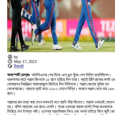
by
May 17, 2023
ক্রিকেট
অলস্পোর্ট ডেস্কঃ
আইপিএলের শেষ দিকে এসে ছন্দ খুঁজে পেল দিল্লি ক্যাপিটালস।
ধরমশালার মাঠে পঞ্জাব কিংসকে ১৫ রানে হারিয়ে দিল তারা। ব্যাটে রিলি রুসোর দাপট এব
বোলারদের নিয়ন্ত্রিত পারফরম্যান্স জিতিয়ে দিল দিল্লিকে। পঞ্জাব জেতায় সুবিধা হল
কেকেআরের। প্রথমে ব্যাট করে ২১৩-২ তোলে দিল্লি। জবাবে পঞ্জাব থেমে যায় ১৯৮
রানে।
পঞ্জাবের রান তাড়া করা দেখে কখনওই মনে হয়নি তাঁরা জিতবে। প্রথম ওভারেই মেডেন
হয়। খলিল আহমেদ এক রানও দেননি। পরের ওভারের প্রথম বলেই শিখর ধাওয়ানকে
ফিরিয়ে দেন ইশান্ত শর্মা। ওপেনার প্রভসিমরন সিংহ এবং অথর্ব তাইড়ে মিলে জুটি বেধ