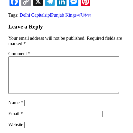
Facebook
Copy
X
Telegram
LinkedIn
Messenger
Pinterest
Link
Tags:
Delhi Capitals
ipl
Punjab Kings
আইপিএল
Leave a Reply
Your email address will not be published.
Required fields are
marked
*
Comment
*
Name
*
Email
*
Website