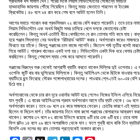
প্রাথমিক ধস সামাল দেন। পরের দিকে লিয়াম লিভিংস্টোনের সৌজন্যে ম্যাচটা
হাড্ডাহাড্ডি জায়গায় পৌঁছে গিয়েছিল। কিন্তু ম্যাচ জেতাতে পারলেন না ইংরেজ
ক্রিকেটার। ৪৮ বলে ৯৪ রান করে শেষ বলে আউট হলেন তিনি।
আগের ম্যাচে শতরান করা প্রভসিমরন ২২ রানের বেশি করতে পারেননি। তবে চারে নামা
লিয়াম লিভিংস্টোন এবং অথর্ব কিছুটা সময় চালিয়ে খেলে দলকে জেতানোর চেষ্টা
করেছিলেন। কিন্তু অথর্ব এতটাই ধীরে খেলছিলেন যে রান তোলার গতি কমে যায়। বাধ্
হয়ে পঞ্জাব সিদ্ধান্ত নেয় অথর্বকে ‘রিটায়ার্ড আউট’ করার। অর্ধশতরান করেও সাজঘরে
ফিরতে হয় তাঁকে। কিন্তু পঞ্জাবের চাল কাজে লাগেনি। জিতেশ শর্মা তৃতীয় বলেই মারত
গিয়ে আউট। শাহরুখ খানেরও একই দশা হয়। লিভিংস্টোন একটা দিক ধরে খেলার চেষ্টা
করছিলেন। কিন্তু শেষমেশ ম্যাচ শেষ করে আসতে পারেননি।
পঞ্জাবের বিরুদ্ধে শুরু থেকেই আগ্রাসী ব্যাটিং করতে থাকেন দিল্লির দুই ওপেনার। এ ব
ওপেনিং জুটি বার বার ভুগিয়েছে দিল্লিকে। কিন্তু আইপিএল থেকে ছিটকে যাওয়ার পরে
ব্যাটিংয়ে ছন্দ ফিরেছে সৌরভ গঙ্গোপাধ্যায়ের দলের। পাওয়ার প্লে-তেই ৬০-এর বেশি 
উঠে যায়।
অর্ধশতরানের থেকে চার রান দূরে ওয়ার্নার আউট হয়ে গেলেও নিজের ইনিংস এগিয়ে নিয়ে
যান পৃথ্বী। এ বারের আইপিএলের প্রথম অর্ধশতরান আসে তাঁর ব্যাট থেকে। ৩৬ বলে
অর্ধশতরান করেন। তবে ৩৮ বলে ৫৪ করে সাজঘরে ফেরেন। চোটের কারণে এই ম্যাচে
ছিলেন না মিচেল মার্শ। তাঁর জায়গায় তিনে নামা রুসো পঞ্জাবের বোলারদের আক্রমণ কর
থাকেন। রুসোর ৩৭ বলে ৮২ রানের ইনিংসে রয়েছে ৬টি চার এবং ৬টি ছয়। চারে নামা
ফিল সল্টও ১৪ বলে ২৬ রানে অপরাজিত থেকে যান। ফলে পৃথ্বী বাদে বাকি তিন ব্যাটার
বিদেশি এবং দলের বড় রান তোলায় প্রত্যেকেই অবদান রাখেন।