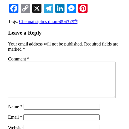
Facebook
Copy
X
Telegram
LinkedIn
Messenger
Pinterest
Link
Tags:
Chennai s
ipl
ms dhoni
এম এস ধোনি
Leave a Reply
Your email address will not be published.
Required fields are
marked
*
Comment
*
Name
*
Email
*
Website