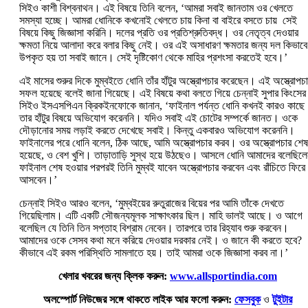
সিইও কাশী বিশ্বনাথন। এই বিষয়ে তিনি বলেন, ‘আমরা সবাই জানতাম ওর খেলতে
সমস্যা হচ্ছে। আমরা ধোনিকে কখনোই খেলতে চায় কিনা বা বাইরে বসতে চায় সেই
বিষয়ে কিছু জিজ্ঞাসা করিনি। দলের প্রতি ওর প্রতিশ্রুতিবদ্ধ। ওর নেতৃত্ব দেওয়ার
ক্ষমতা নিয়ে আলাদা করে বলার কিছু নেই। ওর এই অসাধারণ ক্ষমতার জন্য দল কিভাবে
উপকৃত হয় তা সবাই জানে। সেই দৃষ্টিকোণ থেকে মাহির প্রশংসা করতেই হবে।’
এই মাসের শুরুর দিকে মুম্বইতে ধোনি তাঁর হাঁটুর অস্ত্রোপচার করেছেন। এই অস্ত্রোপচ
সফল হয়েছে বলেই জানা গিয়েছে। এই বিষয়ে কথা বলতে গিয়ে চেন্নাই সুপার কিংসের
সিইও ইসএসপিএন ক্রিকইনফোকে জানান, ‘ফাইনাল পর্যন্ত ধোনি কখনই কারও কাছে
তার হাঁটুর বিষয়ে অভিযোগ করেননি। যদিও সবাই এই চোটের সম্পর্কে জানত। ওকে
দৌড়ানোর সময় লড়াই করতে দেখেছে সবাই। কিন্তু একবারও অভিযোগ করেননি।
ফাইনালের পরে ধোনি বলেন, ঠিক আছে, আমি অস্ত্রোপচার করব। ওর অস্ত্রোপচার শেষ
হয়েছে, ও বেশ খুশি। তাড়াতাড়ি সুস্থ হয়ে উঠছেও। আসলে ধোনি আমাদের বলেছিল
ফাইনাল শেষ হওয়ার পরপরই তিনি মুম্বই যাবেন অস্ত্রোপচার করবেন এবং রাঁচিতে ফিরে
আসবেন।’
চেন্নাই সিইও আরও বলেন, ‘মুম্বইয়ের রুতুরাজের বিয়ের পর আমি তাঁকে দেখতে
গিয়েছিলাম। এটি একটি সৌজন্যমূলক সাক্ষাৎকার ছিল। মাহি ভালই আছে। ও আগে
বলেছিল যে তিনি তিন সপ্তাহ বিশ্রাম নেবেন। তারপরে তার রিহ্যাব শুরু করবেন।
আমাদের ওকে সেসব কথা মনে করিয়ে দেওয়ার দরকার নেই। ও জানে কী করতে হবে?
কীভাবে এই রকম পরিস্থিতি সামলাতে হয়। তাই আমরা ওকে জিজ্ঞাসা করব না।’
খেলার খবরের জন্য ক্লিক করুন:
www.allsportindia.com
অলস্পোর্ট নিউজের সঙ্গে থাকতে লাইক আর ফলো করুন:
ফেসবুক
ও
টুইটার