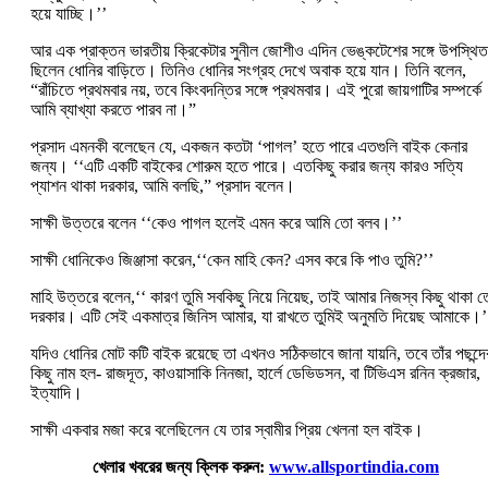
হয়ে যাচ্ছি।’’
আর এক প্রাক্তন ভারতীয় ক্রিকেটার সুনীল জোশীও এদিন ভেঙ্কটেশের সঙ্গে উপস্থিত
ছিলেন ধোনির বাড়িতে। তিনিও ধোনির সংগ্রহ দেখে অবাক হয়ে যান। তিনি বলেন,
“রাঁচিতে প্রথমবার নয়, তবে কিংবদন্তির সঙ্গে প্রথমবার। এই পুরো জায়গাটির সম্পর্কে
আমি ব্যাখ্যা করতে পারব না।”
প্রসাদ এমনকী বলেছেন যে, একজন কতটা ‘পাগল’ হতে পারে এতগুলি বাইক কেনার
জন্য। ‘‘এটি একটি বাইকের শোরুম হতে পারে। এতকিছু করার জন্য কারও সত্যি
প্যাশন থাকা দরকার, আমি বলছি,” প্রসাদ বলেন।
সাক্ষী উত্তরে বলেন ‘‘কেও পাগল হলেই এমন করে আমি তো বলব।’’
সাক্ষী ধোনিকেও জিঞ্জাসা করেন,‘‘কেন মাহি কেন? এসব করে কি পাও তুমি?’’
মাহি উত্তরে বলেন,‘‘ কারণ তুমি সবকিছু নিয়ে নিয়েছ, তাই আমার নিজস্ব কিছু থাকা 
দরকার। এটি সেই একমাত্র জিনিস আমার, যা রাখতে তুমিই অনুমতি দিয়েছ আমাকে।’
যদিও ধোনির মোট কটি বাইক রয়েছে তা এখনও সঠিকভাবে জানা যায়নি, তবে তাঁর পছন্দে
কিছু নাম হল- রাজদূত, কাওয়াসাকি নিনজা, হার্লে ডেভিডসন, বা টিভিএস রনিন ক্রজার,
ইত্যাদি।
সাক্ষী একবার মজা করে বলেছিলেন যে তার স্বামীর প্রিয় খেলনা হল বাইক।
খেলার খবরের জন্য ক্লিক করুন:
www.allsportindia.com