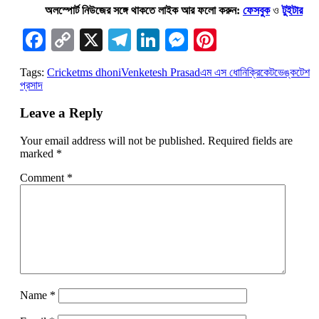
অলস্পোর্ট নিউজের সঙ্গে থাকতে লাইক আর ফলো করুন:
ফেসবুক
ও
টুইটার
Facebook
Copy
X
Telegram
LinkedIn
Messenger
Pinterest
Link
Tags:
Cricket
ms dhoni
Venketesh Prasad
এম এস ধোনি
ক্রিকেট
ভেঙ্কটেশ
প্রসাদ
Leave a Reply
Your email address will not be published.
Required fields are
marked
*
Comment
*
Name
*