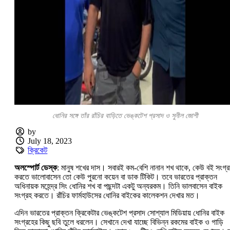
ধোনির সঙ্গে তাঁর রাঁচির বাড়িতে ভেঙ্কটেশ প্রসাদ ও সুনীল জোশী
by
July 18, 2023
ক্রিকেট
অলস্পোর্ট ডেস্ক
: মানুষ শখের দাস। সবারই কম-বেশি নানান শখ থাকে, কেউ বই সংগ্
করতে ভালোবাসেন তো কেউ পুরনো কয়েন বা ডাক টিকিট। তবে ভারতের প্রাক্তন
অধিনায়ক মহেন্দ্র সিং ধোনির শখ বা পছন্দটা একটু অন্যরকম। তিনি ভালবাসেন বাইক
সংগ্রহ করতে। রাঁচির ফার্মহাউসের ধোনির বাইকের কালেকশন দেখার মত।
এদিন ভারতের প্রাক্তন ক্রিকেটার ভেঙ্কটেশ প্রসাদ সোশ্যাল মিডিয়ায় ধোনির বাইক
সংগ্রহের কিছু ছবি তুলে ধরলেন। সেখানে দেখা যাচ্ছে বিভিন্ন রকমের বাইক ও গাড়ি