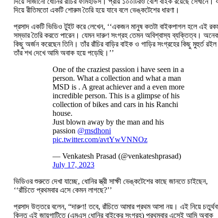
দিয়ে সাজানো ধোনির রাঁচির ফার্মহাউস। প্রায় ১০০টিরও বেশি বাইক রয়েছে সেখানে। য
দিয়ে রীতিমতো একটি শোরুম তৈরি হয়ে যাবে বলে ভেঙ্কটেশের ধারণা।
প্রসাদ একটি ভিডিও টুইট করে লেখেন, ‘‘একজন মানুষ কতটা বাইকপাগল হলে এই রক
সম্ভার তৈরি করতে পারেন। যেমন দারুণ সংগ্রহ তেমন অবিশ্বাস্য ব্যক্তিত্ব। অনে
কিছু অর্জন করেছেন তিনি। তাঁর রাঁচির বাড়ির বাইক ও গাড়ির সংগ্রহের কিছু মুহুর্ত রই
তাঁর শখ দেখে আমি অবাক হয়ে পড়েছি।’’
One of the craziest passion i have seen in a
person. What a collection and what a man
MSD is . A great achiever and a even more
incredible person. This is a glimpse of his
collection of bikes and cars in his Ranchi
house.
Just blown away by the man and his
passion
@msdhoni
pic.twitter.com/avtYwVNNOz
— Venkatesh Prasad (@venkateshprasad)
July 17, 2023
ভিডিওর শুরুতে দেখা যাচ্ছে, ধোনির স্ত্রী সাক্ষী ভেঙ্কটেশের কাছে জানতে চাইছেন,
‘‘রাঁচিতে প্রথমবার এসে কেমন লাগছে?’’
প্রসাদ উত্তরে বলেন, “দারুণ! তবে, রাঁচিতে আমার প্রথম আসা নয়। এই নিয়ে চতুর্থব
কিন্তু এই জায়গাটিতে (এমএস ধোনির বাইকের সংগ্রহ) প্রথমবার এসেই আমি অবাক