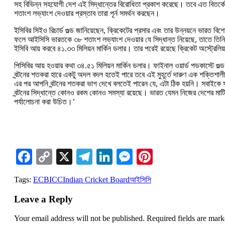
সহ বিভিন্ন সহযোগী দেশ এই সিদ্ধান্তের বিরোধিতা প্রকাশ করেছে। তবে এত বিতর্কের 
শতাংশ লভ্যাংশ দেওয়ার প্রস্তাব তারা পূর্ন সমর্থন করছেন।
ইসিবির সিইও রিচার্ড গুল্ড জানিয়েছেন, ক্রিকেটের প্রসার এবং তার উন্নয়নে ভারত
ফলে আইসিসি ভারতকে ৩৮ শতাংশ লভ্যাংশ দেওয়ার যে সিদ্ধান্ত নিয়েছে, তাতে তিন
ইসিবি আয় করবে ৪১.৩৩ মিলিয়ন মার্কিন ডলার। তার পরেই রয়েছে ক্রিকেট অস্ট্র
পিসিবির আয় হওয়ার কথা ৩৪.৫১ মিলিয়ন মার্কিন ডলার। ফাইনাল ওয়ার্ড পডকাস্টে 
বন্টনের শতকরা হারে একটু অদল বদল হতেই পারে তবে এই মুহূর্তে দারুণ এক শক্তিশাল
এর পর আপনি বন্টনের শতকরা ভাগ দেখে বলতেই পারেন যে, এটা ঠিক হয়নি। সবাইকে 
বন্টনের সিদ্ধান্তে কোনও রকম কোনও সমস্যা রয়েছে। ভারত যেমন নিজের দেশের মাটিত
পর্যালোচনা করা উচিত।’
Facebook
Copy
X
Telegram
LinkedIn
Messenger
Pinterest
Link
Tags:
ECB
ICC
Indian Cricket Board
আইসিসি
Leave a Reply
Your email address will not be published.
Required fields are mar