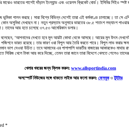
মাঝেও ভারতের পাশেই দাঁড়াল ইংল্যান্ড এবং ওয়েলস ক্রিকেট বোর্ড। ইসিবির সিইও স্পষ্ট
 বিশেষ ভূমিকা পালন করছে। সারা বিশ্বে বিভিন্ন দেশেই তারা এই কর্মকাণ্ড চালাচ্ছে। তা
ি কোন অসুবিধা দেখছেন না। নতুন প্রস্তাব অনুসারে ভারতের ৩৮.৫ শতাংশ লভ্যাংশ পাওয়া
েলিয়া। তাদের আয় হতে চলেছে ৩৭.৫৩ আমেরিকান ডলার।
গুল্ড বলেছেন, ‘আপনাদের দেখতে হবে মূল আয়টা কোথা থেকে আসছে। আয়ের মূল উৎস দেখলেই 
ী পজিশনে ভারত রয়েছে। তার কারণ ওরা বিপুল আয় তৈরি করতে পারে। বিপুল লাভ করার ক্ষম
সমান ভাগ দেওয়া উচিত। তবে আমাদের এর পাশাপাশি ভারতীয় বাজারের আকারকেও মাথায় র
ে সিরিজ খেলে টাকা আয় করে দিচ্ছে, তেমন তারা জানে তারা বিদেশে খেলতে গেলেও তাদেরকে
খেলার খবরের জন্য ক্লিক করুন:
www.allsportindia.com
অলস্পোর্ট নিউজের সঙ্গে থাকতে লাইক আর ফলো করুন:
ফেসবুক
ও
টুইটার
ked
*