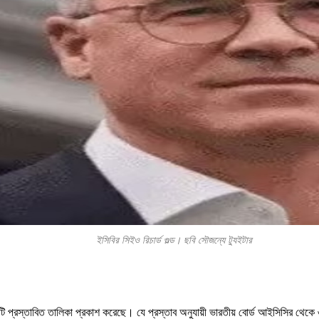
ইসিবির সিইও রিচার্ড গুল্ড। ছবি সৌজন্যে ট্যুইটার
স্তাবিত তালিকা প্রকাশ করেছে। যে প্রস্তাব অনুযায়ী ভারতীয় বোর্ড আইসিসির থেকে ৩৮ শ