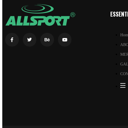
ESSENTI
Hom
AB
ME
GA
CON