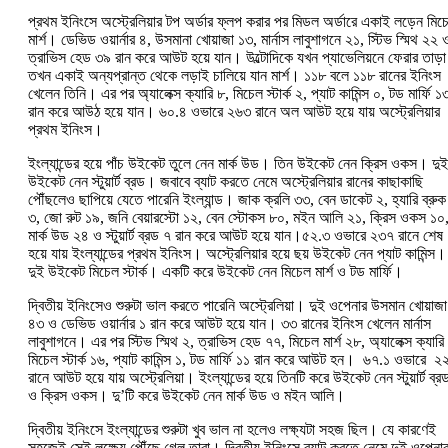
প্রথম ইনিংসে অস্ট্রেলিয়ার টপ অর্ডার ফ্লপ করার পর মিডল অর্ডারে একাই লড়েন মিচ
মার্শ। ডেভিড ওয়ার্নার ৪, উসমানা খোয়াজা ১৩, মার্নাস লাবুশাগনে ২১, স্টিভ স্মিথ ২২ 
ত্রাভিস হেড ৩৯ রান করে আউট হয়ে যান। উল্টোদিকে যখন প্যাভেলিয়নে ফেরার তাড়া
তখন একাই অন্যপ্রান্ত থেকে লড়াই চালিয়ে যান মার্শ। ১১৮ বলে ১১৮ রানের ইনিংস
খেলেন তিনি। এর পর অ্যালেক্স ক্যারি ৮, মিচেল স্টার্ক ২, প্যাট কামিন্স ০, টড মার্ফি ১
রান করে আউঠ হয়ে যান। ৬০.৪ ওভারে ২৬৩ রানে অল আউট হয়ে যায় অস্ট্রেলিয়ার
প্রথম ইনিংস।
ইংল্যান্ডের হয়ে পাঁচ উইকেট তুলে নেন মার্ক উড। তিন উইকেট নেন ক্রিস ওকস। দুই
উইকেট নেন স্টুয়ার্ট ব্রড। জবাবে ব্যাট করতে নেমে অস্ট্রেলিয়ার রানের কাছাকাছি
পৌঁছলেও ছাপিয়ে যেতে পারেনি ইংল্যান্ড। জাক ক্রলি ৩৩, বেন ডাকেট ২, হ্যারি ব্রুক
৩, জো রুট ১৯, জনি বেয়ারস্টো ১২, বেন স্টোকস ৮০, মইন আলি ২১, ক্রিস ওকস ১০
মার্ক উড ২৪ ও স্টুয়ার্ট ব্রড ৭ রান করে আউট হয়ে যান।৫২.৩ ওভারে ২৩৭ রানে শেষ
হয়ে যায় ইংল্যান্ডের প্রথম ইনিংস। অস্ট্রেলিয়ার হয়ে ছয় উইকেট নেন প্যাট কামিন্স।
দুই উইকেট মিচেল স্টার্ক। একটি করে উইকেট নেন মিচেল মার্শ ও টড মার্ফি।
দ্বিতীয় ইনিংসেও শুরুটা ভাল করতে পারেনি অস্ট্রেলিয়া। দুই ওপেনার উসমান খোয়াজা
৪৩ ও ডেভিড ওয়ার্নার ১ রান করে আউট হয়ে যান। ৩৩ রানের ইনিংস খেলেন মার্নাস
লাবুশাগনে। এর পর স্টিভ স্মিথ ২, ত্রাভিস হেড ৭৭, মিচেল মার্শ ২৮, অ্যালেক্স ক্যারি
মিচেল স্টার্ক ১৬, প্যাট কামিন্স ১, টড মার্ফি ১১ রান করে আউট হন। ৬৭.১ ওভারে ২
রানে আউট হয়ে যায় অস্ট্রেলিয়া। ইংল্যান্ডের হয়ে তিনটি করে উইকেট নেন স্টুয়ার্ট ব্র
ও ক্রিস ওকস। দু’টি করে উইকেট নেন মার্ক উড ও মইন আলি।
দ্বিতীয় ইনিংসে ইংল্যান্ডের শুরুটা খুব ভাল না হলেও লক্ষ্যটা সহজ ছিল। যে কারণেই
সহজেই সেই লক্ষ্যে পৌঁছে গেল তারা। দ্বিতীয় ইনিংসে ব্যাট করতে নেমে দুই ওপেনা