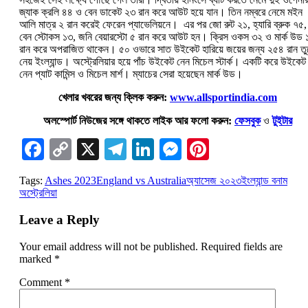
জ্যাক ক্রলি ৪৪ ও বেন ডাকেট ২৩ রান করে আউট হয়ে যান। তিন নম্বরে নেমে মইন
আলি মাত্র ২ রান করেই ফেরেন প্যাভেলিয়নে। এর পর জো রুট ২১, হ্যারি ব্রুক ৭৫,
বেন স্টোকস ১৩, জনি বেয়ারস্টো ৫ রান করে আউট হন। ক্রিস ওকস ৩২ ও মার্ক উড 
রান করে অপরাজিত থাকেন। ৫০ ওভারে সাত উইকেট হারিয়ে জয়ের জন্য ২৫৪ রান তু
নেয় ইংল্যান্ড। অস্ট্রেলিয়ার হয়ে পাঁচ উইকেট নেন মিচেল স্টার্ক। একটি করে উইকেট
নেন প্যাট কামিন্স ও মিচেল মার্শ। ম্যাচের সেরা হয়েছেন মার্ক উড।
খেলার খবরের জন্য ক্লিক করুন:
www.allsportindia.com
অলস্পোর্ট নিউজের সঙ্গে থাকতে লাইক আর ফলো করুন:
ফেসবুক
ও
টুইটার
Facebook
Copy
X
Telegram
LinkedIn
Messenger
Pinterest
Link
Tags:
Ashes 2023
England vs Australia
অ্যাসেজ ২০২৩
ইংল্যান্ড বনাম
অস্ট্রেলিয়া
Leave a Reply
Your email address will not be published.
Required fields are
marked
*
Comment
*