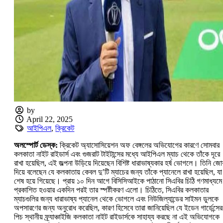
by
April 22, 2025
আইপিএল
,
ক্রিকেট
অলস্পোর্ট ডেস্ক:
ক্রিকেট অ্যাসোসিয়েশন অফ বেঙ্গলের অভিযোগের কারণে সোমবার
কলকাতা নাইট রাইডার্স এবং গুজরাট টাইটান্সের মধ্যে আইপিএল ম্যাচ থেকে তাঁকে দূরে
রাখা হয়েছিল, এই জল্পনা উড়িয়ে দিয়েছেন বিশিষ্ট ধারাভাষ্যকার হর্ষ ভোগলে। তিনি জো
দিয়ে বলেছেন যে কলকাতায় কেবল দু’টি ম্যাচের জন্য তাঁকে প্যানেলে রাখা হয়েছিল, যা
শেষ হয়ে গিয়েছে। প্রায় ১০ দিন আগে বিসিসিআইকে পাঠানো সিএবির চিঠি গণমাধ্যমে
প্রকাশিত হওয়ার একদিন পরই তার স্পষ্টীকরণ এলো। চিঠিতে, সিএবির কলকাতার
ম্যাচগুলির জন্য ধারাভাষ্য প্যানেল থেকে ভোগলে এবং নিউজিল্যান্ডের সাইমন ডুলকে
অপসারণের জন্য অনুরোধ করেছিল, কারণ হিসেবে তারা জানিয়েছিল যে ইডেন গার্ডেন্সের
পিচ স্থানীয় ফ্র্যাঞ্চাইজি কলকাতা নাইট রাইডার্সকে সাহায্য করছে না এই অভিযোগকে