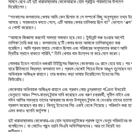
সামনে রেখে এই দুই ধারাভাষ্যকার কেকেআরকে হোম গ্রাউন্ড পরিবর্তনের উপদেশ
দিয়েছিলেন।
“গতকালের কলকাতার খেলায় আমি কেন ছিলাম না সে সম্পর্কে কিছু অনুপযুক্ত তথ্য উ
আসছে। সহজভাবে বলতে গেলে, এটি আমার খেলার তালিকায় ছিল না!” ভোগলে ‘এক্স’
এ পোস্ট করেছেন।
“আমাকে জিজ্ঞাসা করলেই সমস্যা সমাধান হয়ে যেত। টুর্নামেন্ট শুরু হওয়ার আগেই
তালিকা তৈরি করা হয়। কলকাতায় দু’টি খেলার জন্য আমাকে তালিকাভুক্ত করা
হয়েছিল। আমি প্রথম ম্যাচে সেখানে ছিলাম এবং পরিবারের অসুস্থতার কারণে আমি
দ্বিতীয় স্থানে থাকতে পারিনি,” তিনি খেলার নাম উল্লেখ না করে যোগ করেন।
সোমবার ইডেন গার্ডেনে গুজরাট টাইটান্সের বিরুদ্ধে কেকেআর ৩৯ রানে হেরে যায়। পর 
হারে রীতিমতো বিধ্বস্ত কলকাতা দল। প্রথম থেকেই পিচের দিকে আঙুল তুলেছেন দল
অধিনায়ক অজিঙ্ক রাহানে। তার জবাবও কড়া ভাষায় দিয়েছিলেন ইডেনের পিচ
কিউরেটর।
কেকেআর অধিনায়ক অজিঙ্ক রাহানে এবং প্রধান কোচ চন্দ্রকান্ত পণ্ডিত উভয়েই
ভেন্যুতে আরও স্পিন-বান্ধব ট্র্যাক দাবি করেছেন এবং বরুণ চক্রবর্থী, সুনীল নাইন এবং
মঈন আলির সমন্বয়ে তাদের আক্রমণের জন্য উপযুক্ত ট্র্যাক না দেওয়ায় তাদের হতাশা
প্রকাশ করেছেন বার বার। কিন্তু ইডেনের পিচ একই থেকে গিয়েছে। পরিবর্তন করা হব
এমন কথাও বলেনি কর্তৃপক্ষ।
দুই ধারাভাষ্যকার কেকেআর-এর হোম অ্যাডভান্টেজের প্রসঙ্গ তুলে ভেন্যু পরিবর্তনের ক
বলেছিলেন। যা মোটেও পছন্দ হয়নি সিএবি অফিশিয়ালদের। আর তা নিয়েই যত
জটিলতা।