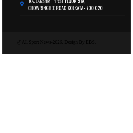
'RAJLAKSHMI' FIRST FLOOR 91A,
CHOWRINGHEE ROAD KOLKATA- 700 020
@All Sport News-2026. Design By EBS.