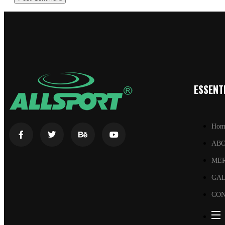
ESSENTI
Hom
AB
ME
GA
CON