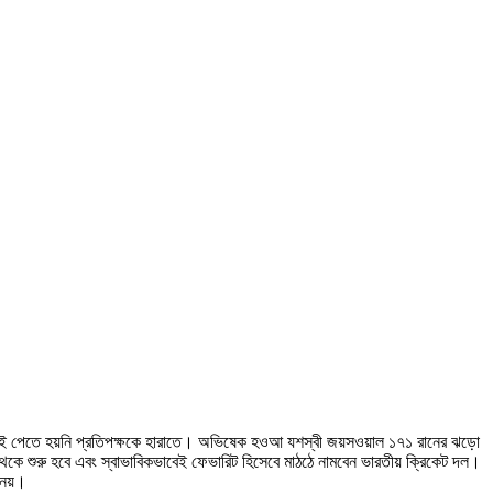
 বেগই পেতে হয়নি প্রতিপক্ষকে হারাতে। অভিষেক হওআ যশস্বী জয়সওয়াল ১৭১ রানের ঝড়ো
 থেকে শুরু হবে এবং স্বাভাবিকভাবেই ফেভারিট হিসেবে মাঠঠে নামবেন ভারতীয় ক্রিকেট দল।
 নয়।