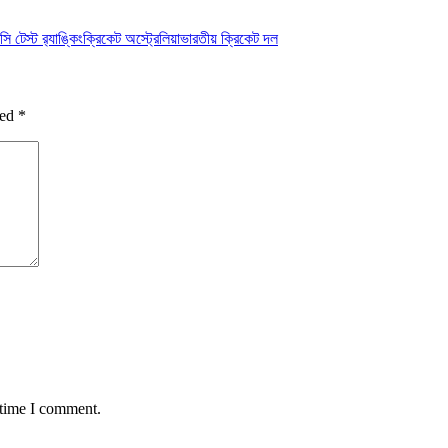
 টেস্ট র‍্যাঙ্কিং
ক্রিকেট অস্ট্রেলিয়া
ভারতীয় ক্রিকেট দল
ked
*
 time I comment.