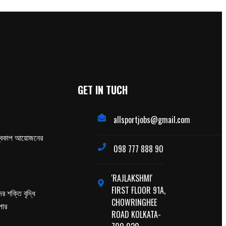
GET IN TUCH
allsportjobs@gmail.com
্বকাপ আয়োজনের
098 777 888 90
'RAJLAKSHMI'
FIRST FLOOR 91A,
র শক্তি বৃদ্ধি
CHOWRINGHEE
পার
ROAD KOLKATA-