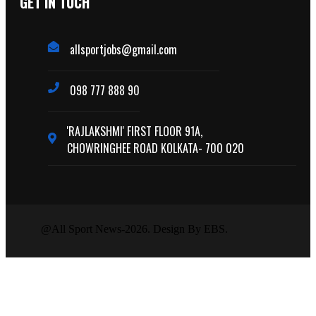
GET IN TUCH
allsportjobs@gmail.com
098 777 888 90
'RAJLAKSHMI' FIRST FLOOR 91A,
CHOWRINGHEE ROAD KOLKATA- 700 020
@All Sport News-2026. Design By EBS.