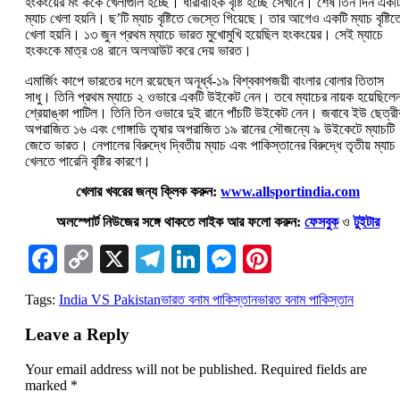
হংকংয়ের মং ককে খেলাগুলি হচ্ছে। ধারাবাহিক বৃষ্টি হচ্ছে সেখানে। শেষ তিন দিন এক
ম্যাচ খেলা হয়নি। ছ’টি ম্যাচ বৃষ্টিতে ভেস্তে গিয়েছে। তার আগেও একটি ম্যাচ বৃষ্টিত
খেলা হয়নি। ১৩ জুন প্রথম ম্যাচে ভারত মুখোমুখি হয়েছিল হংকংয়ের। সেই ম্যাচে
হংকংকে মাত্র ৩৪ রানে অলআউট করে দেয় ভারত।
এমার্জিং কাপে ভারতের দলে রয়েছেন অনূর্ধ্ব-১৯ বিশ্বকাপজয়ী বাংলার বোলার তিতাস
সাধু। তিনি প্রথম ম্যাচে ২ ওভারে একটি উইকেট নেন। তবে ম্যাচের নায়ক হয়েছিলে
শ্রেয়াঙ্কা পাটিল। তিনি তিন ওভারে দুই রানে পাঁচটি উইকেট নেন। জবাবে ইউ ছেত্রী
অপরাজিত ১৬ এবং গোঙ্গাডি তৃষার অপরাজিত ১৯ রানের সৌজন্যে ৯ উইকেটে ম্যাচটি
জেতে ভারত। নেপালের বিরুদ্ধে দ্বিতীয় ম্যাচ এবং পাকিস্তানের বিরুদ্ধে তৃতীয় ম্যাচ
খেলতে পারেনি বৃষ্টির কারণে।
খেলার খবরের জন্য ক্লিক করুন:
www.allsportindia.com
অলস্পোর্ট নিউজের সঙ্গে থাকতে লাইক আর ফলো করুন:
ফেসবুক
ও
টুইটার
Facebook
Copy
X
Telegram
LinkedIn
Messenger
Pinterest
Link
Tags:
India VS Pakistan
ভারত বনাম পাকিস্তান
ভারত বনাম পাকিস্তান
Leave a Reply
Your email address will not be published.
Required fields are
marked
*