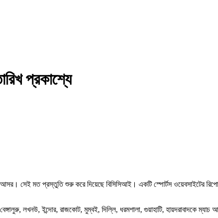
ারিখ প্রকাশ্যে
সর। সেই মত প্রস্তুতি শুরু করে দিয়েছে বিসিসিআই। একটি স্পোর্টস ওয়েবসাইটের রিপোর
েঙ্গালুরু, লখনউ, ইন্দোর, রাজকোট, মুম্বই, দিল্লি, ধরমশালা, গুয়াহাটি, হায়দরাবাদকে ম