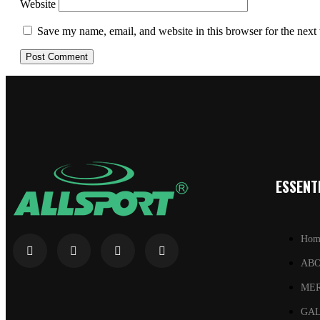
Website
Save my name, email, and website in this browser for the next
ESSENTI
Hom
AB
ME
GA