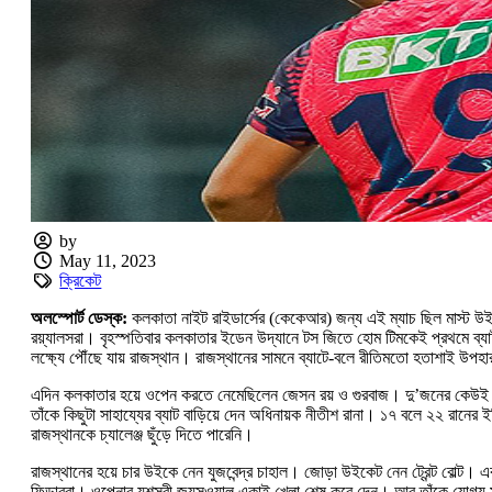
by
May 11, 2023
ক্রিকেট
অলস্পোর্ট ডেস্ক:
কলকাতা নাইট রাইডার্সের (কেকেআর) জন্য এই ম্যাচ ছিল মাস্ট উ
রয়্যালসরা। বৃহস্পতিবার কলকাতার ইডেন উদ্যানে টস জিতে হোম টিমকেই প্রথমে ব্য
লক্ষ্যে পৌঁছে যায় রাজস্থান। রাজস্থানের সামনে ব্যাটে-বলে রীতিমতো হতাশাই উপ
এদিন কলকাতার হয়ে ওপেন করতে নেমেছিলেন জেসন রয় ও গুরবাজ। দু’জনের কেউই ভ
তাঁকে কিছুটা সাহায্যের ব্যাট বাড়িয়ে দেন অধিনায়ক নীতীশ রানা। ১৭ বলে ২২ রান
রাজস্থানকে চ্যালেঞ্জ ছুঁড়ে দিতে পারেনি।
রাজস্থানের হয়ে চার উইকে নেন যুজবেন্দ্র চাহাল। জোড়া উইকেট নেন ট্রেন্ট বোল্ট
ফিল্ডাররা। ওপে‌নার যশস্বী জয়সওয়াল একাই খেলা শেষ করে দেন। আর তাঁকে যোগ্য সঙ্গ