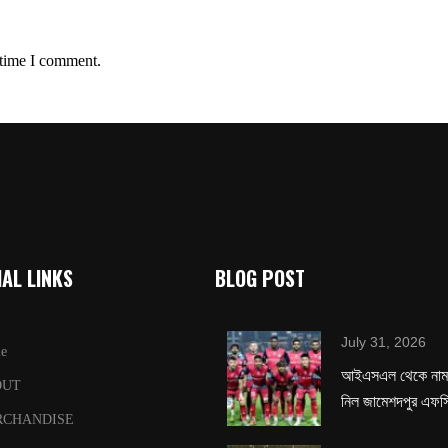
 time I comment.
AL LINKS
BLOG POST
July 31, 2026
e
‌আইএসএল থেকে নাম 
OUT
নিল জামেশদপুর এফস
RCHANDISE