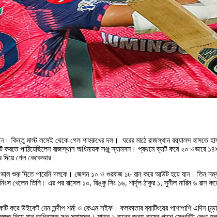
ইন। কিন্তু মাস্ট লসেই থেকে গেল শাহরুখের দল। ঘরের মাঠে রাজস্থান রয়্যালস হাসতে 
াট করতে পাঠিয়েছিলেন রাজস্থান অধিনায়ক সঞ্জু স্যামসন। প্রথমে ব্যাট করে ২০ ওভারে 
হার দিয়ে গেল কেকেআর।
াল শুরু দিতে পারেনি দলকে। জেসন ১০ ও গুরবাজ ১৮ রান করে আউট হয়ে যান। তিন নম্
ের ইনিংস খেলেন তিনি। এর পর রাসেল ১০, রিঙ্কু সিং ১৬, শার্দূ‌ল ঠাকুর ১, সুনীল নারিন 
। একটি করে উইকেট নেন সন্দীপ শর্মা ও কেএম সইফ। কলকাতার ব্যাটিংয়ের পাশাপাশি এদিন চূ
ত দিয়ে যান অধিনায়ক সঞ্জু স্যামসন। মাত্র ২ রানের জন্য নামের পাশে সেঞ্চুরিটা লেখা হল 