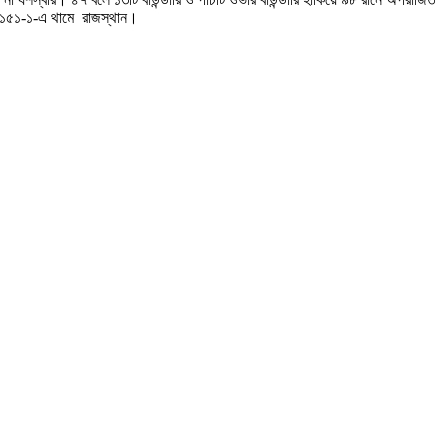
ে ১৫১-১-এ থামে রাজস্থান।