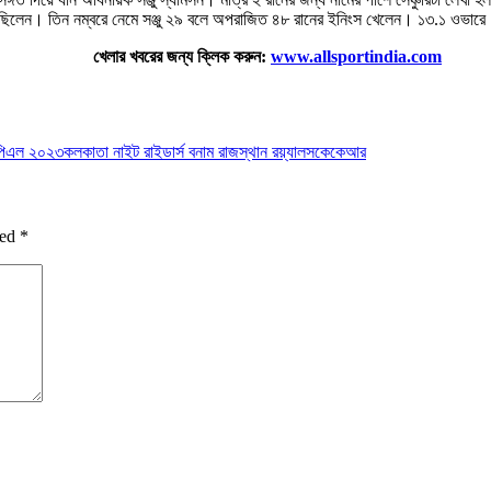
য়েছিলেন। তিন নম্বরে নেমে সঞ্জু ২৯ বলে অপরাজিত ৪৮ রানের ইনিংস খেলেন। ১৩.১ ওভার
খেলার খবরের জন্য ক্লিক করুন:
www.allsportindia.com
িএল ২০২৩
কলকাতা নাইট রাইডার্স বনাম রাজস্থান রয়্যালস
কেকেআর
ked
*