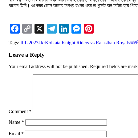
থাকেন তিনি। ওপেনার জোস বাটলার অবশ্য রা‌নের খাতা না খুলেই রান আউট হয়ে গি
Facebook
Copy
X
Telegram
LinkedIn
Messenger
Pinterest
Link
Tags:
IPL 2023
kkr
Kolkata Knight Riders vs Rajasthan Royals
আইপ
Leave a Reply
Your email address will not be published.
Required fields are mar
Comment
*
Name
*
Email
*