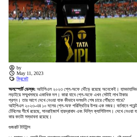
by
May 11, 2023
ক্রিকেট
অলস্পোর্ট ডেস্ক:
আইপিএল ২০২৩ প্লে-অফে দৌঁড়ে রয়েছে অনেকেই। হাড্ডাহাড্ডি
লড়াইয়ে সম্মুখসমরে একাধিক দল। কারা যাবে প্লে-অফে এখন সেটাই লাখ টাকার
প্রশ্ন। তার আগে দেখে নেওয়া যাক কীভাবে দলগুলি শেষ চারে পৌঁছতে পারে?
আইপিএল ২০২৩-এর ১০ দলের প্লে-অফ পরিস্থিতির উপর এক নজর। বর্তমানে পয়েন্
টেবিলের শীর্ষে রয়েছে, সানরাইজার্স হায়দ্রাবাদ এবং দিল্লি ক্যাপিটালস। দেখে নেওয়া 
কার কতটা সম্ভাবনা রয়েছে।
গুজরাট টাইটান্স