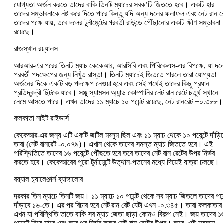
যোগ্যতা অর্জন করতে তাদের বাকি তিনটি ম্যাচের সবক’টি জিততে হবে। একটি হার
তাদের সম্ভাবনাকে নষ্ট করে দিতে পারে কিন্তু যদি অন্য দলের ফলাফল এবং নেট রান র
তাদের পক্ষে যায়, তবে দলের টুর্নামেন্টের পরবর্তী রাউন্ডে পৌঁছানোর একটি ক্ষীণ সম্ভাবনা
রয়েছে।
রাজস্থান রয়্যালস
আরআর-এর পরের তিনটি ম্যাচ কেকেআর, আরসিবি এবং পিবিকেএস-এর বিপক্ষে, যা দল
পরবর্তী পদক্ষেপের জন্য নিখুঁত রাস্তা। তিনটি ম্যাচেই জিততে পারলে তারা যোগ্যতা
অর্জনের দিকে একটি বড় পদক্ষেপ নেওয়া হবে এবং সেই পথেই তাদের কিছু প্রধান
প্রতিদ্বন্দ্বী ছিটকে যাবে। সঞ্জু স্যামসন অ্যান্ড কোম্পানির নেট রান রেটে চতুর্থ স্থানে
নেমে আসতে পারে। এখন তাদের ১১ ম্যাচে ১০ পয়েন্ট রয়েছে, নেট রানরেট +০.৩৮৮।
কলকাতা নাইট রাইডার্স
কেকেআর-এর জন্য এটি একটি জটিল মরসুম ছিল এবং ১১ ম্যাচ থেকে ১০ পয়েন্টে দাঁড়িয
তারা (নেট রানরেট -০.০৭৯)। এখান থেকে তাদের সমস্ত ম্যাচ জিততে হবে। এই
পরিস্থিতিতে তাদের ১৬ পয়েন্টে পৌঁছতে হবে তবে তাদের নেট রান রেটের উপর নির্ভর
করতে হবে। কেকেআরের পুরো টুর্নামেন্টে উত্থান-পতনের মধ্যে দিয়েই যাত্রা চলছে।
রয়্যাল চ্যালেঞ্জার্স ব্যাঙ্গালোর
দরকার তিন ম্যাচে তিনটি জয়। ১১ ম্যাচে ১০ পয়েন্ট থেকে সব ম্যাচ জিতলে তাদের পয়ে
দাঁড়াবে ১৬-তে। এর পর বিচার হবে নেট রান রেট যেটা এখন -০.৩৪৫। তারা কলকাতার
এখন যা পরিস্থিতি তাতে বাকি সব ম্যাচ জেতা ছাড়া কোনও বিকল্প নেই। জয় তাদের ১
পয়েন্টে নিয়ে যাবে এবং তার পর নির্ভর করবে নেট রান রেটের উপর। তবে, এই মরসুমে