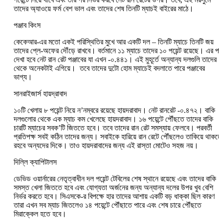
তাদের অ্যাওয়ে ফর্ম বেশ ভাল এবং তাদের শেষ তিনটি ম্যাচই বাইরের মাঠে।
পঞ্জাব কিংস
কেকেআর-এর মতো একই পরিস্থিতির মুখে আর একটি দল – তিনটি ম্যাচে তিনটি জয়
তাদের প্লে-অফের দৌঁড়ে রাখবে। বর্তমানে ১১ ম্যাচে তাদের ১০ পয়েন্ট রয়েছে। এর 
দেখা হবে নেট রান রেট পঞ্জাবের যা এখন -০.৪৪১। এই মুহূর্তে অন্যান্য দলগুলি তাদের
থেকে অনেকটাই এগিয়ে। তবে তাদের দুটো হোম ম্যাচেই বদলাতে পারে পঞ্জাবের
ভাগ্য।
সানরাইজার্স হায়দ্রাবাদ
১০টি খেলায় ৮ পয়েন্ট নিয়ে ন’নম্বরে রয়েছে হায়দরাবাদ। নেট রানরেট -০.৪৭২। বাকি
দলগুলোর থেকে এক ম্যাচ কম খেলেছে হায়দরাবাদ। ১৬ পয়েন্টে পৌঁছতে তাদের বাকি
চারটি ম্যাচের সবক’টি জিততে হবে। তবে তাদের রান রেট সমস্যায় ফেলবে। পরবর্তী
প্রতিপক্ষ সবই কঠিন তাদের জন্য। সবাইকে হারিয়ে রান রেটে পৌঁছলেও তাকিয়ে থাক
রহবে অন্যদের দিকে। তাও হায়দরাবাদের জন্য এই রাস্তা মোটেও সহজ নয়।
দিল্লি ক্যাপিটালস
ডেভিড ওয়ার্নারের নেতৃত্বাধীন দল পয়েন্ট টেবিলের শেষ স্থানে রয়েছে এবং তাদের বাকি
সমস্ত খেলা জিততে হবে এবং যোগ্যতা অর্জনের জন্য অন্যান্য দলের উপর খুব বেশি
নির্ভর করতে হবে। সিএসকে-র বিপক্ষে হার তাদের আশায় একটি বড় ধাক্কা ছিল কারণ
তারা এখন সব ম্যাচ জিতলেও ১৪ পয়েন্টে পৌঁছাতে পারে এবং শেষ চারে পৌঁছতে
মিরাক্কেল হতে হবে।