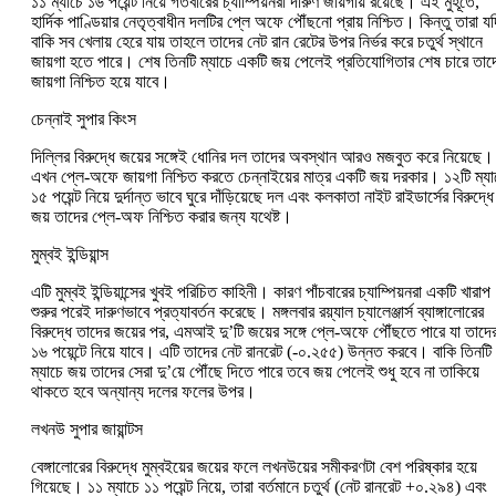
১১ ম্যাচে ১৬ পয়েন্ট নিয়ে গতবারের চ্যাম্পিয়নরা দারুণ জায়গায় রয়েছে। এই মুহূর্তে,
হার্দিক পাণ্ডিয়ার নেতৃত্বাধীন দলটির প্লে অফে পৌঁছনো প্রায় নিশ্চিত। কিন্তু তারা যদ
বাকি সব খেলায় হেরে যায় তাহলে তাদের নেট রান রেটের উপর নির্ভর করে চতুর্থ স্থানে
জায়গা হতে পারে। শেষ তিনটি ম্যাচে একটি জয় পেলেই প্রতিযোগিতার শেষ চারে তাদ
জায়গা নিশ্চিত হয়ে যাবে।
চেন্নাই সুপার কিংস
দিল্লির বিরুদ্ধে জয়ের সঙ্গেই ধোনির দল তাদের অবস্থান আরও মজবুত করে নিয়েছে।
এখন প্লে-অফে জায়গা নিশ্চিত করতে চেন্নাইয়ের মাত্র একটি জয় দরকার। ১২টি ম্যা
১৫ পয়েন্ট নিয়ে দুর্দান্ত ভাবে ঘুরে দাঁড়িয়েছে দল এবং কলকাতা নাইট রাইডার্সের বিরুদ্ধে
জয় তাদের প্লে-অফ নিশ্চিত করার জন্য যথেষ্ট।
মুম্বই ইন্ডিয়ান্স
এটি মুম্বই ইন্ডিয়ান্সের খুবই পরিচিত কাহিনী। কারণ পাঁচবারের চ্যাম্পিয়নরা একটি খারাপ
শুরুর পরেই দারুণভাবে প্রত্যাবর্তন করেছে। মঙ্গলবার রয়্যাল চ্যালেঞ্জার্স ব্যাঙ্গালোরের
বিরুদ্ধে তাদের জয়ের পর, এমআই দু’টি জয়ের সঙ্গে প্লে-অফে পৌঁছতে পারে যা তাদে
১৬ পয়েন্টে নিয়ে যাবে। এটি তাদের নেট রানরেট (-০.২৫৫) উন্নত করবে। বাকি তিনটি
ম্যাচে জয় তাদের সেরা দু’য়ে পৌঁছে দিতে পারে তবে জয় পেলেই শুধু হবে না তাকিয়ে
থাকতে হবে অন্যান্য দলের ফলের উপর।
লখনউ সুপার জায়ান্টস
বেঙ্গালোরের বিরুদ্ধে মুম্বইয়ের জয়ের ফলে লখনউয়ের সমীকরণটা বেশ পরিষ্কার হয়ে
গিয়েছে। ১১ ম্যাচে ১১ পয়েন্ট নিয়ে, তারা বর্তমানে চতুর্থ (নেট রানরেট +০.২৯৪) এবং