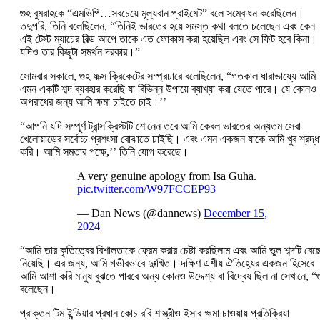
গুহ বুমরাহকে “এমভিপি…সবচেয়ে মূল্যবান প্রাইমেট” বলে সম্বোধন করেছিলেন।
তদুপরি, তিনি বলেছিলেন, “তিনিই ভারতের হয়ে সমস্ত কথা বলতে চলেছেন এবং কেন
এই টেস্ট ম্যাচের বিল্ড আপে তাকে এত ফোকাস করা হয়েছিল এবং সে ফিট হবে কিনা।
যদিও তার কিছুটা সমর্থন দরকার।”
সোমবার সকালে, গুহ ফক্স ক্রিকেটের সম্প্রচারে বলেছিলেন, “গতকাল ধারাভাষ্যে আমি
এমন একটি শব্দ ব্যবহার করেছি যা বিভিন্ন উপায়ে ব্যাখ্যা করা যেতে পারে। যে কোনও
অপরাধের জন্য আমি ক্ষমা চাইতে চাই।’’
“আপনি যদি সম্পূর্ণ ট্রান্সক্রিপ্টটি শোনেন তবে আমি কেবল ভারতের অন্যতম সেরা
খেলোয়াড়ের সর্বোচ্চ প্রশংসা বোঝাতে চাইছি। এবং এমন একজন যাকে আমি খুব শ্রদ্ধ
করি। আমি সমতার পক্ষে,’’ তিনি যোগ করেছে।
A very genuine apology from Isa Guha.
pic.twitter.com/W97FCCEP93
— Dan News (@dannews)
December 15,
2024
“আমি তার কৃতিত্বের বিশালতাকে ফ্রেম করার চেষ্টা করছিলাম এবং আমি ভুল শব্দটি বেছ
নিয়েছি। এর জন্য, আমি গভীরভাবে দুঃখিত। দক্ষিণ এশীয় ঐতিহ্যের একজন হিসেবে
আমি আশা করি মানুষ বুঝতে পারবে অন্য কোনও উদ্দেশ্য বা বিদ্বেষ ছিল না সেখানে, “গ
বলেছেন।
প্রাক্তন টিম ইন্ডিয়ার প্রধান কোচ রবি শাস্ত্রীও ইসার ক্ষমা চাওয়ায় প্রতিক্রিয়া