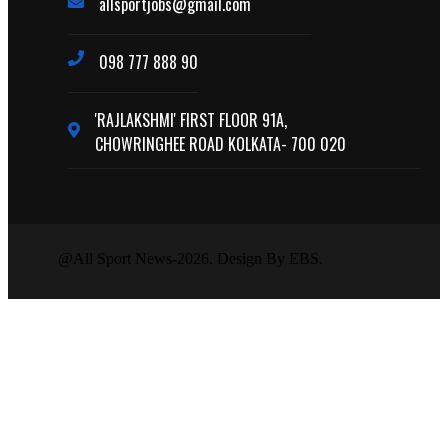
allsportjobs@gmail.com
098 777 888 90
'RAJLAKSHMI' FIRST FLOOR 91A,
CHOWRINGHEE ROAD KOLKATA- 700 020
@All Sport News-2026. Design By EBS.