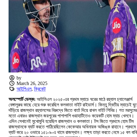
by
March 26, 2025
আইপিএল
,
ক্রিকেট
অলস্পোর্ট ডেস্ক:
আইপিএল ২০২৫-এর প্রথম ম্যাচে ঘরের মাঠে রয়্যাল চ্যালেঞ্জার্স
বেঙ্গালুরুর কাছে হেরে শুরু করেছিল কলকাতা নাইট রাইডার্স। কিন্তু দ্বিতীয় ম্যাচেই ঘুর
দাঁড়িয়ে রাজস্থান রয়্যালসের বিরুদ্ধে জিতে বার্তা দিয়ে রাখল নাইট শিবির। গত মরসুমে
মতো এবারও রাজস্থান জয়পুরের পাশাপাশি গুয়াহাটিতেও কয়েকটি হোম ম্যাচ খেলবে।
এদিন সেখানেই মুখোমুখি হয়েছিল রাজস্থান ও কলকাতা। টস জিতে প্রথমে হোম টিম
রাজস্থানকে ব্যাট করতে পাঠিয়েছিলেন কেকেআর অধিনায়ক অজিঙ্ক রাহানে। প্রথমে
ব্যাট করে ২০ ওভারে ১৫১-৯-এ থামে রাজস্থান। লক্ষ্য তাড়া করতে নেমে ১৫ বল বাক