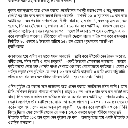
থাকতেই আট উইকেটে জয় তুলে নেয় কলকাতা।
বুধবার রাজস্থানের হয়ে ওপেন করতে নেমেছিলেন যশস্বী জয়সওয়াল ও সঞ্জু স্যামসন।
কেউই বড় রান করে দলকে ভরসা দিতে পারেননি। যশস্বী ২৯ ও স্যামসন ১৩ রান করে
আউট হন। এর পর রিয়ান পরাগ ২৫, নীতীশ রানা ৮, হাসারাঙ্গা ৪, ধ্রুব জুড়েল ৩৩, শুভ
দুবে ৯, শিমরন হেটমেয়ার ৭, জোফরা আর্চার ১৬ রান করে আউট হন. রাজস্থানের হয়ে
ব্যক্তিত সর্বোচ্চ রান ধ্রুব জুড়েলের ৩৩। মহেশ থিকসানা ১ ও তুষার দেশপান্ডে ২ রান
করে অপরাজিত থাকেন। রীতিমতো কষ্ট করেই দেরশো রানের গণ্ডি পার করে রাজস্থা
নির্ধারিত ২০ ওভারে ৯ উইকেট হারিযে ১৫১ রান তোলে প্রথমবাের আইপিএল
চ্যাম্পিয়নরা।
কলকাতার হয়ে এদিন বল হাতে সফল সকলেই। দুটো করে উইকেট নেন বৈভব অরোরা,
হর্ষিত রানা, মঈন আলি ও বরুণ চক্রবর্থী। একটি উইকেট স্পেনসার জনসনের। জবাবে
ব্যাট করতে নেমে শুরু থেকেই দাপট দেখাতে শুরু করে কেকেআরের ব্যাটাররা। একাই শ
পর্যন্ত লড়াই দেন কুইনটন ডে কক। ৬১ বলে আটটি বাউন্ডারি ও ছ’টি ওভার বাউন্ডারি
হাঁকিয়ে ৯৭ রান করে অপরাজিত থাকেন তিনি। ম্যাচের সেরাও তিনি।
এদিন কুইন্টন ডে ককের সঙ্গে নাইটদের হয়ে ওপেন করতে নেমছিলেন মঈন আলি। তবে
তিনি বেশিক্ষণ ক্রিজে থাকতে পারেননি। মাত্র ১২ বল খেলে ৫ রান করে রান আউট হয়
যান। তিন নম্বরে অধিনায়ক অজিঙ্ক রাহানে ১৮ রান করে আউট হন। প্রথম ম্যাচে হ
সেঞ্চুরি এসেছিল তাঁর ব্যাট থেকে, যদিও তা কাজে লাগেনি। এর পর চার নম্বরে নেমে ড
ককের সঙ্গে ম্যাচ শেষ করেন অঙ্ককৃশ রঘুবংশী। ২২ রান করে অপরাজিত থাকেন তিন
কিন্তু দিনের সেরা খেলাটি খেলেন ডে কক। ১৭.৩ ওভারে ছক্কা হাঁকিয়ে মাত্র দুই
উইকেট হারিয়ে ১৫৩ রান তুলে নেন কুইন্টন ডে কক। রাজস্থানের হয়ে একটি উইকেট ন
ওয়ানিন্দু হাসারাঙ্গা।