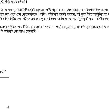
র্তে নাইট রাইডার্সেরই।
রানা বলেছেন, “আরসিবির ব্যাটসম্যানরা গতি পছন্দ করে। তাই আমাদের পরিকল্পনা ছিল মাঝে
 বড় জয় এনে দেয় কেকেআরকে। যদিও পরিকল্পনা কতটা যথাযথ, তা বুঝে নিতে অসুবিধা হয় 
িচে বিগ হিটারদের আটকে রাখতে স্লো বোলিংকে হাতিয়ার করা হয় ‘যুগ যুগ’ ধরে। সেই চেনা ফ
ভারে ৭ উইকেটের বিনিময়ে ২০৪ রান তোলে। শার্দুল ঠাকুর ৬৮, রহমানউল্লাহ গুরবাজ ৫৭ ও রিঙ
৪টি উইকেট নেন বরুণ চক্রবর্তী।
ked
*