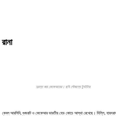
ন রানা
দুরন্ত জয় কেকেআরের। ছবি সৌজন্যে ট্যুইটার
েবল আরসিবি, গুজরাট ও কেকেআর ভারতীয় হেড কোচে আস্থা রেখেছে। দিল্লি, হায়দরাবাদ