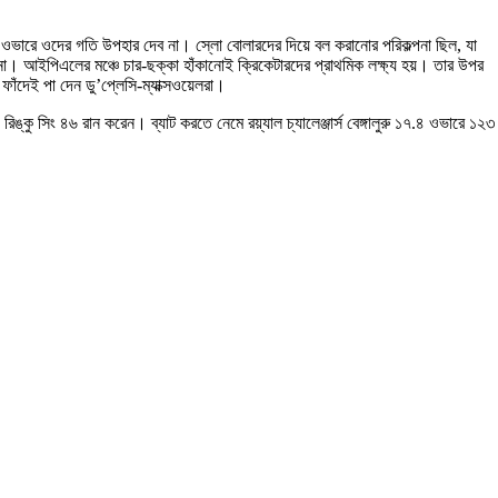
র ওভারে ওদের গতি উপহার দেব না। স্লো বোলারদের দিয়ে বল করানোর পরিকল্পনা ছিল, যা
না। আইপিএলের মঞ্চে চার-ছক্কা হাঁকানোই ক্রিকেটারদের প্রাথমিক লক্ষ্য হয়। তার উপর
াঁদেই পা দেন ডু’প্লেসি-ম্যাক্সওয়েলরা।
্কু সিং ৪৬ রান করেন। ব্যাট করতে নেমে রয়্যাল চ্যালেঞ্জার্স বেঙ্গালুরু ১৭.৪ ওভারে ১২৩