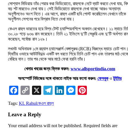
সোশ্যাল মিডিয়ায় তাঁর শেয়ার করা ভিডিয়োতে, রাহুলকে নেটে ব্যাট করতে দেখা যায়, কি
বড় শট মারতেও দেখা যায়। সেই ভিডিয়োতে রাহুলকে দেখা যাচ্ছে আরও অন্যান্য
অনুশীলনেও অংশ নিতে। এর আগে, রাহুল একটি ছবি পোস্ট করেছিলেন যেখানে তাঁকে
অনুশীলন সেশনের পরে বিশ্রাম নিতে দেখা যায়।
কেএল রাহুল ভারতের হয়ে বিশ্ব টেস্ট চ্যাম্পিয়নশিপে অবদান রেখেছেন। ১১ ম্যাচে তি
৩০.২৮ গড়ে ৬৩৬ রান করেছেন। তিনি ২১ ইনিংসে দু’টি সেঞ্চুরি এবং দু’টি অর্ধশত রা
করেছেন, সর্বোচ্চ রান ১২৯।
লখনউ অধিনায়ক ১মে রয়্যাল চ্যালেঞ্জার্স বেঙ্গালুরুর (RCB) বিরুদ্ধে ম্যাচে চোট পান
দ্বিতীয় ওভারে আউটফিল্ডে একটি বল ধরতে গিয়ে তিনি চোট পান এবং তারপর মাঠ থেক
বেরিয়ে যান। তার পর থেকে আর মাঠে ফেরা হয়নি তাঁর।
খেলার খবরের জন্য ক্লিক করুন:
www.allsportindia.com
অলস্পোর্ট নিউজের সঙ্গে থাকতে লাইক আর ফলো করুন:
ফেসবুক
ও
টুইটার
Facebook
Copy
X
Telegram
LinkedIn
Messenger
Pinterest
Link
Tags:
KL Rahul
কেএল রাহুল
Leave a Reply
Your email address will not be published.
Required fields are