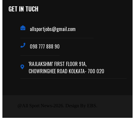
GET IN TUCH
allsportjobs@gmail.com
098 777 888 90
'RAJLAKSHMI' FIRST FLOOR 91A,
CHOWRINGHEE ROAD KOLKATA- 700 020
@All Sport News-2026. Design By EBS.