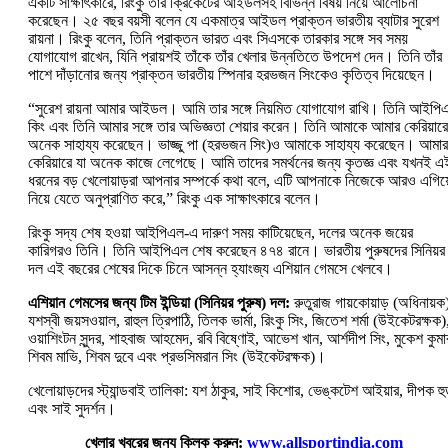
একটি সাক্ষাৎকারে, রিংকু তাঁর ক্রিকেটের আইডলসহ বিভিন্ন বিষয় নিয়ে আলোচনা
করেছেন। ২৫ বছর বয়সী বলেন যে একমাত্র আইডল প্রাক্তন ভারতীয় ব্যাটার সুরেশ
রায়না। রিংকু বলেন, তিনি প্রাক্তন ভারত এবং সিএসকে তারকার সঙ্গে সব সময়
যোগাযোগ রাখেন, যিনি প্রায়শই তাঁকে তাঁর খেলার উন্নতিতে উপদেশ দেন। তিনি তাঁর
পাশে দাঁড়ানোর জন্য প্রাক্তন ভারতীয় স্পিনার হরভজন সিংকেও কৃতিত্ব দিয়েছেন।
“সুরেশ রায়না আমার আইডল। আমি তার সঙ্গে নিয়মিত যোগাযোগ রাখি। তিনি আইপি
কিং এবং তিনি আমার সঙ্গে তার অভিজ্ঞতা শেয়ার করেন। তিনি আমাকে আমার কেরিয়ারে
অনেক সাহায্য করেছেন। ভাজ্জু পা (হরভজন সিং)ও আমাকে সাহায্য করেছেন। আমার
কেরিয়ারে যা অনেক কাজে লেগেছে। আমি তাদের সমর্থনের জন্য কৃতজ্ঞ এবং যখনই এ
ধরনের বড় খেলোয়াড়রা আপনার সম্পর্কে কথা বলে, এটি আপনাকে নিজেকে আরও এগিয়
নিয়ে যেতে অনুপ্রাণিত করে,” রিংকু এক সাক্ষাৎকারে বলেন।
রিংকু সদ্য শেষ হওয়া আইপিএল-এ দারুণ সময় কাটিয়েছেন, দলের অনেক জয়ের
কারিগরও তিনি। তিনি আইপিএল শেষ করেছেন ৪৭৪ রানে। ভারতীয় পুরুষদের সিনিয়র
দল এই বছরের শেষের দিকে চিনে আসন্ন হ্যাংজ্য এশিয়ান গেমসে খেলবে।
এশিয়ান গেমসের জন্য টিম ইন্ডিয়া (সিনিয়র পুরুষ) দল:
রুতুরাজ গায়কোয়াড় (অধিনায়ক
যশস্বী জয়সওয়াল, রাহুল ত্রিপাঠি, তিলক ভার্মা, রিংকু সিং, জিতেশ শর্মা (উইকেটরক্ষক)
ওয়াশিংটন সুন্দর, শাহবাজ আহমেদ, রবি বিষ্ণোই, আভেশ খান, আর্শদীপ সিং, মুকেশ কুমা
শিবম মাভি, শিবম দুবে এবং প্রভসিমরান সিং (উইকেটরক্ষক)।
খেলোয়াড়দের স্ট্যান্ডবাই তালিকা: যশ ঠাকুর, সাই কিশোর, ভেঙ্কটেশ আইয়ার, দীপক হু
এবং সাই সুদর্শন।
খেলার খবরের জন্য ক্লিক করুন:
www.allsportindia.com